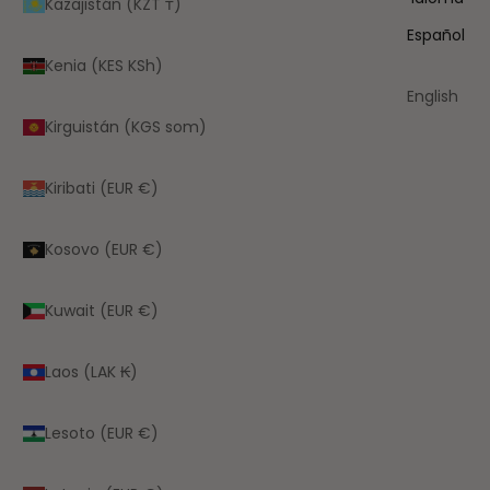
Kazajistán (KZT ₸)
Español
Kenia (KES KSh)
English
Kirguistán (KGS som)
Kiribati (EUR €)
Kosovo (EUR €)
Kuwait (EUR €)
Laos (LAK ₭)
Lesoto (EUR €)