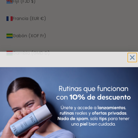
Fiyi (FJD $)
Francia (EUR €)
Gabón (XOF Fr)
Gambia (GMD D)
Georgia (EUR €)
Ghana (EUR €)
Gibraltar (GBP £)
Granada (XCD $)