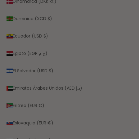
Dinamarca (DKK kr.)
Dominica (XCD $)
Ecuador (USD $)
Egipto (EGP ج.م)
El Salvador (USD $)
Emiratos Árabes Unidos (AED د.إ)
Eritrea (EUR €)
Eslovaquia (EUR €)