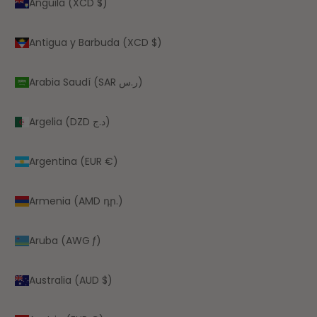
Anguila (XCD $)
Antigua y Barbuda (XCD $)
Arabia Saudí (SAR ر.س)
Argelia (DZD د.ج)
Argentina (EUR €)
Armenia (AMD դր.)
Aruba (AWG ƒ)
Australia (AUD $)