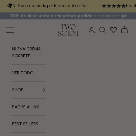
Ir al contenido
N.1 Recomendado por farmacéuticos/as
Excel
10% de descuento en tu primer pedido
si te
suscribes aquí
TWO POLES COSMETICS
Menú
Cest
Iniciar sesión
Buscar
NUEVA CREMA
SORBETE
VER TODO
SHOP
PACKS AL 15%
BEST SELLERS