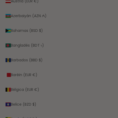
Austria (EUR €)
Azerbaiyán (AZN ₼)
Bahamas (BSD $)
Bangladés (BDT ৳)
Barbados (BBD $)
Baréin (EUR €)
Bélgica (EUR €)
Belice (BZD $)