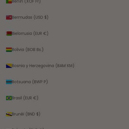
Benín (XOF Fr)
Bermudas (USD $)
Bielorrusia (EUR €)
Bolivia (BOB Bs.)
Bosnia y Herzegovina (BAM КМ)
Botsuana (BWP P)
Brasil (EUR €)
Brunéi (BND $)