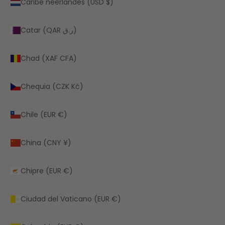
Caribe neerlandés (USD $)
Catar (QAR ر.ق)
Chad (XAF CFA)
Chequia (CZK Kč)
Chile (EUR €)
China (CNY ¥)
Chipre (EUR €)
Ciudad del Vaticano (EUR €)