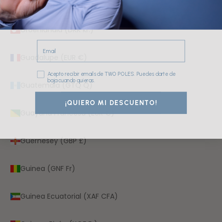
Grecia (EUR €)
Groenlandia (DKK kr.)
Email
Guadalupe (EUR €)
Consentimiento
Acepto recibir emails de TWO POLES. Puedes darte de
baja cuando quieras.
Guatemala (GTQ Q)
¡QUIERO MI DESCUENTO!
Guayana Francesa (EUR €)
Guernesey (GBP £)
Guinea (GNF Fr)
Guinea Ecuatorial (XAF CFA)