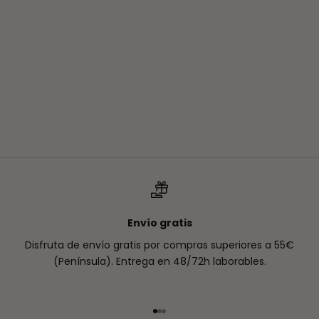
Añadir a la cesta
4.7 | 30 reseñas
The Luminosity Duo
LUMINOSIDAD E HIDRATACIÓN
Precio de oferta
€67,00
Precio normal
€78,00
Envío gratis
Disfruta de envío gratis por compras superiores a 55€
(Península). Entrega en 48/72h laborables.
Ir al artículo 1
Ir al artículo 2
Ir al artículo 3