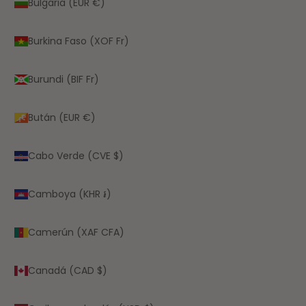
Bulgaria (EUR €)
Burkina Faso (XOF Fr)
Burundi (BIF Fr)
Bután (EUR €)
Cabo Verde (CVE $)
Camboya (KHR ៛)
Camerún (XAF CFA)
Canadá (CAD $)