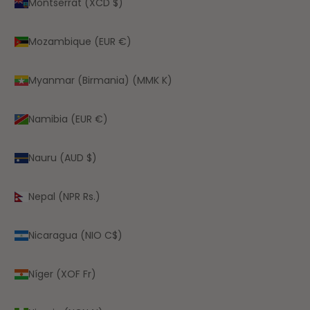
Montserrat (XCD $)
Mozambique (EUR €)
Myanmar (Birmania) (MMK K)
Namibia (EUR €)
Nauru (AUD $)
Nepal (NPR Rs.)
Nicaragua (NIO C$)
Níger (XOF Fr)