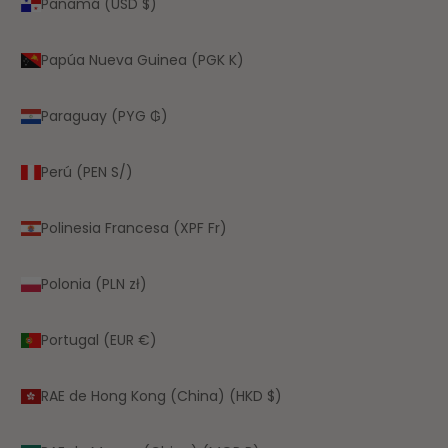
Panamá (USD $)
Papúa Nueva Guinea (PGK K)
Paraguay (PYG ₲)
Perú (PEN S/)
Polinesia Francesa (XPF Fr)
Polonia (PLN zł)
Portugal (EUR €)
RAE de Hong Kong (China) (HKD $)