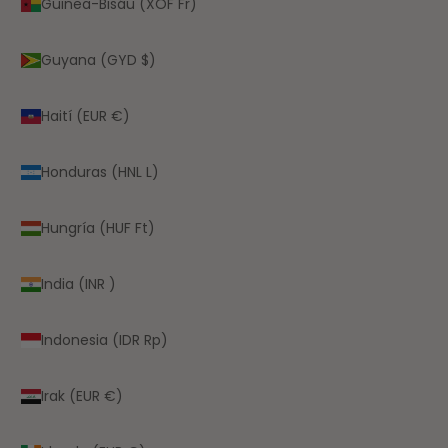
Guinea-Bisáu (XOF Fr)
Guyana (GYD $)
Haití (EUR €)
Honduras (HNL L)
Hungría (HUF Ft)
India (INR ₹)
Indonesia (IDR Rp)
Irak (EUR €)