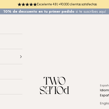
Excelente 4.8 | +90.000 clientas satisfechas
10% de descuento en tu primer pedido
si te
suscribes aquí
TWO POLES COSMETICS
Españ
Idio
Espa
Engli