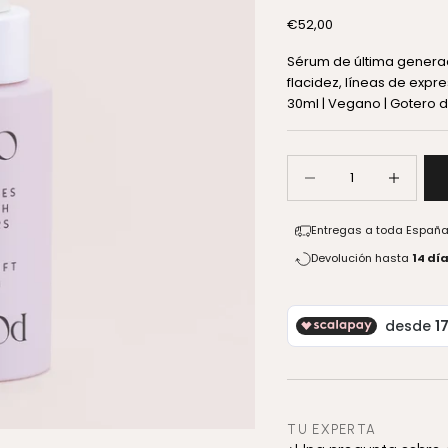
Precio de oferta
€52,00
Sérum de última genera
flacidez, líneas de expr
30ml | Vegano | Gotero d
Reducir cantidad
Aumentar c
Entregas a toda Españ
Devolución hasta
14 dí
TU EXPERTA