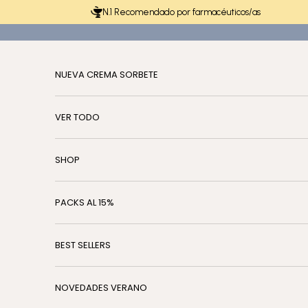
Ir al contenido
N.1 Recomendado por farmacéuticos/as
NUEVA CREMA SORBETE
VER TODO
SHOP
PACKS AL 15%
BEST SELLERS
NOVEDADES VERANO