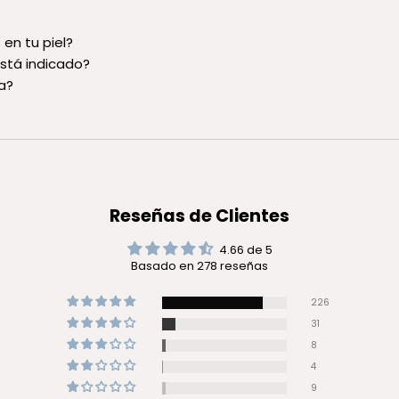
en tu piel?
stá indicado?
a?
Reseñas de Clientes
4.66 de 5
Basado en 278 reseñas
226
31
8
4
9