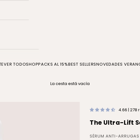
TE
VER TODO
SHOP
PACKS AL 15%
BEST SELLERS
NOVEDADES VERAN
La cesta está vacía
4.66 | 278
The Ultra-Lift 
SÉRUM ANTI-ARRUGAS