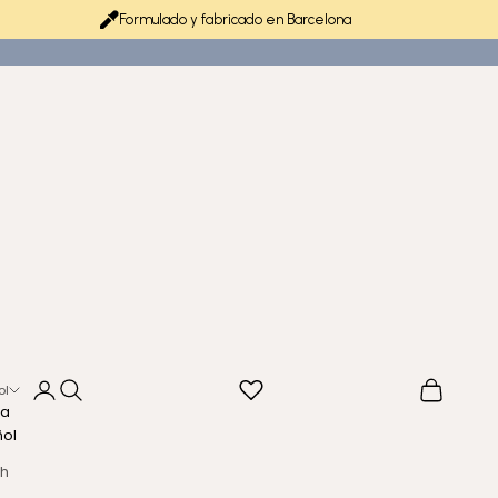
Formulado y fabricado en Barcelona
Iniciar sesión
Buscar
Cesta
ol
ma
ñol
sh