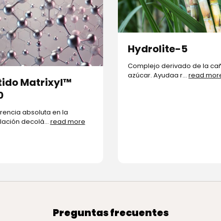
Hydrolite-5
Complejo derivado de la ca
azúcar. Ayudaa r...
read mor
tido Matrixyl™
0
erencia absoluta en la
lación decolá...
read more
Preguntas frecuentes