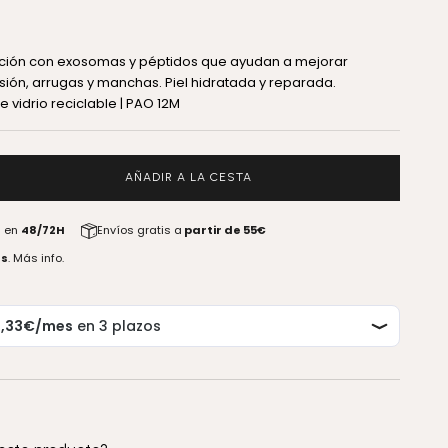
ción con exosomas y péptidos que ayudan a mejorar
esión, arrugas y manchas. Piel hidratada y reparada.
e vidrio reciclable | PAO 12M
antidad
AÑADIR A LA CESTA
a en
48/72H
Envíos gratis a
partir de 55€
as
.
Más info.