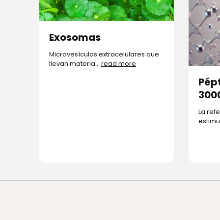
Exosomas
Microvesículas extracelulares que
llevan materia...
read more
Pép
300
La ref
estimu