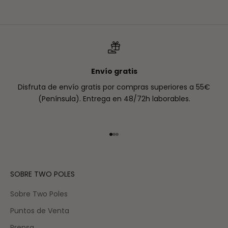
Precio de oferta
€75,00
Precio normal
€88,00
Envío gratis
Disfruta de envío gratis por compras superiores a 55€
(Península). Entrega en 48/72h laborables.
Ir al artículo 1
Ir al artículo 2
Ir al artículo 3
SOBRE TWO POLES
Sobre Two Poles
Puntos de Venta
Prensa