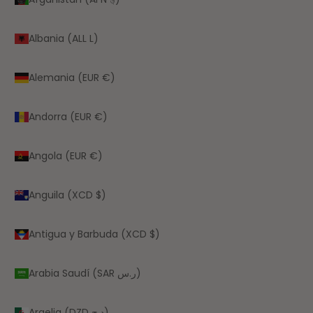
Albania (ALL L)
Alemania (EUR €)
Andorra (EUR €)
Angola (EUR €)
Anguila (XCD $)
Antigua y Barbuda (XCD $)
Arabia Saudí (SAR ر.س)
Argelia (DZD د.ج)