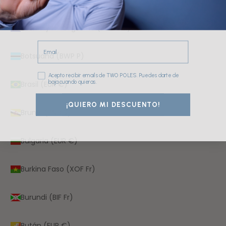
Bosnia y Herzegovina (BAM КМ)
Email
Botsuana (BWP P)
Consentimiento
Acepto recibir emails de TWO POLES. Puedes darte de
baja cuando quieras.
Brasil (EUR €)
¡QUIERO MI DESCUENTO!
Brunéi (BND $)
Bulgaria (EUR €)
Burkina Faso (XOF Fr)
Burundi (BIF Fr)
Bután (EUR €)