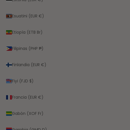
Esuatini (EUR €)
Etiopía (ETB Br)
Filipinas (PHP ₱)
Finlandia (EUR €)
Fiyi (FJD $)
Francia (EUR €)
Gabón (XOF Fr)
Gambia (GMD D)