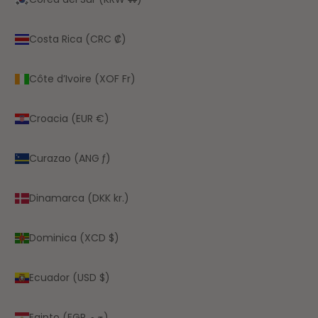
Costa Rica (CRC ₡)
Côte d’Ivoire (XOF Fr)
Croacia (EUR €)
Curazao (ANG ƒ)
Dinamarca (DKK kr.)
Dominica (XCD $)
Ecuador (USD $)
Egipto (EGP ج.م)