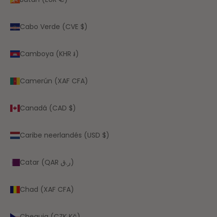
Cabo Verde (CVE $)
Camboya (KHR ៛)
Camerún (XAF CFA)
Canadá (CAD $)
Caribe neerlandés (USD $)
Catar (QAR ر.ق)
Chad (XAF CFA)
Chequia (CZK Kč)