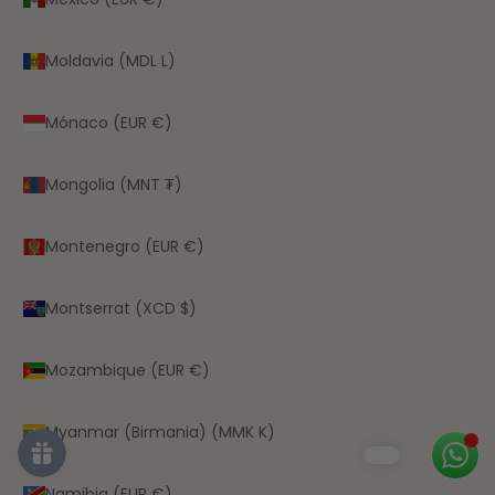
Moldavia (MDL L)
Mónaco (EUR €)
Mongolia (MNT ₮)
Montenegro (EUR €)
Montserrat (XCD $)
Mozambique (EUR €)
Myanmar (Birmania) (MMK K)
Namibia (EUR €)