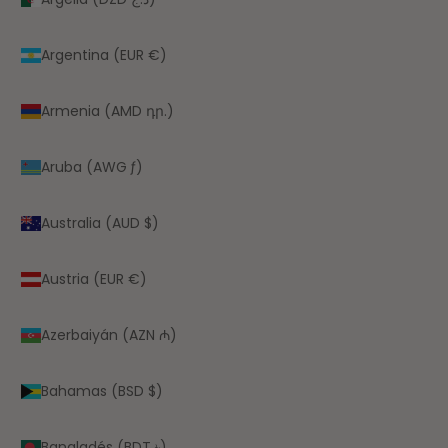
Argentina (EUR €)
Armenia (AMD դր.)
Aruba (AWG ƒ)
Australia (AUD $)
Austria (EUR €)
Azerbaiyán (AZN ₼)
Bahamas (BSD $)
Bangladés (BDT ৳)