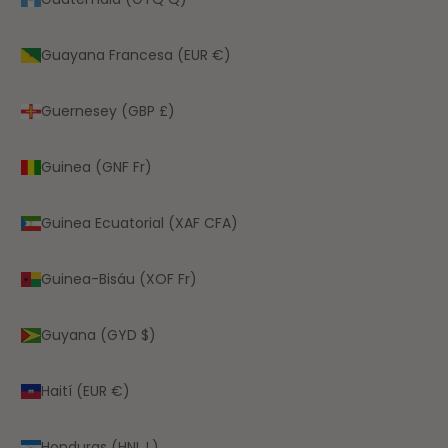
Guayana Francesa (EUR €)
Guernesey (GBP £)
Guinea (GNF Fr)
Guinea Ecuatorial (XAF CFA)
Guinea-Bisáu (XOF Fr)
Guyana (GYD $)
Haití (EUR €)
Honduras (HNL L)