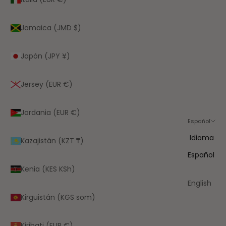
Jamaica (JMD $)
Japón (JPY ¥)
Jersey (EUR €)
Jordania (EUR €)
Español
Idioma
Kazajistán (KZT ₸)
Español
Kenia (KES KSh)
English
Kirguistán (KGS som)
Kiribati (EUR €)