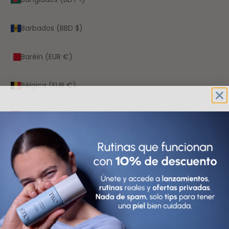
Barbados (BBD $)
Baréin (EUR €)
Bélgica (EUR €)
Belice (BZD $)
Benín (XOF Fr)
Bermudas (USD $)
Bielorrusia (EUR €)
Bolivia (BOB Bs.)