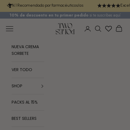
Ir al contenido
N.1 Recomendado por farmacéuticos/as
Excel
10% de descuento en tu primer pedido
si te
suscribes aquí
TWO POLES COSMETICS
Menú
Cest
Iniciar sesión
Buscar
NUEVA CREMA
SORBETE
VER TODO
SHOP
PACKS AL 15%
BEST SELLERS