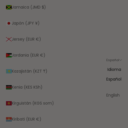
Jamaica (JMD $)
Japón (JPY ¥)
Jersey (EUR €)
Jordania (EUR €)
Español
Idioma
Kazajistán (KZT ₸)
Español
Kenia (KES KSh)
English
Kirguistán (KGS som)
Kiribati (EUR €)