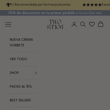
Ir al contenido
N.1 Recomendado por farmacéuticos/as
Excel
10% de descuento en tu primer pedido
si te
suscribes aquí
TWO POLES COSMETICS
Menú
Cest
Iniciar sesión
Buscar
NUEVA CREMA
SORBETE
VER TODO
SHOP
PACKS AL 15%
BEST SELLERS