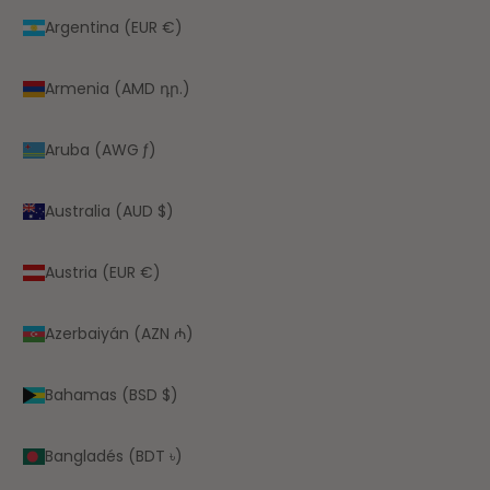
Argentina (EUR €)
Armenia (AMD դր.)
Aruba (AWG ƒ)
Australia (AUD $)
Austria (EUR €)
Azerbaiyán (AZN ₼)
Bahamas (BSD $)
Bangladés (BDT ৳)