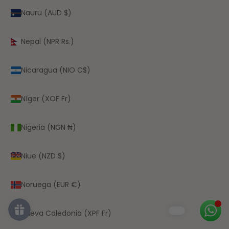
Nauru (AUD $)
Nepal (NPR Rs.)
Nicaragua (NIO C$)
Níger (XOF Fr)
Nigeria (NGN ₦)
Niue (NZD $)
Noruega (EUR €)
Nueva Caledonia (XPF Fr)