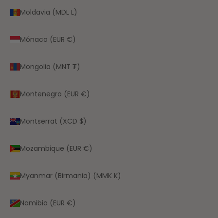
Moldavia (MDL L)
Mónaco (EUR €)
Mongolia (MNT ₮)
Montenegro (EUR €)
Montserrat (XCD $)
Mozambique (EUR €)
Myanmar (Birmania) (MMK K)
Namibia (EUR €)