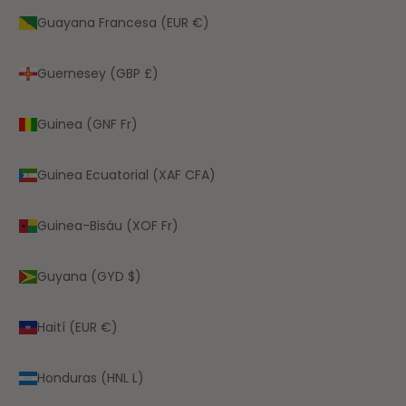
Guayana Francesa (EUR €)
Guernesey (GBP £)
Guinea (GNF Fr)
Guinea Ecuatorial (XAF CFA)
Guinea-Bisáu (XOF Fr)
Guyana (GYD $)
Haití (EUR €)
Honduras (HNL L)