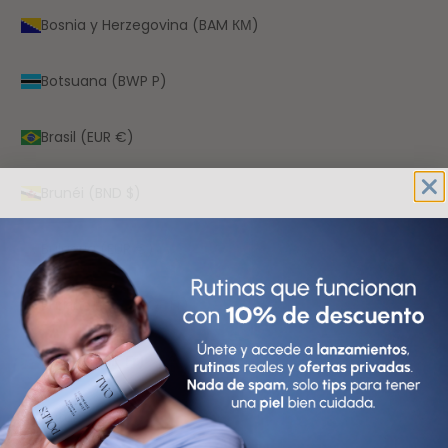
Bosnia y Herzegovina (BAM КМ)
Botsuana (BWP P)
Brasil (EUR €)
Brunéi (BND $)
Bulgaria (EUR €)
Burkina Faso (XOF Fr)
Burundi (BIF Fr)
Bután (EUR €)