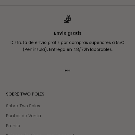
Envío gratis
Disfruta de envío gratis por compras superiores a 55€
(Península). Entrega en 48/72h laborables.
Ir al artículo 1
Ir al artículo 2
Ir al artículo 3
SOBRE TWO POLES
Sobre Two Poles
Puntos de Venta
Prensa