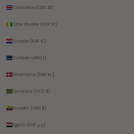
Costa Rica (CRC ₡)
Côte d’Ivoire (XOF Fr)
Croacia (EUR €)
Curazao (ANG ƒ)
Dinamarca (DKK kr.)
Dominica (XCD $)
Ecuador (USD $)
Egipto (EGP ج.م)