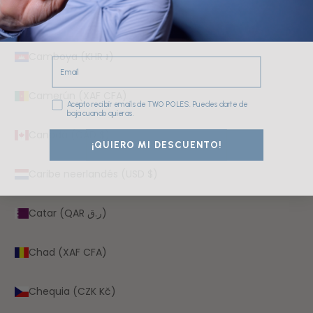
Cabo Verde (CVE $)
Camboya (KHR ៛)
Email
Camerún (XAF CFA)
Consentimiento
Acepto recibir emails de TWO POLES. Puedes darte de
baja cuando quieras.
Canadá (CAD $)
¡QUIERO MI DESCUENTO!
Caribe neerlandés (USD $)
Catar (QAR ر.ق)
Chad (XAF CFA)
Chequia (CZK Kč)