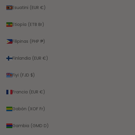
Esuatini (EUR €)
Etiopía (ETB Br)
Filipinas (PHP ₱)
Finlandia (EUR €)
Fiyi (FJD $)
Francia (EUR €)
Gabón (XOF Fr)
Gambia (GMD D)