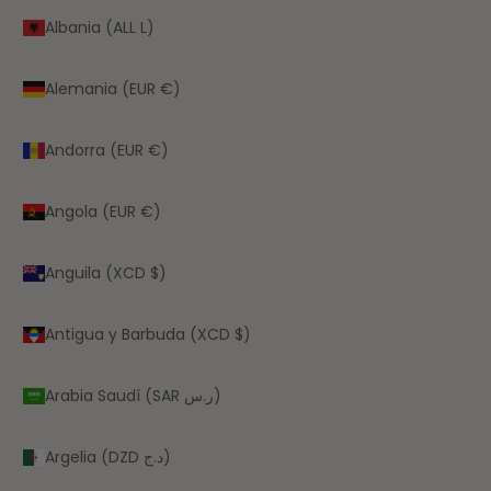
Albania (ALL L)
Alemania (EUR €)
Andorra (EUR €)
Angola (EUR €)
Anguila (XCD $)
Antigua y Barbuda (XCD $)
Arabia Saudí (SAR ر.س)
Argelia (DZD د.ج)