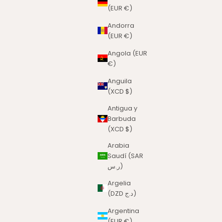
(EUR €)
Andorra
(EUR €)
Angola (EUR
€)
Anguila
(XCD $)
Antigua y
Barbuda
(XCD $)
Arabia
Saudí (SAR
ر.س)
Argelia
(DZD د.ج)
Argentina
(EUR €)