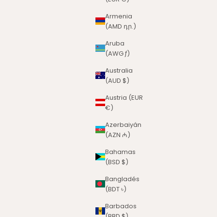
Armenia
(AMD դր.)
Aruba
(AWG ƒ)
Australia
(AUD $)
Austria (EUR
€)
Azerbaiyán
(AZN ₼)
Bahamas
(BSD $)
Bangladés
(BDT ৳)
Barbados
(BBD $)