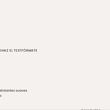
O
HAZ EL TEST
FÓRMATE
exfoliantes suaves
e.
3 productos