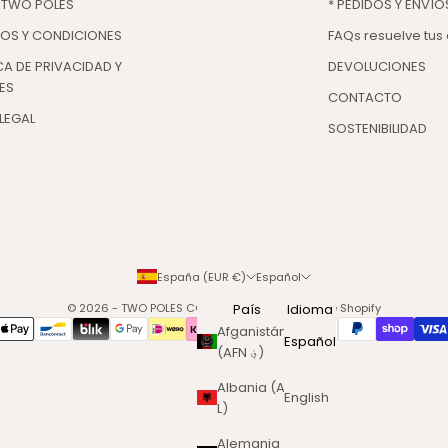
 TWO POLES
* PEDIDOS Y ENVÍO
NOS Y CONDICIONES
FAQs resuelve tus
CA DE PRIVACIDAD Y
DEVOLUCIONES
ES
CONTACTO
LEGAL
SOSTENIBILIDAD
España (EUR €)
Español
© 2026 - TWO POLES COSMETICS
País
Tecnología de Shopify
Idioma
Afganistán
Español
(AFN ؋)
Albania (ALL
English
L)
Alemania