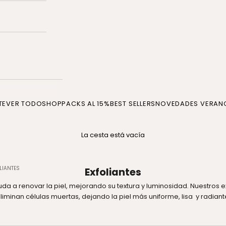
TE
VER TODO
SHOP
PACKS AL 15%
BEST SELLERS
NOVEDADES VERAN
La cesta está vacía
LIANTES
Exfoliantes
uda a renovar la piel, mejorando su textura y luminosidad. Nuestros 
liminan células muertas, dejando la piel más uniforme, lisa y radiant