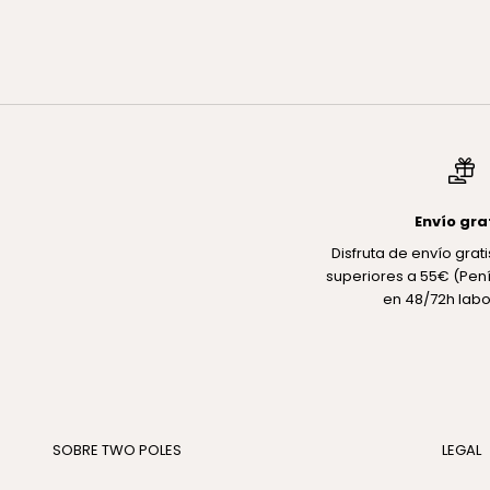
LOCIÓN EXFOLIANTE SUAVE
Precio de oferta
€39,00
Envío gra
Disfruta de envío gra
superiores a 55€ (Pení
en 48/72h labo
SOBRE TWO POLES
LEGAL