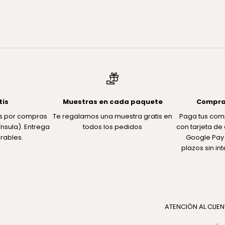
EXFOLIANTE INTENSIVO
CREMA GRANITOS & MARCA
Precio de oferta
Precio de of
€41,00
€39,00
tis
Muestras en cada paquete
Compra
tis por compras
Te regalamos una muestra gratis en
Paga tus com
nsula). Entrega
todos los pedidos
con tarjeta de 
rables.
Google Pay 
plazos sin in
ATENCIÓN AL CLIEN