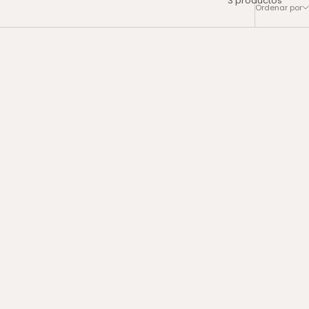
Ordenar por
ñas
atment