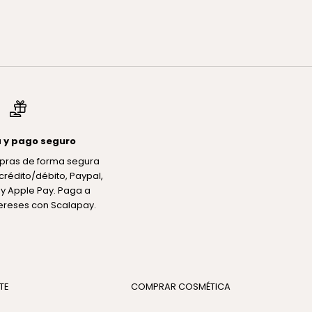
S ACNÉ
erta
 y pago seguro
pras de forma segura
crédito/débito, Paypal,
y Apple Pay. Paga a
tereses con Scalapay.
TE
COMPRAR COSMÉTICA