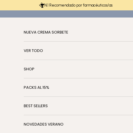
Ir al contenido
N.1 Recomendado por farmacéuticos/as
NUEVA CREMA SORBETE
VER TODO
SHOP
PACKS AL 15%
BEST SELLERS
NOVEDADES VERANO