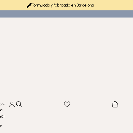
Formulado y fabricado en Barcelona
Iniciar sesión
Buscar
Cesta
ol
ma
ñol
sh