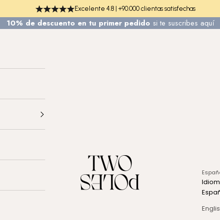
Excelente 4.8 | +90.000 clientas satisfechas
10% de descuento en tu primer pedido
si te
suscribes aquí
TWO POLES COSMETICS
Españ
Idio
Espa
Engli