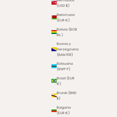
Bermudas
(USD $)
Bielorrusia
(EUR €)
Bolivia (BOB
Bs.)
Bosnia y
Herzegovina
(BAM КМ)
Botsuana
(BWP P)
Brasil (EUR
€)
Brunéi (BND
$)
Bulgaria
(EUR €)