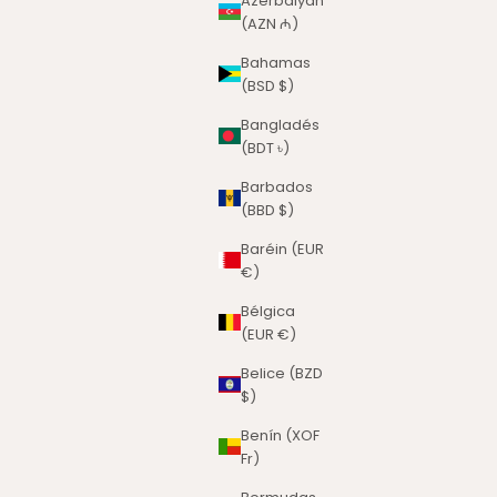
Azerbaiyán
(AZN ₼)
Bahamas
(BSD $)
Bangladés
(BDT ৳)
Barbados
(BBD $)
Baréin (EUR
€)
Bélgica
(EUR €)
Belice (BZD
$)
Benín (XOF
Fr)