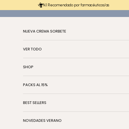
Ir al contenido
N.1 Recomendado por farmacéuticos/as
NUEVA CREMA SORBETE
VER TODO
SHOP
PACKS AL 15%
BEST SELLERS
NOVEDADES VERANO