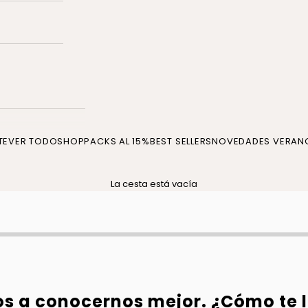
TE
VER TODO
SHOP
PACKS AL 15%
BEST SELLERS
NOVEDADES VERAN
La cesta está vacía
 a conocernos mejor. ¿Cómo te 