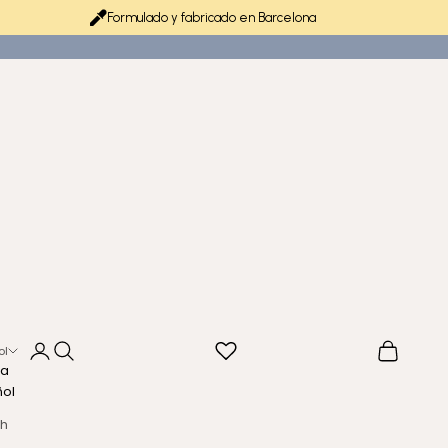
Formulado y fabricado en Barcelona
Iniciar sesión
Buscar
Cesta
ol
ma
ñol
sh