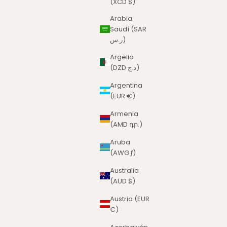
(XCD $)
Arabia
Saudí (SAR
ر.س)
Argelia
(DZD د.ج)
Argentina
(EUR €)
Armenia
(AMD դր.)
Aruba
(AWG ƒ)
Australia
(AUD $)
Austria (EUR
€)