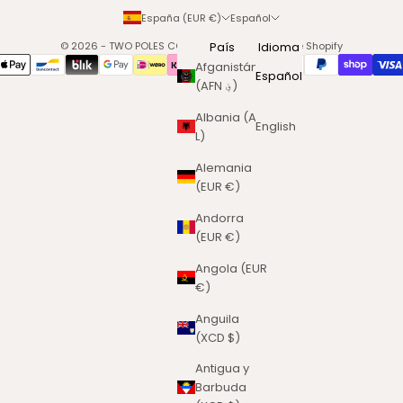
España (EUR €)
Español
© 2026 - TWO POLES COSMETICS
País
Tecnología de Shopify
Idioma
Afganistán
Español
(AFN ؋)
Albania (ALL
English
L)
Alemania
(EUR €)
Andorra
(EUR €)
Angola (EUR
€)
Anguila
(XCD $)
Antigua y
Barbuda