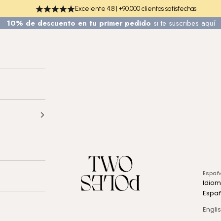
Excelente 4.8 | +90.000 clientas satisfechas
10% de descuento en tu primer pedido
si te
suscribes aquí
TWO POLES COSMETICS
Españ
Idio
Espa
Engli