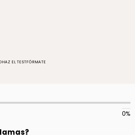
O
HAZ EL TEST
FÓRMATE
0%
llamas?