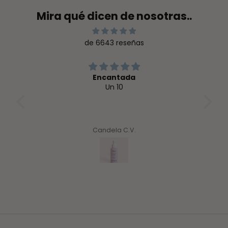
Mira qué dicen de nosotras..
de 6643 reseñas
Encantada
del
Un 10
llo y
ten
mero
ret
w.
pro
ace
Candela C.V.
d
ace
me p
sab
cue
pr
MARA
marc
su a
muy 