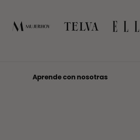
enju
qu
Aprende con nosotras