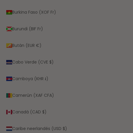
Burkina Faso (XOF Fr)
Burundi (BIF Fr)
Bután (EUR €)
Cabo Verde (CVE $)
Camboya (KHR ៛)
Camerún (XAF CFA)
Canadá (CAD $)
Caribe neerlandés (USD $)