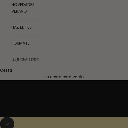
NOVEDADES
VERANO
HAZ EL TEST
FÓRMATE
INICIAR SESIÓN
Cesta
La cesta está vacía
Ir al artículo 1
Ir al artículo 2
Ir al artículo 3
Navegar a la siguiente sección