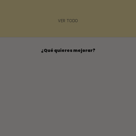
Precio de oferta
Preci
€46,00
€47,
VER TODO
¿Qué quieres mejorar?
Luminosidad
Ojeras y bolsas