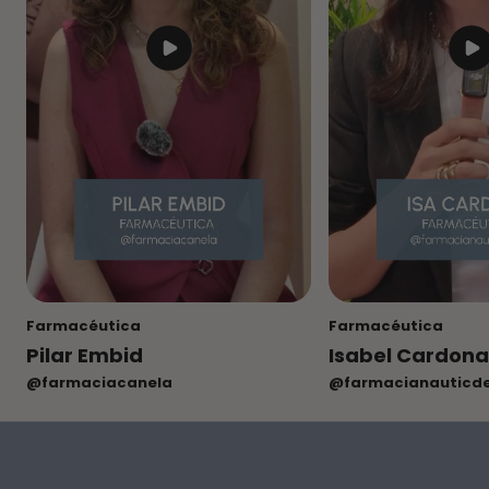
Farmacéutica
Farmacéutica
Pilar Embid
Isabel Cardon
@farmaciacanela
@farmacianauticd