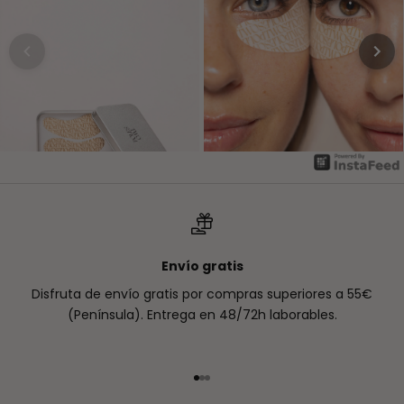
Envío gratis
Disfruta de envío gratis por compras superiores a 55€
(Península). Entrega en 48/72h laborables.
Ir al artículo 1
Ir al artículo 2
Ir al artículo 3