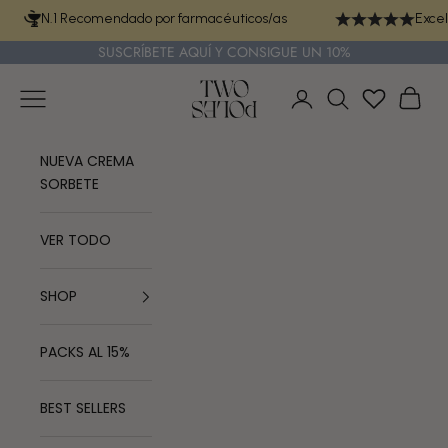
Ir al contenido
N.1 Recomendado por farmacéuticos/as
Excel
SUSCRÍBETE
AQUÍ
Y CONSIGUE UN 10%
TWO POLES COSM
Menú
Cest
Iniciar sesión
Buscar
NUEVA CREMA
SORBETE
VER TODO
SHOP
PACKS AL 15%
BEST SELLERS