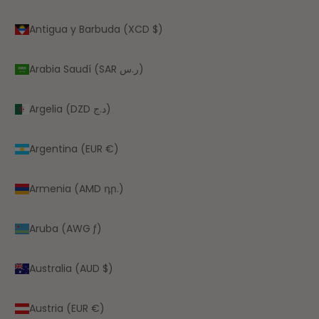
Antigua y Barbuda (XCD $)
Arabia Saudí (SAR ر.س)
Argelia (DZD د.ج)
Argentina (EUR €)
Armenia (AMD դր.)
Aruba (AWG ƒ)
Australia (AUD $)
Austria (EUR €)