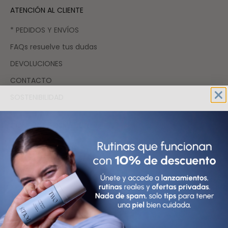
ATENCIÓN AL CLIENTE
* PEDIDOS Y ENVÍOS
FAQs resuelve tus dudas
DEVOLUCIONES
CONTACTO
SOSTENIBILIDAD
COMPRAR COSMÉTICA
HIDRATANTES FACIALES
LIMPIADORES FACIALES
SÉRUMS FACIALES
TÓNICOS Y EXFOLIANTES FACIALES
FAQs