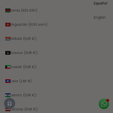
Español
Kenia (KES KSh)
English
Kirguistán (KGS som)
Kiribati (EUR €)
Kosovo (EUR €)
Kuwait (EUR €)
Laos (LAK ₭)
Lesoto (EUR €)
Letonia (EUR €)