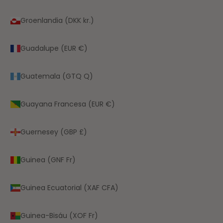
Groenlandia (DKK kr.)
Guadalupe (EUR €)
Guatemala (GTQ Q)
Guayana Francesa (EUR €)
Guernesey (GBP £)
Guinea (GNF Fr)
Guinea Ecuatorial (XAF CFA)
Guinea-Bisáu (XOF Fr)