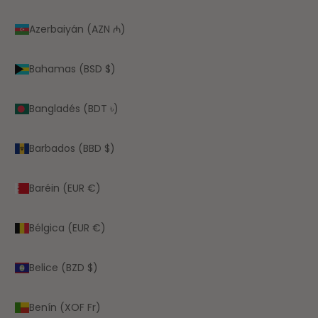
Azerbaiyán (AZN ₼)
Bahamas (BSD $)
Bangladés (BDT ৳)
Barbados (BBD $)
Baréin (EUR €)
Bélgica (EUR €)
Belice (BZD $)
Benín (XOF Fr)