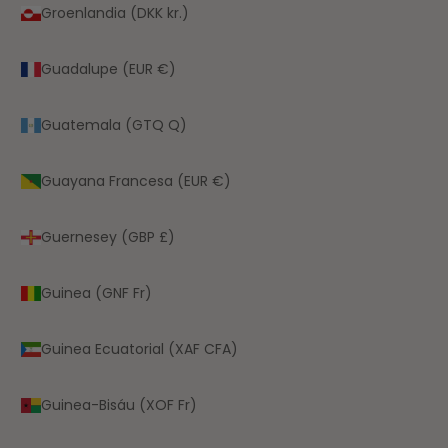
Groenlandia (DKK kr.)
Guadalupe (EUR €)
Guatemala (GTQ Q)
Guayana Francesa (EUR €)
Guernesey (GBP £)
Guinea (GNF Fr)
Guinea Ecuatorial (XAF CFA)
Guinea-Bisáu (XOF Fr)