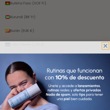
Burkina Faso (XOF Fr)
Burundi (BIF Fr)
Bután (EUR €)
Cabo Verde (CVE $)
Camboya (KHR ៛)
Camerún (XAF CFA)
Canadá (CAD $)
Caribe neerlandés (USD $)