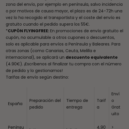
zona del envío, por ejemplo en península, salvo incidencia
o por motivos de causa mayor, el plazo es de 24-72h una
vez lo ha recogido el transportista y el coste del envío es
gratuito cuando el pedido supera los 55€.
*
CUPÓN FLYINGFREE:
En promociones de envío gratuito el
cupón, no acumulable a otros cupones o descuentos,
solo es aplicable para envíos a Península y Baleares. Para
otras zonas (como Canarias, Ceuta, Melilla e
internacional), se aplicará un
descuento equivalente
(4.90€). ¡Escríbenos al finalizar tu compra con el número
de pedido y lo gestionamos!
Tarifas de envío según destino:
Enví
Preparación
del
Tiempo de
Tarif
o
España
pedido
entrega
a
Grat
uito
Penínsu
4,90
>