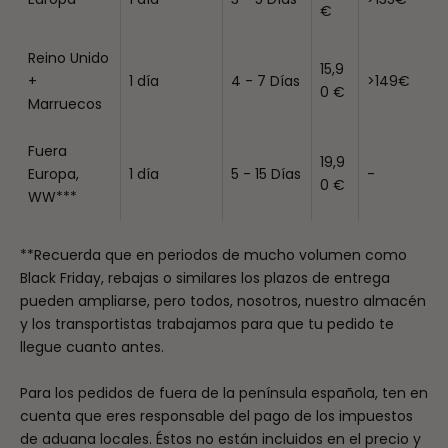
€
Reino Unido
15,9
+
1 día
4 - 7 Días
>149€
0 €
Marruecos
Fuera
19,9
Europa,
1 día
5 - 15 Días
-
0 €
WW***
**Recuerda que en periodos de mucho volumen como
Black Friday, rebajas o similares los plazos de entrega
pueden ampliarse, pero todos, nosotros, nuestro almacén
y los transportistas trabajamos para que tu pedido te
llegue cuanto antes.
Para los pedidos de fuera de la península española, ten en
cuenta que eres responsable del pago de los impuestos
de aduana locales. Éstos no están incluidos en el precio y