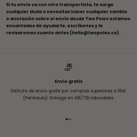
Si tu envío va con otro transportista, te surge
cualquier duda o necesitas hacer cualquier cambio
o anotación sobre el envío desde Two Poles estamos
encantados de ayudarte, escríbenos
y lo
revisaremos cuanto antes (
hello@twopoles.co
).
Envío gratis
Disfruta de envío gratis por compras superiores a 55€
(Península). Entrega en 48/72h laborables.
Ir al artículo 1
Ir al artículo 2
Ir al artículo 3