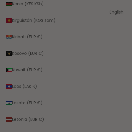
Kenia (KES KSh)
English
Kirguistán (KGS som)
Kiribati (EUR €)
Kosovo (EUR €)
Kuwait (EUR €)
Laos (LAK ₭)
Lesoto (EUR €)
Letonia (EUR €)