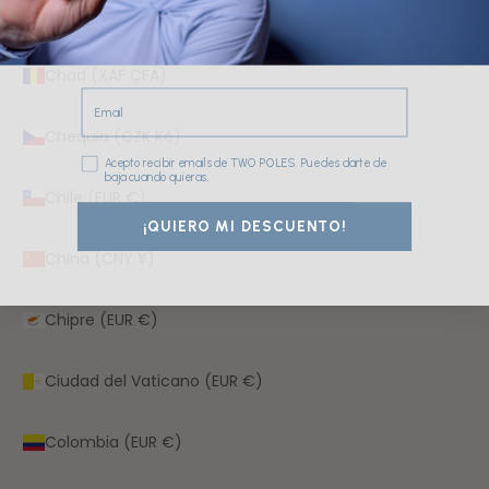
Catar (QAR ر.ق)
Chad (XAF CFA)
Email
Chequia (CZK Kč)
Consentimiento
Acepto recibir emails de TWO POLES. Puedes darte de
baja cuando quieras.
Chile (EUR €)
¡QUIERO MI DESCUENTO!
China (CNY ¥)
Chipre (EUR €)
Ciudad del Vaticano (EUR €)
Colombia (EUR €)