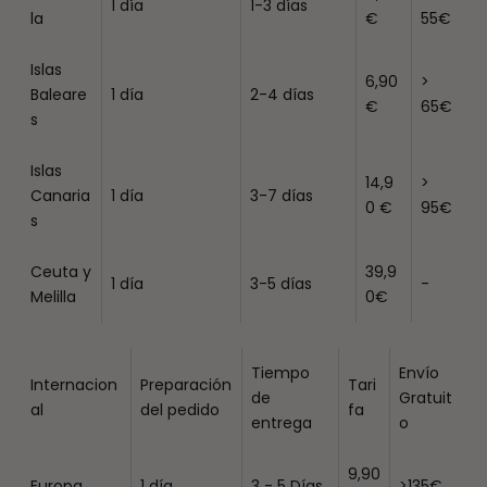
1 día
1-3 días
la
€
55€
Islas
6,90
>
Baleare
1 día
2-4 días
€
65€
s
Islas
14,9
>
Canaria
1 día
3-7 días
0 €
95€
s
Ceuta y
39,9
1 día
3-5 días
-
Melilla
0€
Tiempo
Envío
Internacion
Preparación
Tari
de
Gratuit
al
del pedido
fa
entrega
o
9,90
Europa
1 día
3 - 5 Días
>135€