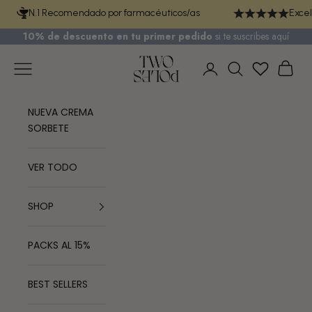
Ir al contenido
N.1 Recomendado por farmacéuticos/as
Excel
10% de descuento en tu primer pedido
si te
suscribes aquí
TWO POLES COSMETICS
Menú
Cest
Iniciar sesión
Buscar
NUEVA CREMA
SORBETE
VER TODO
SHOP
PACKS AL 15%
BEST SELLERS