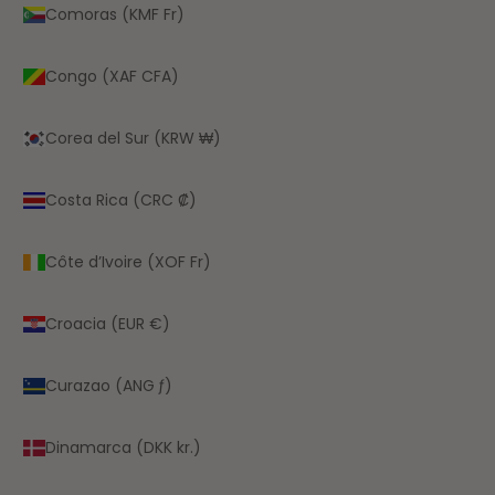
Comoras (KMF Fr)
Congo (XAF CFA)
Corea del Sur (KRW ₩)
Costa Rica (CRC ₡)
Côte d’Ivoire (XOF Fr)
Croacia (EUR €)
Curazao (ANG ƒ)
Dinamarca (DKK kr.)