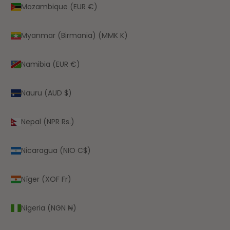
Mozambique (EUR €)
Myanmar (Birmania) (MMK K)
Namibia (EUR €)
Nauru (AUD $)
Nepal (NPR Rs.)
Nicaragua (NIO C$)
Níger (XOF Fr)
Nigeria (NGN ₦)