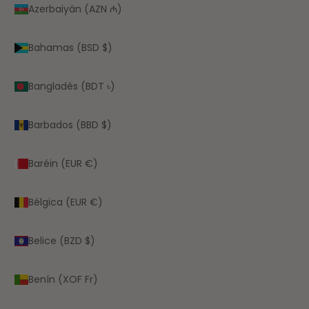
Azerbaiyán (AZN ₼)
Bahamas (BSD $)
Bangladés (BDT ৳)
Barbados (BBD $)
Baréin (EUR €)
Bélgica (EUR €)
Belice (BZD $)
Benín (XOF Fr)