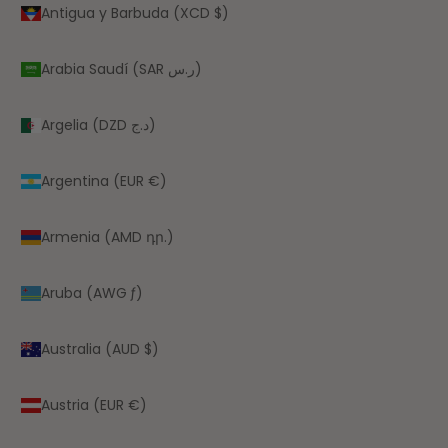
Antigua y Barbuda (XCD $)
Arabia Saudí (SAR ر.س)
Argelia (DZD د.ج)
Argentina (EUR €)
Armenia (AMD դր.)
Aruba (AWG ƒ)
Australia (AUD $)
Austria (EUR €)