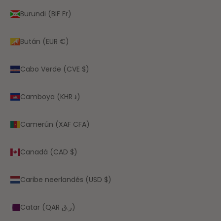
Burundi (BIF Fr)
Bután (EUR €)
Cabo Verde (CVE $)
Camboya (KHR ៛)
Camerún (XAF CFA)
Canadá (CAD $)
Caribe neerlandés (USD $)
Catar (QAR ر.ق)