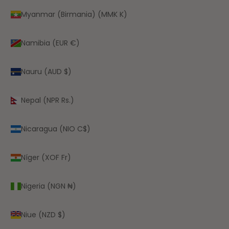
Myanmar (Birmania) (MMK K)
Namibia (EUR €)
Nauru (AUD $)
Nepal (NPR Rs.)
Nicaragua (NIO C$)
Níger (XOF Fr)
Nigeria (NGN ₦)
Niue (NZD $)