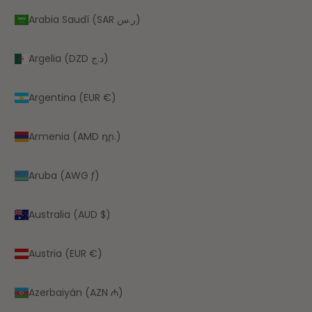
Arabia Saudí (SAR ر.س)
Argelia (DZD د.ج)
Argentina (EUR €)
Armenia (AMD դր.)
Aruba (AWG ƒ)
Australia (AUD $)
Austria (EUR €)
Azerbaiyán (AZN ₼)