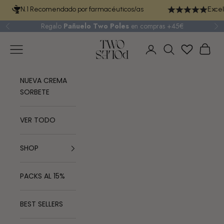
Ir al contenido
N.1 Recomendado por farmacéuticos/as
Excel
Regalo
Pañuelo Two Poles
en compras +45€
Anterior
Si
TWO POLES COSMETICS
Menú
Cest
Iniciar sesión
Buscar
NUEVA CREMA
SORBETE
VER TODO
SHOP
PACKS AL 15%
BEST SELLERS