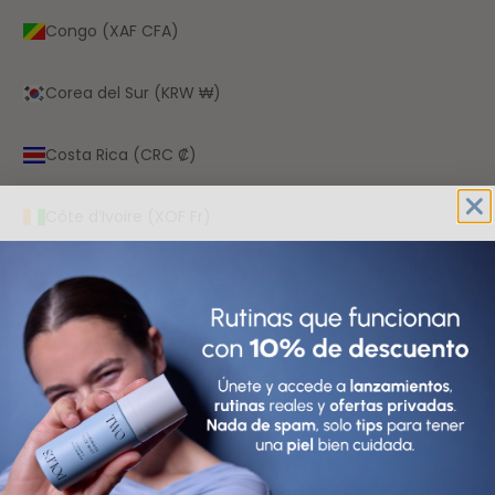
Congo (XAF CFA)
Corea del Sur (KRW ₩)
Costa Rica (CRC ₡)
Côte d’Ivoire (XOF Fr)
Croacia (EUR €)
Curazao (ANG ƒ)
Dinamarca (DKK kr.)
Dominica (XCD $)