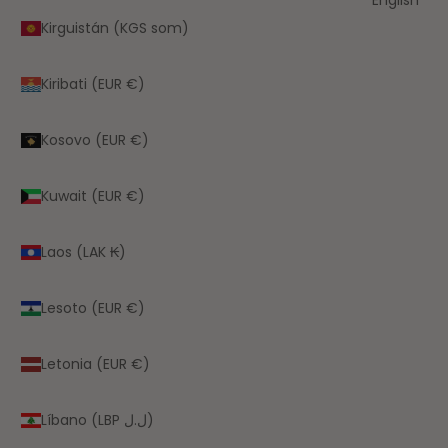
English
Kirguistán (KGS som)
Kiribati (EUR €)
Kosovo (EUR €)
Kuwait (EUR €)
Laos (LAK ₭)
Lesoto (EUR €)
Letonia (EUR €)
Líbano (LBP ل.ل)