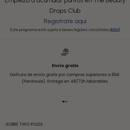
Empieza a acumular puntos en The Beauty
Drops Club
Registrate aquí
Este programa está sujeto a bases legales: consúltalas
AQUÍ
Envío gratis
Disfruta de envío gratis por compras superiores a 55€
(Península). Entrega en 48/72h laborables.
Ir al artículo 1
Ir al artículo 2
Ir al artículo 3
SOBRE TWO POLES