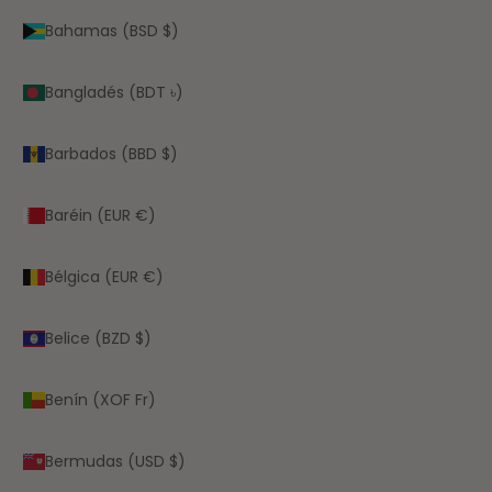
Bahamas (BSD $)
Bangladés (BDT ৳)
Barbados (BBD $)
Baréin (EUR €)
Bélgica (EUR €)
Belice (BZD $)
Benín (XOF Fr)
Bermudas (USD $)