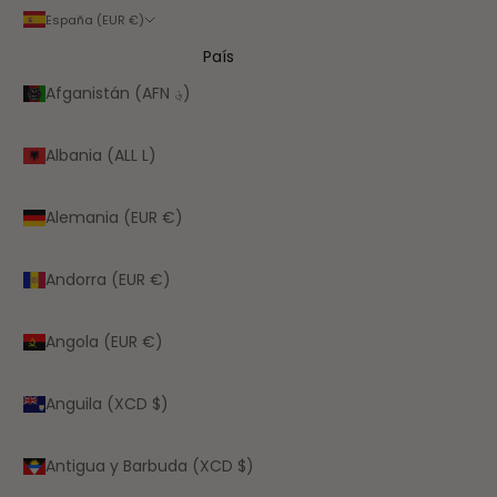
España (EUR €)
País
Afganistán (AFN ؋)
Albania (ALL L)
Alemania (EUR €)
Andorra (EUR €)
Angola (EUR €)
Anguila (XCD $)
Antigua y Barbuda (XCD $)