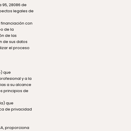
na 95, 28086 de
spectos legales de
 financiación con
eo de la
ón de las
n de sus datos
ilizar el proceso
o) que
rofesional y a la
ias a su alcance
s principios de
ada) que
ica de privacidad
USA, proporciona