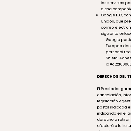
los servicios p
dicha compañía
Google LLC, con
Unidos, que pre
correo electrón
siguiente enlac
Google partic
Europea deno
personal rec
Shield. Adhes
id=a2zt00000
DERECHOS DEL T
El Prestador gara
cancelación, infor
legislación vigen
postal indicada 
indicando en el a
derecho a retirar
afectará a la lic