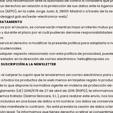
tar una reclamación ante la autoridad de control si considera que
sus derechos en relación a la protección de sus datos ante la Agenc
os (AEPD), en la calle Jorge Juan, 6, 28001-Madrid o a través de la s
sedeagpd.gob.es/sede-electronica-web/
.
TRATAMIENTO
ados por el Usuario, se conservarán mientras haya un interés mutuo p
to y durante el plazo por el cuál pudieran derivase responsabilidades
os.
eserva el derecho a modificar la presente política para adaptarla a
isprudenciales.
cualquier aspecto relacionado con esta política de privacidad, pued
restador en la dirección de correo electrónico: hello@twopoles.co.
 SUSCRIPCIÓN A LA NEWSLETTER
al canjear tu cupón que te enviaremos via correo electrónico para 
a todos los productos de la web menos en tarjetas regalo ni produ
e lo que dispone la normativa vigente en materia de protección de
glamento (UE) 2016/679 de 27 de abril de 2016 (RGPD), te informamos
os tratado (Galma Skincare, S.L.), para realizar este envío, nos los 
incluidos en una base de datos a mi nombre. Los datos se conserva
tes manifieste lo contrario.. No está prevista la cesión de datos a te
ción legal. Te informamos que tienes derecho a retirar el consentimie