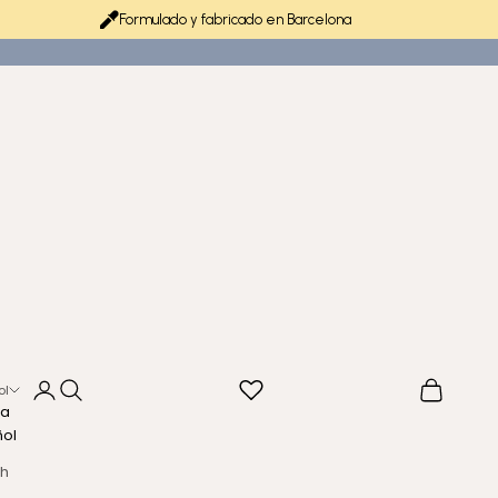
Formulado y fabricado en Barcelona
Iniciar sesión
Buscar
Cesta
ol
ma
ñol
sh