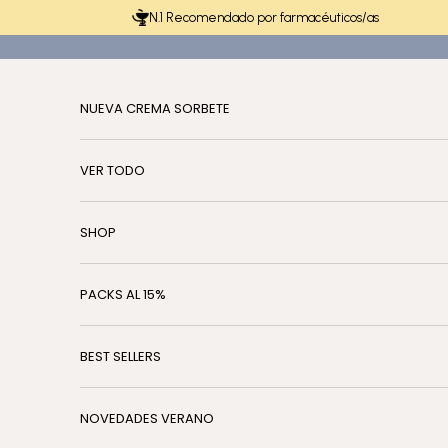
Ir al contenido
N.1 Recomendado por farmacéuticos/as
NUEVA CREMA SORBETE
VER TODO
SHOP
PACKS AL 15%
BEST SELLERS
NOVEDADES VERANO