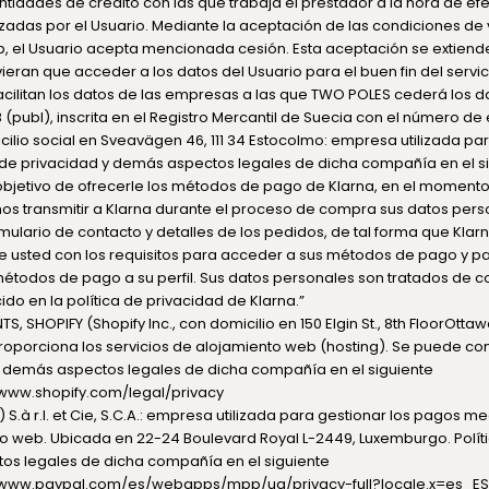
ntidades de crédito con las que trabaja el prestador a la hora de ef
zadas por el Usuario. Mediante la aceptación de las condiciones de 
b, el Usuario acepta mencionada cesión. Esta aceptación se extiend
ieran que acceder a los datos del Usuario para el buen fin del servic
acilitan los datos de las empresas a las que TWO POLES cederá los d
(publ), inscrita en el Registro Mercantil de Suecia con el número d
cilio social en Sveavägen 46, 111 34 Estocolmo
: empresa utilizada pa
a de privacidad y demás aspectos legales de dicha compañía en el s
objetivo de ofrecerle los métodos de pago de Klarna, en el momento
s transmitir a Klarna durante el proceso de compra sus datos perso
rmulario de contacto y detalles de los pedidos, de tal forma que Kla
e usted con los requisitos para acceder a sus métodos de pago y p
étodos de pago a su perfil. Sus datos personales son tratados de 
cido en
la política de privacidad de Klarna.
”
, SHOPIFY (Shopify Inc., con domicilio en 150 Elgin St., 8th FloorOttaw
porciona los servicios de alojamiento web (hosting). Se puede consu
y demás aspectos legales de dicha compañía en el siguiente
/www.shopify.com/legal/privacy
S.à r.l. et Cie, S.C.A.: empresa utilizada para gestionar los pagos me
itio web. Ubicada en 22-24 Boulevard Royal L-2449, Luxemburgo. Polít
os legales de dicha compañía en el siguiente
//www.paypal.com/es/webapps/mpp/ua/privacy-full?locale.x=es_ES