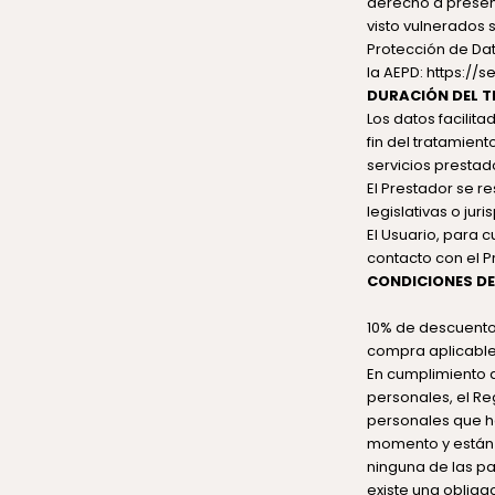
derecho a presen
visto vulnerados 
Protección de Dat
la AEPD:
https://
DURACIÓN DEL 
Los datos facilit
fin del tratamien
servicios prestad
El Prestador se r
legislativas o jur
El Usuario, para 
contacto con el P
CONDICIONES DE
10% de descuento 
compra aplicable 
En cumplimiento d
personales, el Re
personales que hem
momento y están 
ninguna de las par
existe una obliga