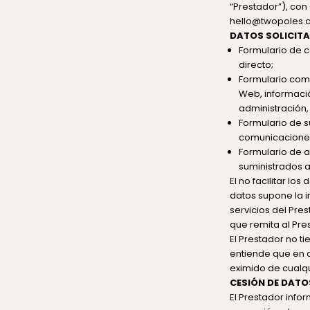
“Prestador”), con
hello@twopoles.c
DATOS SOLICITA
Formulario de c
directo;
Formulario comp
Web, informació
administración,
Formulario de s
comunicaciones
Formulario de a
suministrados a
El no facilitar lo
datos supone la i
servicios del Pre
que remita al Pre
El Prestador no t
entiende que en 
eximido de cualqu
CESIÓN DE DATO
El Prestador info