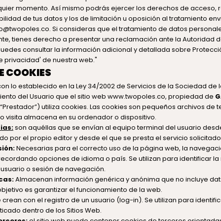
quier momento. Así mismo podrás ejercer los derechos de acceso, re
bilidad de tus datos y los de limitación u oposición al tratamiento e
lo@twopoles.co. Si consideras que el tratamiento de datos personale
nte, tienes derecho a presentar una reclamación ante la Autoridad d
edes consultar la información adicional y detallada sobre Protecci
de privacidad' de nuestra web."
E COOKIES
n lo establecido en la Ley 34/2002 de Servicios de la Sociedad de l
ento del Usuario que el sitio web www.twopoles.co, propiedad de
G
“Prestador”) utiliza cookies. Las cookies son pequeños archivos de tex
o visita almacena en su ordenador o dispositivo.
ias:
son aquéllas que se envían al equipo terminal del usuario desd
 por el propio editor y desde el que se presta el servicio solicitado 
sión:
Necesarias para el correcto uso de la página web, la navegac
recordando opciones de idioma o país. Se utilizan para identificar l
 usuario o sesión de navegación.
cas:
Almacenan información genérica y anónima que no incluye dat
bjetivo es garantizar el funcionamiento de la web.
 crean con el registro de un usuario (log-in). Se utilizan para identifi
ticado dentro de los Sitios Web.
terceros:
el sitio web puede contener cookies de terceros orientadas