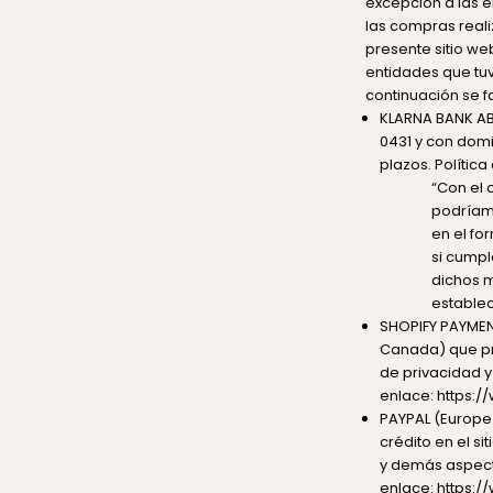
excepción a las e
las compras reali
presente sitio we
entidades que tuv
continuación se f
KLARNA BANK AB 
0431 y con domi
plazos. Polític
“Con el 
podríamo
en el fo
si cumpl
dichos m
estable
SHOPIFY PAYMENTS
Canada) que pro
de privacidad 
enlace:
https:/
PAYPAL (Europe) 
crédito en el s
y demás aspect
enlace:
https: