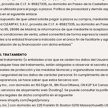
, provista de C.I.F. A-85827335, su domicilio en Paseo de la Castella
 utilizada para el pago a plazos. Política de privacidad y demás a
 en el siguiente
enlace
.
 supuesto de que usted solicite pagar a plazos su compra, mediante
ad
CLEARPAY, S.A.U., provista de C.I.F. A-85827335
, su domicilio en Pas
na 95, 28086 de Madrid
, le informamos de que mediante la aceptaci
s condiciones de venta, usted consentirá de forma expresa la cesió
es a la entidad financiera indicada con el único fin de facilitarle y ag
atación de su financiación con dicha entidad."
L TRATAMIENTO
l tratamiento (o entidades a las que se ceden los datos del Usuari
alquier fase del tratamiento, están obligadas a observar el secreto p
iveles de protección y las medidas técnicas y organizativas necesar
a seguridad de los datos de carácter personal. En cumplimiento de lo
nsparencia, se hace saber que estos terceros son:
 Inc., con domicilio en 150 Elgin St., 8th FloorOttawa, ON K2P 1L4 Can
 servicios de alojamiento web (hosting). Se puede consultar la polít
os legales de dicha compañía en el siguiente
/www.shopify.com/legal/privacy
o, Inc.) con domicilio en 225 Franklin St. Boston 02110 Massachusetts 