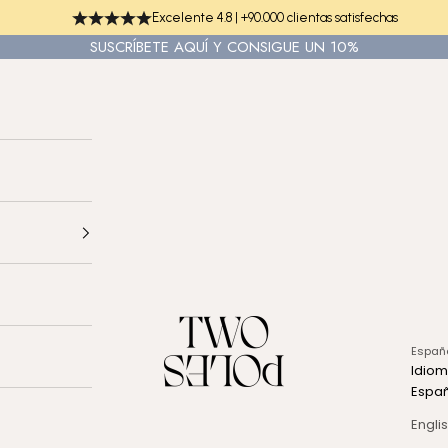
Excelente 4.8 | +90.000 clientas satisfechas
SUSCRÍBETE
AQUÍ
Y CONSIGUE UN 10%
TWO POLES COSMETICS
Españ
Idio
Espa
Engli