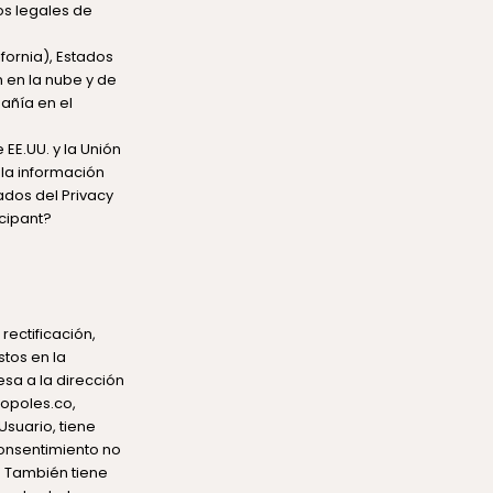
os legales de
fornia), Estados
n en la nube y de
añía en el
EE.UU. y la Unión
la información
ados del Privacy
cipant?
rectificación,
stos en la
esa a la dirección
wopoles.co,
Usuario, tiene
consentimiento no
o. También tiene