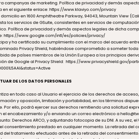
ara campanyas de marketing. Política de privacidad y demás aspect
 en el siguiente enlace:
https://www.klaviyo.com/privacy
 domicilio en 1600 Amphitheatre Parkway, 94043, Mountain View (Cali
sta los servicios de GSuite, consistentes en servicios de computació
ico. Política de privacidad y demás aspectos legales de dicha comp
e:
https://www.google.com/intl/es/policies/privacy/
ipa y ha certificado su cumplimiento con el marco del acuerdo entre 
minado Privacy Shield, habiéndose comprometido a someter toda 
ibida de países miembros de la Unión Europea a los principios deriv
ión de Google al Privacy Shield:
https://www.privacyshield.gov/parti
0001L5AAI&status=Active
ITUAR DE LOS DATOS PERSONALES
ntiza en todo caso al Usuario el ejercicio de los derechos de acceso, 
mación y oposición, limitación y portabilidad, en los términos dispue
te. Por ello, podrá ejercer sus derechos remitiendo una solicitud expr
en el encabezamiento y/o enviando un correo electrónico a hello@t
sunto: Derechos ARCO, y adjuntando fotocopia de su DNI. A su vez, el 
 el consentimiento prestado en cualquier momento. La retirada del 
itud del tratamiento efectuado antes de la retirada del consentimient