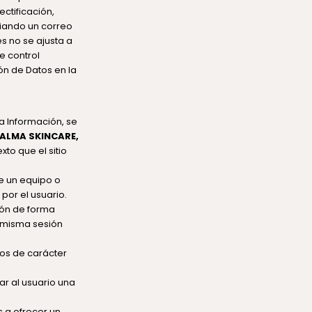
ctificación,
nviando un correo
s no se ajusta a
e control
ón de Datos en la
a Información, se
ALMA SKINCARE
,
to que el sitio
e un equipo o
por el usuario.
ión de forma
a misma sesión
os de carácter
car al usuario una
 a ofrecer un