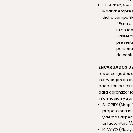
CLEARPAY, S.A.U.
Madrid: empresa
dicha compañía
"Para el
la entid
Castella
presente
personal
de contr
ENCARGADOS DE
Los encargados de
intervengan en cu
adopción de los n
para garantizar l
información y tra
SHOPIFY (Shopify
proporciona los
y demás aspect
enlace:
https:/
KLAVIYO (Klaviy