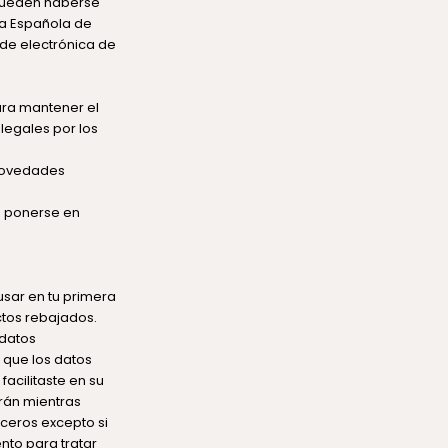
 pueden haberse
ia Española de
ede electrónica de
ara mantener el
 legales por los
 novedades
e ponerse en
usar en tu primera
ctos rebajados.
 datos
 que los datos
facilitaste en su
rán mientras
rceros excepto si
nto para tratar