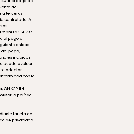
ectuar el pago de
venta del
e a terceras
io contratado. A
atos:
e empresa 556737-
ra el pago a
iguiente
enlace
.
 del pago,
nales incluidos
rna pueda evaluar
ara adaptar
conformidad con lo
a, ON K2P 1L4
ltar la política
diante tarjeta de
ica de privacidad