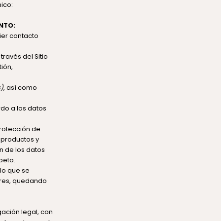
ico:
NTO:
ier contacto
ravés del Sitio
ión,
s)
, así como
do a los datos
protección de
s productos y
ón de los datos
peto.
lo que se
dres, quedando
gación legal, con