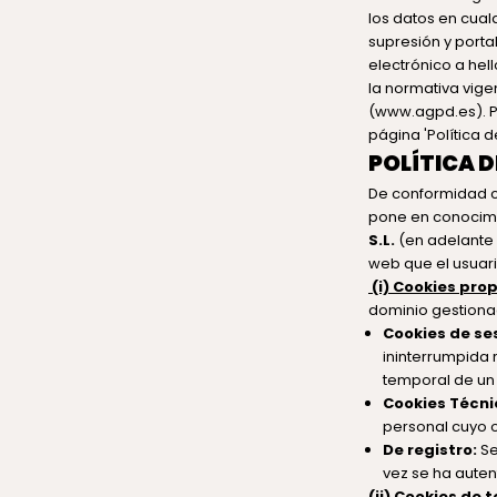
los datos en cual
supresión y porta
electrónico a hel
la normativa vige
(www.agpd.es). Pu
página 'Política 
POLÍTICA D
De conformidad co
pone en conocimi
S.L.
(en adelante 
web que el usuari
(i) Cookies prop
dominio gestionado
Cookies de se
ininterrumpida 
temporal de un
Cookies Técni
personal cuyo o
De registro:
Se
vez se ha auten
(ii) Cookies de 