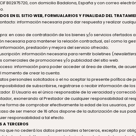
 CIF B02975720, con domicilio Badalona, España y con correo electrón
o.
DOS EN EL SITIO WEB, FORMUALARIOS Y FINALIDAD DEL TRATAMIE
ontacto: información necesaria para dar respuesta y realizar cualqu
ra: en caso de contratación de los bienes y/o servicios ofertados a t
n necesaria para mantener la relación contractual, así como la gest
 información, prestación y mejora del servicio ofrecido;
uscripción: información necesaria para remitir boletines (
newsletter
 comerciales de promociones y/o publicidad del sitio web.
cceso: información para poder acceder al área de cliente, de acuer
l momento de crear la cuenta.
s datos personales solicitados o el no aceptar la presente política de 
mposibilidad de subscribirse, registrarse o recibir información de lo
stador. El Usuario es el único responsable de la veracidad y correcci
stador, exonerando al Prestador de cualquier responsabilidad al res
iene forma de comprobar efectivamente la edad de los usuarios, por 
caso de ser menor de 16 años dispone de la autorización de sus pa
ier responsabilidad a tal efecto.
S A TERCEROS
rma que no cederá los datos personales a terceros, excepto por obli