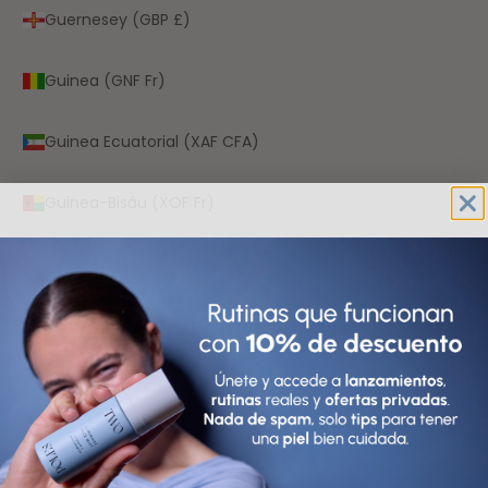
Guernesey (GBP £)
Guinea (GNF Fr)
Guinea Ecuatorial (XAF CFA)
Guinea-Bisáu (XOF Fr)
Guyana (GYD $)
Haití (EUR €)
Honduras (HNL L)
Hungría (HUF Ft)