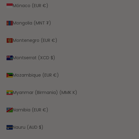
Mónaco (EUR €)
Mongolia (MNT ₮)
Montenegro (EUR €)
Montserrat (XCD $)
Mozambique (EUR €)
Myanmar (Birmania) (MMK K)
Namibia (EUR €)
Nauru (AUD $)