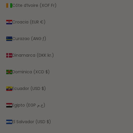
Côte d’Ivoire (XOF Fr)
Croacia (EUR €)
Curazao (ANG ƒ)
Dinamarca (DKK kr.)
Dominica (XCD $)
Ecuador (USD $)
Egipto (EGP ج.م)
El Salvador (USD $)