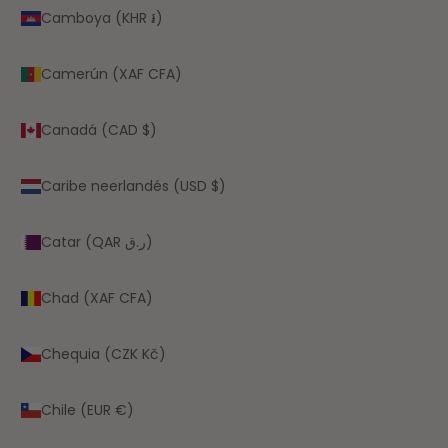
Camboya (KHR ៛)
Camerún (XAF CFA)
Canadá (CAD $)
Caribe neerlandés (USD $)
Catar (QAR ر.ق)
Chad (XAF CFA)
Chequia (CZK Kč)
Chile (EUR €)