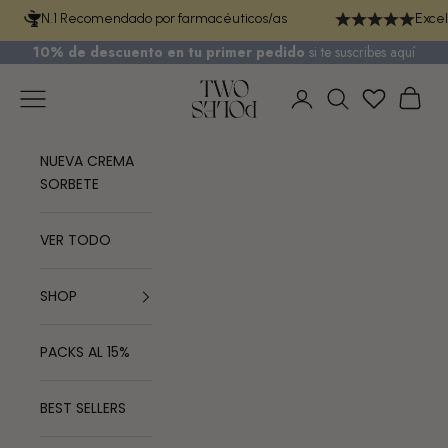
Ir al contenido
N.1 Recomendado por farmacéuticos/as
Excel
10% de descuento en tu primer pedido
si te
suscribes aquí
TWO POLES COSMETICS
Menú
Cest
Iniciar sesión
Buscar
NUEVA CREMA
SORBETE
VER TODO
SHOP
PACKS AL 15%
BEST SELLERS