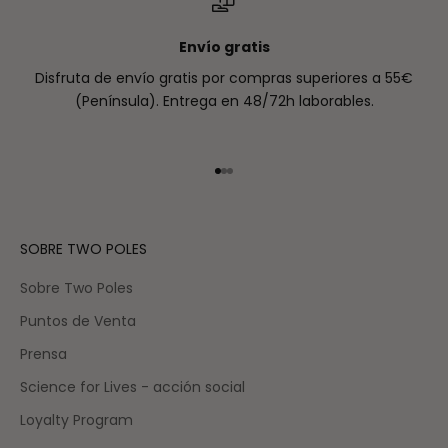
Envío gratis
Disfruta de envío gratis por compras superiores a 55€
(Península). Entrega en 48/72h laborables.
Ir al artículo 1
Ir al artículo 2
Ir al artículo 3
SOBRE TWO POLES
Sobre Two Poles
Puntos de Venta
Prensa
Science for Lives - acción social
Loyalty Program