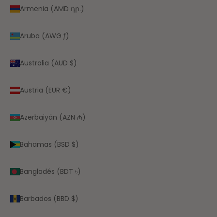
Armenia (AMD դր.)
Aruba (AWG ƒ)
Australia (AUD $)
Austria (EUR €)
Azerbaiyán (AZN ₼)
Bahamas (BSD $)
Bangladés (BDT ৳)
Barbados (BBD $)