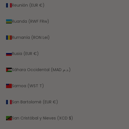
Reunión (EUR €)
Ruanda (RWF FRw)
Rumanía (RON Lei)
Rusia (EUR €)
Sáhara Occidental (MAD د.م.)
Samoa (WST T)
San Bartolomé (EUR €)
San Cristóbal y Nieves (XCD $)