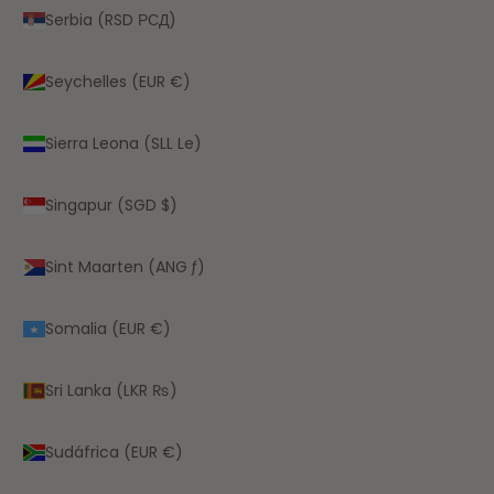
Serbia (RSD РСД)
Seychelles (EUR €)
Sierra Leona (SLL Le)
Singapur (SGD $)
Sint Maarten (ANG ƒ)
Somalia (EUR €)
Sri Lanka (LKR ₨)
Sudáfrica (EUR €)