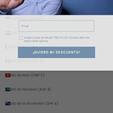
India (INR ₹)
Indonesia (IDR Rp)
Email
Irak (EUR €)
Consentimiento
Acepto recibir emails de TWO POLES. Puedes darte de
baja cuando quieras.
Irlanda (EUR €)
¡QUIERO MI DESCUENTO!
Isla Norfolk (AUD $)
Isla de Man (GBP £)
Isla de Navidad (AUD $)
Isla de la Ascensión (SHP £)