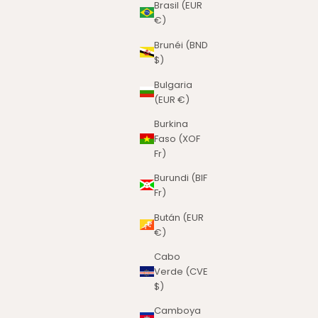
Brasil (EUR
€)
Brunéi (BND
$)
Bulgaria
(EUR €)
Burkina
Faso (XOF
Fr)
Burundi (BIF
Fr)
Bután (EUR
€)
Cabo
Verde (CVE
$)
Camboya