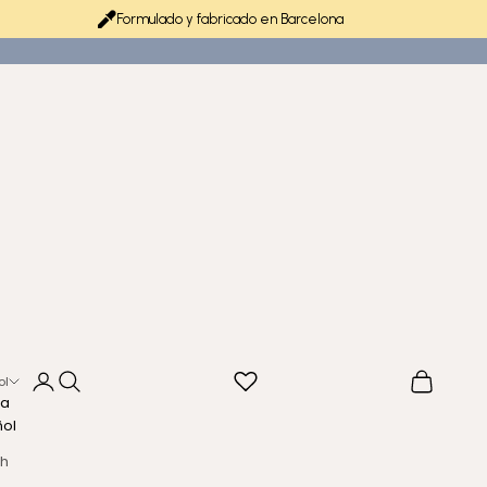
Formulado y fabricado en Barcelona
Iniciar sesión
Buscar
Cesta
ol
ma
ñol
sh