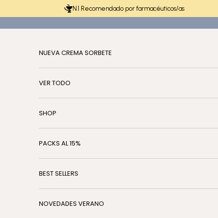
Ir al contenido
N.1 Recomendado por farmacéuticos/as
NUEVA CREMA SORBETE
VER TODO
SHOP
PACKS AL 15%
BEST SELLERS
NOVEDADES VERANO