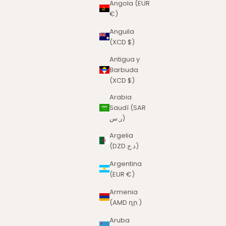
Angola (EUR
€)
Anguila
(XCD $)
Antigua y
Barbuda
(XCD $)
Arabia
Saudí (SAR
ر.س)
Argelia
(DZD د.ج)
Argentina
(EUR €)
Armenia
(AMD դր.)
Aruba