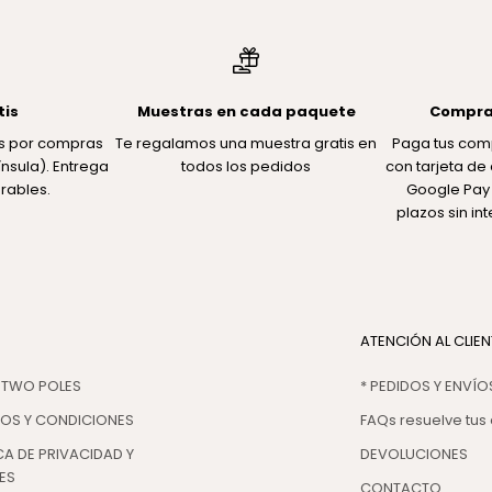
tis
Muestras en cada paquete
Compra
tis por compras
Te regalamos una muestra gratis en
Paga tus com
nsula). Entrega
todos los pedidos
con tarjeta de 
rables.
Google Pay 
plazos sin in
ATENCIÓN AL CLIEN
 TWO POLES
* PEDIDOS Y ENVÍO
NOS Y CONDICIONES
FAQs resuelve tus
CA DE PRIVACIDAD Y
DEVOLUCIONES
ES
CONTACTO