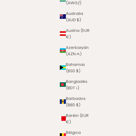
(AWG ƒ)
Australia
(AUD $)
Austria (EUR
€)
Azerbaiyán
(AZN ₼)
Bahamas
(BSD $)
Bangladés
(BDT ৳)
Barbados
(BBD $)
Baréin (EUR
€)
Bélgica