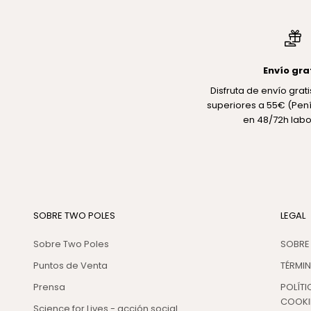
Envío gra
Disfruta de envío gra
superiores a 55€ (Pení
en 48/72h labo
SOBRE TWO POLES
LEGAL
Sobre Two Poles
SOBRE
Puntos de Venta
TÉRMI
Prensa
POLÍTI
COOKI
Science for Lives - acción social