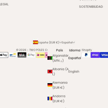
LEGAL
SOSTENIBILIDAD
España (EUR €)
Español
© 2026 - TWO POLES COSMETICS
País
Tecnología de Shopify
Idioma
Afganistán
Español
(AFN ؋)
Albania (ALL
English
L)
Alemania
(EUR €)
Andorra
(EUR €)