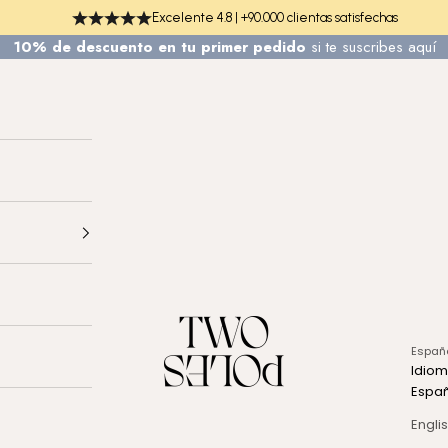
Excelente 4.8 | +90.000 clientas satisfechas
10% de descuento en tu primer pedido
si te
suscribes aquí
TWO POLES COSMETICS
Españ
Idio
Espa
Engli