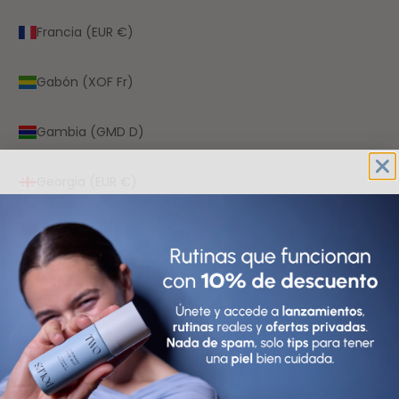
Francia (EUR €)
Gabón (XOF Fr)
Gambia (GMD D)
Georgia (EUR €)
Ghana (EUR €)
Gibraltar (GBP £)
Granada (XCD $)
Grecia (EUR €)