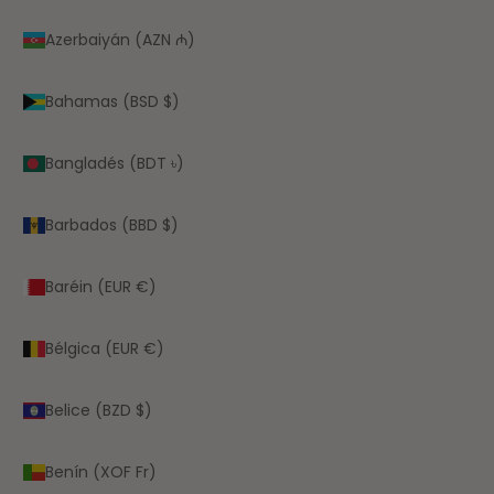
Azerbaiyán (AZN ₼)
Bahamas (BSD $)
Bangladés (BDT ৳)
Barbados (BBD $)
Baréin (EUR €)
Bélgica (EUR €)
Belice (BZD $)
Benín (XOF Fr)