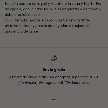
función barrera de la piel y mantenerla sana y fuerte. Por
desgracia, con la edad los niveles empiezan a decrecer y
deben restablecerse.
En la fórmula, hemos incluido una Ceramida NP de
altísima calidad y pureza que ayudan a mejorar la
apariencia de la piel.
Envío gratis
Disfruta de envío gratis por compras superiores a 55€
(Península). Entrega en 48/72h laborables.
Ir al artículo 1
Ir al artículo 2
Ir al artículo 3