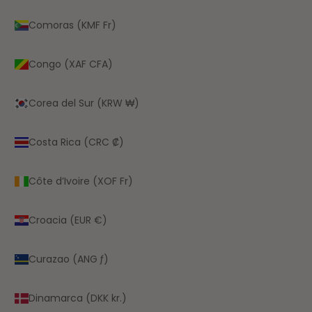
Comoras (KMF Fr)
Congo (XAF CFA)
Corea del Sur (KRW ₩)
Costa Rica (CRC ₡)
Côte d’Ivoire (XOF Fr)
Croacia (EUR €)
Curazao (ANG ƒ)
Dinamarca (DKK kr.)