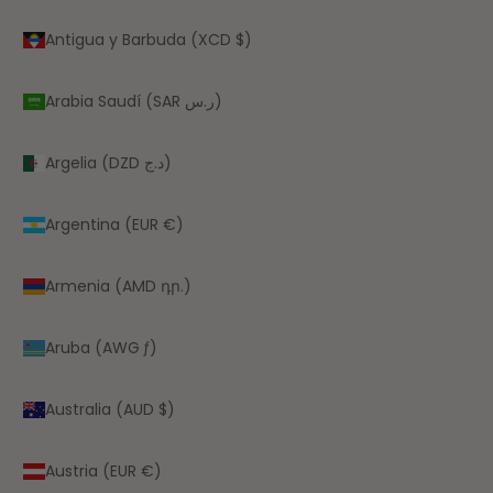
Antigua y Barbuda (XCD $)
Arabia Saudí (SAR ر.س)
Argelia (DZD د.ج)
Argentina (EUR €)
Armenia (AMD դր.)
Aruba (AWG ƒ)
Australia (AUD $)
Austria (EUR €)