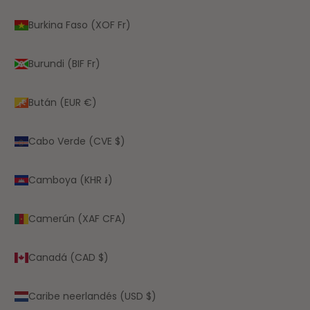
Burkina Faso (XOF Fr)
Burundi (BIF Fr)
Bután (EUR €)
Cabo Verde (CVE $)
Camboya (KHR ៛)
Camerún (XAF CFA)
Canadá (CAD $)
Caribe neerlandés (USD $)