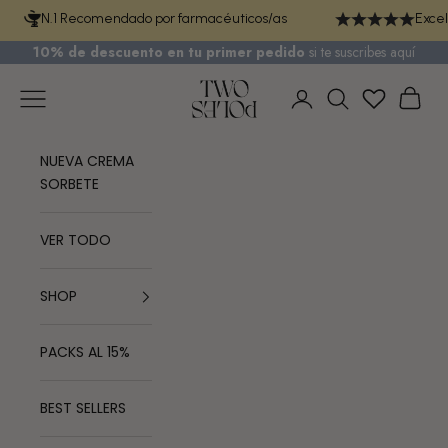
Ir al contenido
N.1 Recomendado por farmacéuticos/as
Excel
10% de descuento en tu primer pedido
si te
suscribes aquí
TWO POLES COSMETICS
Menú
Cest
Iniciar sesión
Buscar
NUEVA CREMA
SORBETE
VER TODO
SHOP
PACKS AL 15%
BEST SELLERS