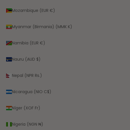
Mozambique (EUR €)
Myanmar (Birmania) (MMK K)
Namibia (EUR €)
Nauru (AUD $)
Nepal (NPR Rs.)
Nicaragua (NIO C$)
Níger (XOF Fr)
Nigeria (NGN ₦)