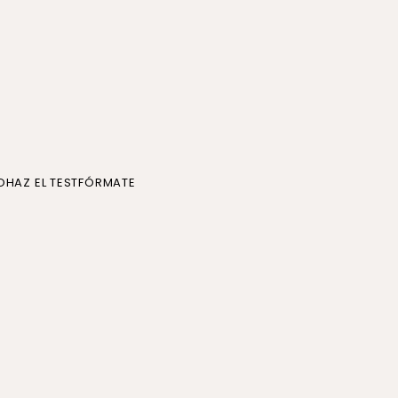
O
HAZ EL TEST
FÓRMATE