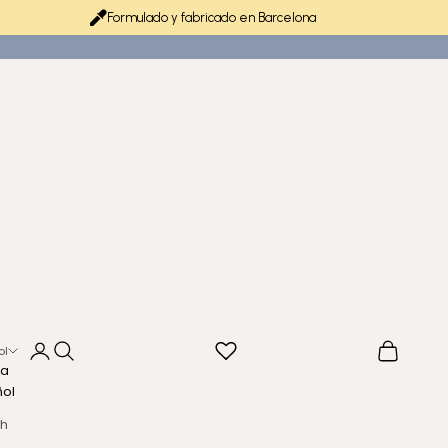
Formulado y fabricado en Barcelona
Iniciar sesión
Buscar
Cesta
ol
ma
ñol
sh