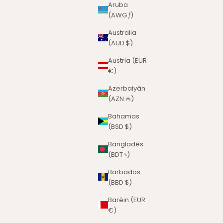
Aruba
(AWG ƒ)
Australia
(AUD $)
Austria (EUR
€)
Azerbaiyán
(AZN ₼)
Bahamas
(BSD $)
Bangladés
(BDT ৳)
Barbados
(BBD $)
Baréin (EUR
€)