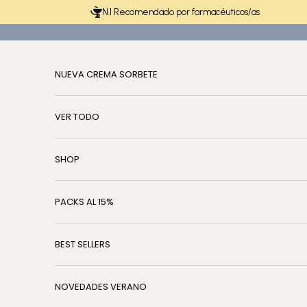
Ir al contenido
N.1 Recomendado por farmacéuticos/as
NUEVA CREMA SORBETE
VER TODO
SHOP
PACKS AL 15%
BEST SELLERS
NOVEDADES VERANO