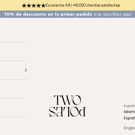
Excelente 4.8 | +90.000 clientas satisfechas
10% de descuento en tu primer pedido
si te
suscribes aquí
TWO POLES COSMETICS
Españ
Idio
Espa
Engli