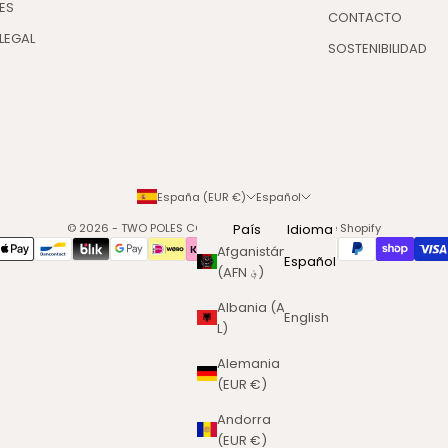
ES
CONTACTO
LEGAL
SOSTENIBILIDAD
España (EUR €)
Español
© 2026 - TWO POLES COSMETICS
País
Tecnología de Shopify
Idioma
Afganistán
Español
(AFN ؋)
Albania (ALL
English
L)
Alemania
(EUR €)
Andorra
(EUR €)