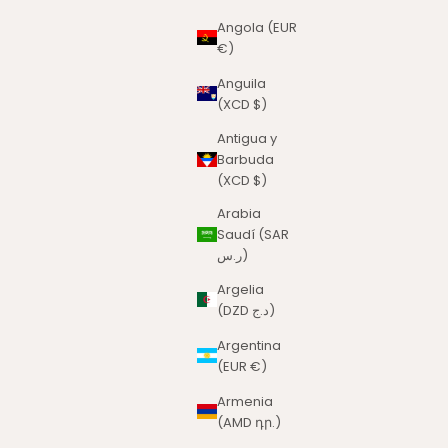
Angola (EUR
€)
Anguila
(XCD $)
Antigua y
Barbuda
(XCD $)
Arabia
Saudí (SAR
ر.س)
Argelia
(DZD د.ج)
Argentina
(EUR €)
Armenia
(AMD դր.)