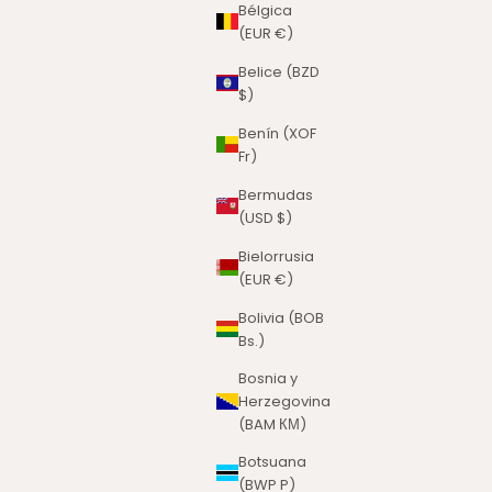
Bélgica
(EUR €)
Belice (BZD
$)
Benín (XOF
Fr)
Bermudas
(USD $)
Bielorrusia
(EUR €)
Bolivia (BOB
Bs.)
Bosnia y
Herzegovina
(BAM КМ)
Botsuana
(BWP P)