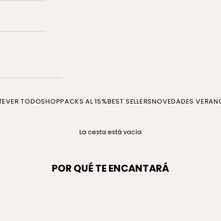
TE
VER TODO
SHOP
PACKS AL 15%
BEST SELLERS
NOVEDADES VERAN
La cesta está vacía
POR QUÉ TE ENCANTARÁ