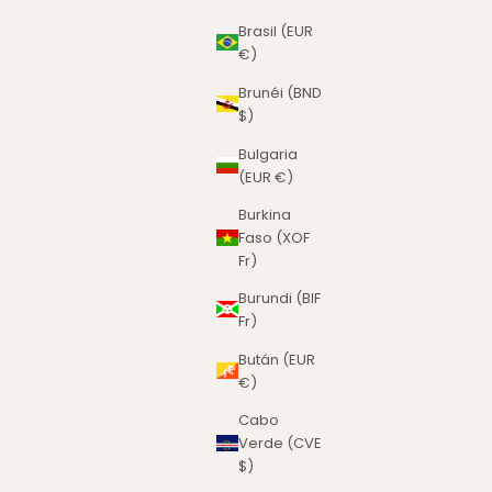
Brasil (EUR
€)
Brunéi (BND
$)
Bulgaria
(EUR €)
Burkina
Faso (XOF
Fr)
Burundi (BIF
Fr)
Bután (EUR
€)
Cabo
Verde (CVE
$)