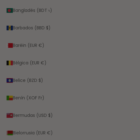
Bangladés (BDT ৳)
Barbados (BBD $)
Baréin (EUR €)
Bélgica (EUR €)
Belice (BZD $)
Benín (XOF Fr)
Bermudas (USD $)
Bielorrusia (EUR €)