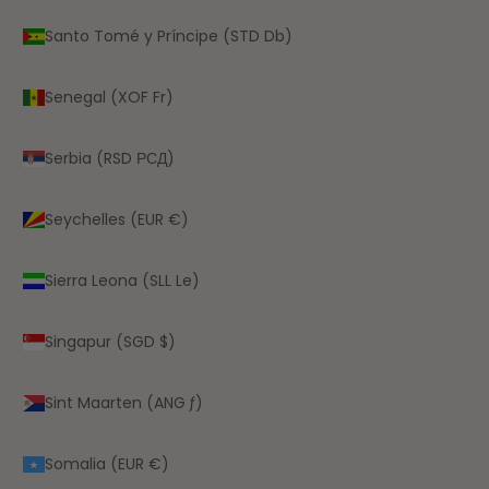
Santo Tomé y Príncipe (STD Db)
Senegal (XOF Fr)
Serbia (RSD РСД)
Seychelles (EUR €)
Sierra Leona (SLL Le)
Singapur (SGD $)
Sint Maarten (ANG ƒ)
Somalia (EUR €)