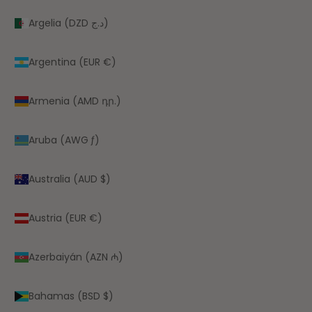
Argelia (DZD د.ج)
Argentina (EUR €)
Armenia (AMD դր.)
Aruba (AWG ƒ)
Australia (AUD $)
Austria (EUR €)
Azerbaiyán (AZN ₼)
Bahamas (BSD $)