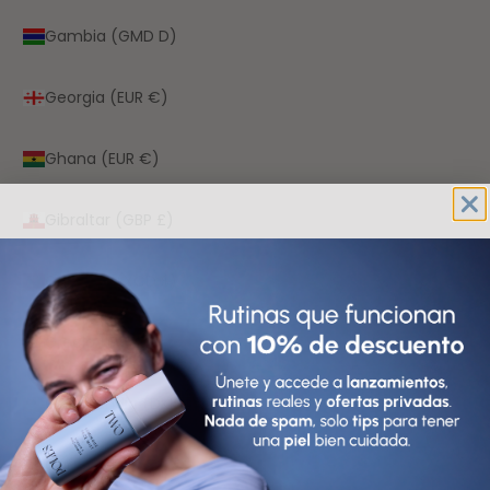
Gambia (GMD D)
Georgia (EUR €)
Ghana (EUR €)
Gibraltar (GBP £)
Granada (XCD $)
Grecia (EUR €)
Groenlandia (DKK kr.)
Guadalupe (EUR €)