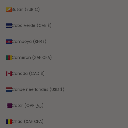
Bután (EUR €)
Cabo Verde (CVE $)
Camboya (KHR ៛)
Camerún (XAF CFA)
Canadá (CAD $)
Caribe neerlandés (USD $)
Catar (QAR ر.ق)
Chad (XAF CFA)