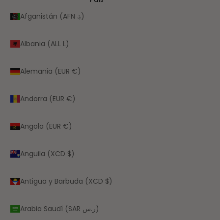
Afganistán (AFN ؋)
Albania (ALL L)
Alemania (EUR €)
Andorra (EUR €)
Angola (EUR €)
Anguila (XCD $)
Antigua y Barbuda (XCD $)
Arabia Saudí (SAR ر.س)