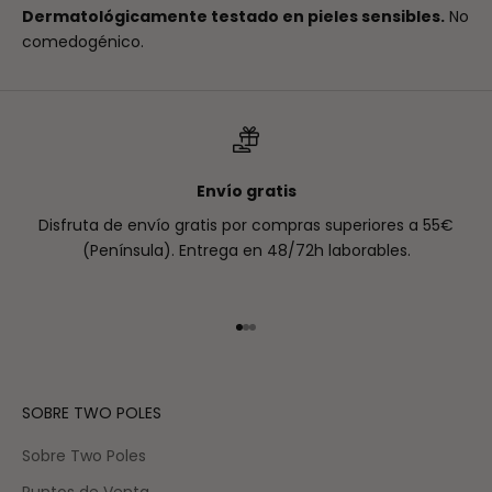
Dermatológicamente testado en pieles sensibles.
No
comedogénico.
Envío gratis
Disfruta de envío gratis por compras superiores a 55€
(Península). Entrega en 48/72h laborables.
Ir al artículo 1
Ir al artículo 2
Ir al artículo 3
SOBRE TWO POLES
Sobre Two Poles