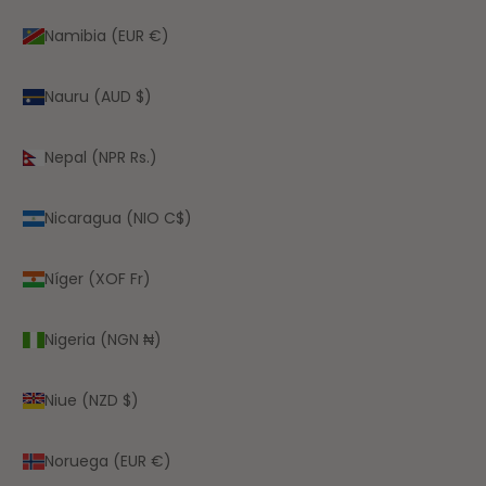
Namibia (EUR €)
Nauru (AUD $)
Nepal (NPR Rs.)
Nicaragua (NIO C$)
Níger (XOF Fr)
Nigeria (NGN ₦)
Niue (NZD $)
Noruega (EUR €)