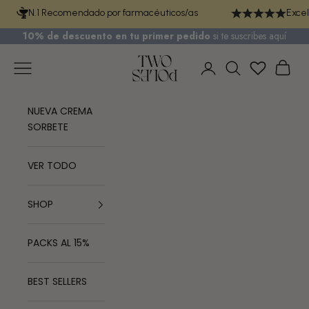
Ir al contenido
N.1 Recomendado por farmacéuticos/as
Excel
10% de descuento en tu primer pedido
si te
suscribes aquí
TWO POLES COSMETICS
Menú
Cest
Iniciar sesión
Buscar
NUEVA CREMA
SORBETE
VER TODO
SHOP
PACKS AL 15%
BEST SELLERS