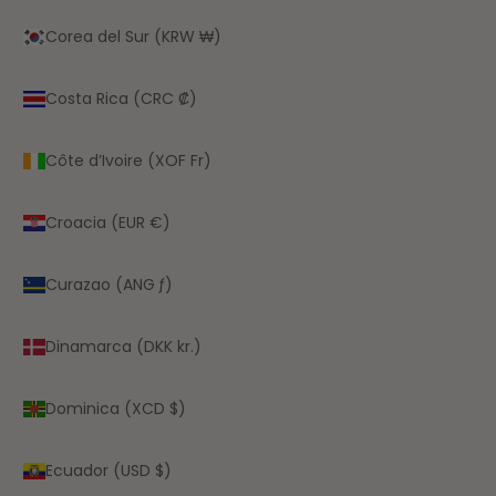
Corea del Sur (KRW ₩)
Costa Rica (CRC ₡)
Côte d’Ivoire (XOF Fr)
Croacia (EUR €)
Curazao (ANG ƒ)
Dinamarca (DKK kr.)
Dominica (XCD $)
Ecuador (USD $)