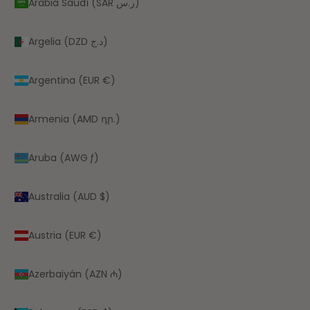
Arabia Saudí (SAR ر.س)
Argelia (DZD د.ج)
Argentina (EUR €)
Armenia (AMD դր.)
Aruba (AWG ƒ)
Australia (AUD $)
Austria (EUR €)
Azerbaiyán (AZN ₼)