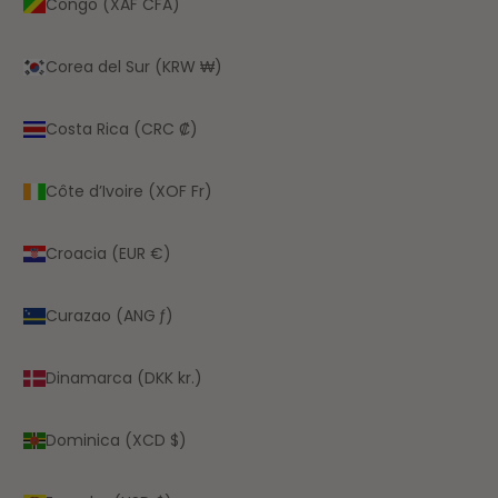
Congo (XAF CFA)
Corea del Sur (KRW ₩)
Costa Rica (CRC ₡)
Côte d’Ivoire (XOF Fr)
Croacia (EUR €)
Curazao (ANG ƒ)
Dinamarca (DKK kr.)
Dominica (XCD $)