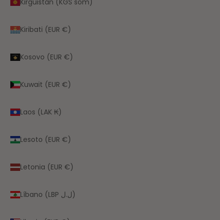
Kirguistán (KGS som)
Kiribati (EUR €)
Kosovo (EUR €)
Kuwait (EUR €)
Laos (LAK ₭)
Lesoto (EUR €)
Letonia (EUR €)
Líbano (LBP ل.ل)