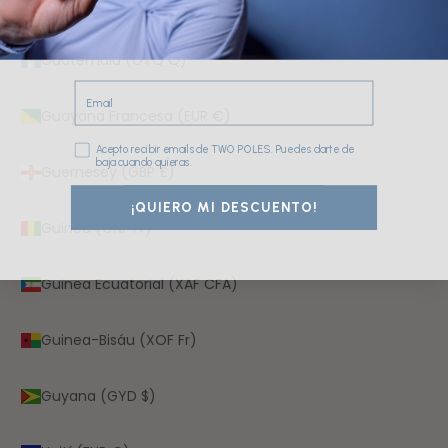
Guadalupe (EUR €)
Guatemala (GTQ Q)
Email
Guayana Francesa (EUR €)
Consentimiento
Acepto recibir emails de TWO POLES. Puedes darte de
baja cuando quieras.
Guernesey (GBP £)
¡QUIERO MI DESCUENTO!
Guinea (GNF Fr)
Guinea Ecuatorial (XAF CFA)
Guinea-Bisáu (XOF Fr)
Guyana (GYD $)