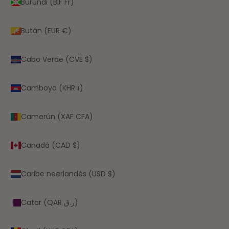
Burundi (BIF Fr)
Bután (EUR €)
Cabo Verde (CVE $)
Camboya (KHR ៛)
Camerún (XAF CFA)
Canadá (CAD $)
Caribe neerlandés (USD $)
Catar (QAR ر.ق)