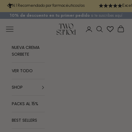
Ir al contenido
N.1 Recomendado por farmacéuticos/as
Excel
10% de descuento en tu primer pedido
si te
suscribes aquí
TWO POLES COSMETICS
Menú
Cest
Iniciar sesión
Buscar
NUEVA CREMA
SORBETE
VER TODO
SHOP
PACKS AL 15%
BEST SELLERS