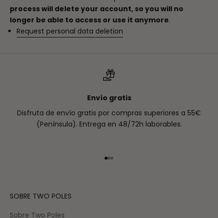
process will delete your account, so you will no
longer be able to access or use it anymore
.
Request personal data deletion
Envío gratis
Disfruta de envío gratis por compras superiores a 55€
(Península). Entrega en 48/72h laborables.
Ir al artículo 1
Ir al artículo 2
Ir al artículo 3
SOBRE TWO POLES
Sobre Two Poles