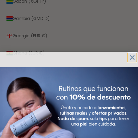
Gabón (XOF Fr)
Gambia (GMD D)
Georgia (EUR €)
Ghana (EUR €)
Gibraltar (GBP £)
Granada (XCD $)
Grecia (EUR €)
Groenlandia (DKK kr.)