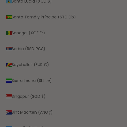
Santa Lucía (XCD $)
Santo Tomé y Príncipe (STD Db)
Senegal (XOF Fr)
Serbia (RSD РСД)
Seychelles (EUR €)
Sierra Leona (SLL Le)
Singapur (SGD $)
Sint Maarten (ANG ƒ)