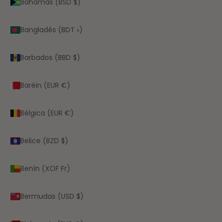
Bahamas (BSD $)
Bangladés (BDT ৳)
Barbados (BBD $)
Baréin (EUR €)
Bélgica (EUR €)
Belice (BZD $)
Benín (XOF Fr)
Bermudas (USD $)