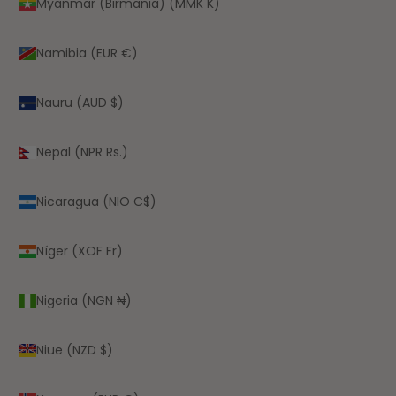
Myanmar (Birmania) (MMK K)
Namibia (EUR €)
Nauru (AUD $)
Nepal (NPR Rs.)
Nicaragua (NIO C$)
Níger (XOF Fr)
Nigeria (NGN ₦)
Niue (NZD $)