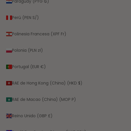
Paraguay (PYG ₲)
Perú (PEN S/)
Polinesia Francesa (XPF Fr)
Polonia (PLN zł)
Portugal (EUR €)
RAE de Hong Kong (China) (HKD $)
RAE de Macao (China) (MOP P)
Reino Unido (GBP £)