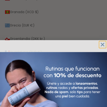
Granada (XCD $)
Grecia (EUR €)
Groenlandia (DKK kr.)
Guadalupe (EUR €)
Guatemala (GTQ Q)
Guayana Francesa (EUR €)
Guernesey (GBP £)
Guinea (GNF Fr)