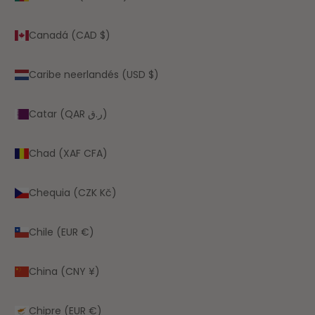
Canadá (CAD $)
Caribe neerlandés (USD $)
Catar (QAR ر.ق)
Chad (XAF CFA)
Chequia (CZK Kč)
Chile (EUR €)
China (CNY ¥)
Chipre (EUR €)