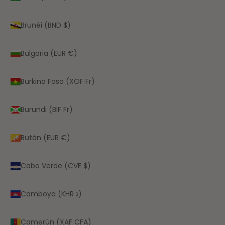
Brunéi (BND $)
Bulgaria (EUR €)
Burkina Faso (XOF Fr)
Burundi (BIF Fr)
Bután (EUR €)
Cabo Verde (CVE $)
Camboya (KHR ៛)
Camerún (XAF CFA)