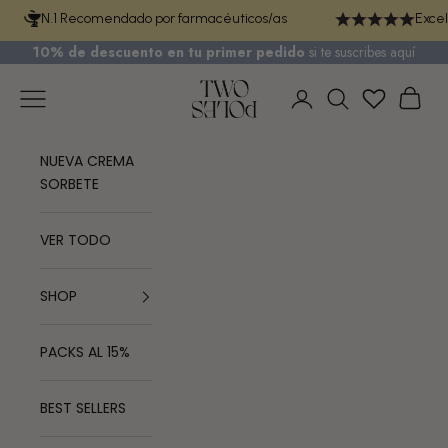
Ir al contenido
N.1 Recomendado por farmacéuticos/as
Excel
10% de descuento en tu primer pedido
si te
suscribes aquí
TWO POLES COSMETICS
Menú
Cest
Iniciar sesión
Buscar
NUEVA CREMA
SORBETE
VER TODO
SHOP
PACKS AL 15%
BEST SELLERS