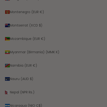
Montenegro (EUR €)
Montserrat (XCD $)
Mozambique (EUR €)
Myanmar (Birmania) (MMK K)
Namibia (EUR €)
Nauru (AUD $)
Nepal (NPR Rs.)
Nicaragua (NIO C$)