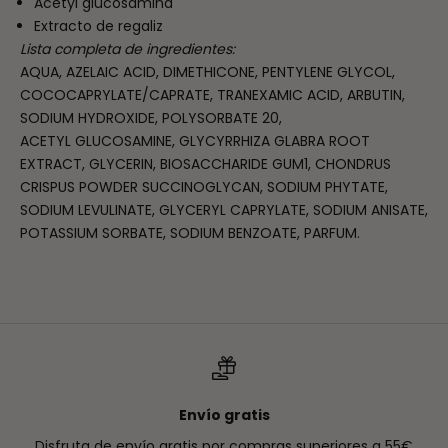
Acetyl glucosamina
Extracto de regaliz
Lista completa de ingredientes:
AQUA, AZELAIC ACID, DIMETHICONE, PENTYLENE GLYCOL,
COCOCAPRYLATE/CAPRATE,
TRANEXAMIC ACID, ARBUTIN,
SODIUM HYDROXIDE, POLYSORBATE 20,
ACETYL
GLUCOSAMINE, GLYCYRRHIZA GLABRA ROOT
EXTRACT, GLYCERIN, BIOSACCHARIDE
GUM1, CHONDRUS
CRISPUS POWDER SUCCINOGLYCAN, SODIUM PHYTATE,
SODIUM
LEVULINATE, GLYCERYL CAPRYLATE, SODIUM ANISATE,
POTASSIUM SORBATE, SODIUM
BENZOATE, PARFUM.
Envío gratis
Disfruta de envío gratis por compras superiores a 55€