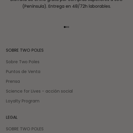
(Península). Entrega en 48/72h laborables.
Ir al artículo 1
Ir al artículo 2
Ir al artículo 3
SOBRE TWO POLES
Sobre Two Poles
Puntos de Venta
Prensa
Science for Lives - acción social
Loyalty Program
LEGAL
SOBRE TWO POLES