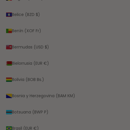
Belice (BZD $)
Benín (XOF Fr)
Bermudas (USD $)
Bielorrusia (EUR €)
Bolivia (BOB Bs.)
Bosnia y Herzegovina (BAM КМ)
Botsuana (BWP P)
Brasil (EUR €)