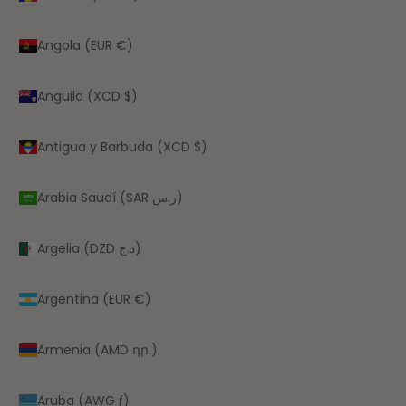
Angola (EUR €)
Anguila (XCD $)
Antigua y Barbuda (XCD $)
Arabia Saudí (SAR ر.س)
Argelia (DZD د.ج)
Argentina (EUR €)
Armenia (AMD դր.)
Aruba (AWG ƒ)