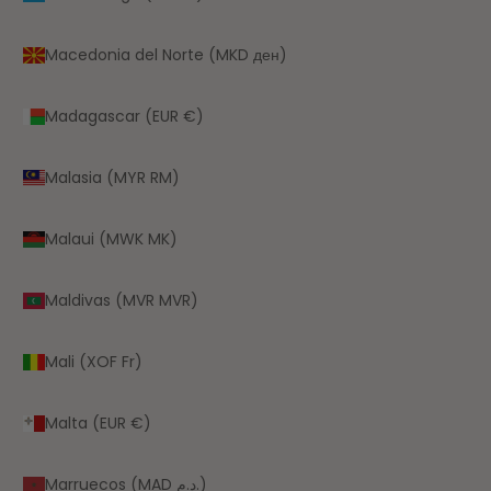
Macedonia del Norte (MKD ден)
Madagascar (EUR €)
Malasia (MYR RM)
Malaui (MWK MK)
Maldivas (MVR MVR)
Mali (XOF Fr)
Malta (EUR €)
Marruecos (MAD د.م.)