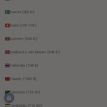
Suecia (SEK kr)
Suiza (CHF CHF)
Surinam (EUR €)
Svalbard y Jan Mayen (EUR €)
Tailandia (THB ฿)
Taiwán (TWD $)
Tanzania (TZS Sh)
Tayikistán (TJS ЅМ)