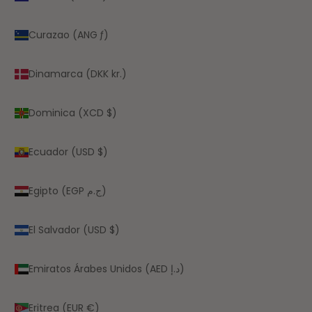
Curazao (ANG ƒ)
Dinamarca (DKK kr.)
Dominica (XCD $)
Ecuador (USD $)
Egipto (EGP ج.م)
El Salvador (USD $)
Emiratos Árabes Unidos (AED د.إ)
Eritrea (EUR €)