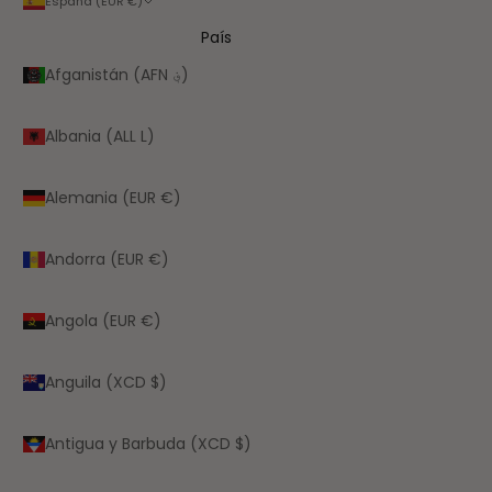
España (EUR €)
País
Afganistán (AFN ؋)
Albania (ALL L)
Alemania (EUR €)
Andorra (EUR €)
Angola (EUR €)
Anguila (XCD $)
Antigua y Barbuda (XCD $)