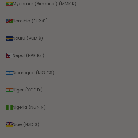
Myanmar (Birmania) (MMK K)
Namibia (EUR €)
Nauru (AUD $)
Nepal (NPR Rs.)
Nicaragua (NIO C$)
Níger (XOF Fr)
Nigeria (NGN ₦)
Niue (NZD $)