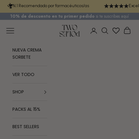
Ir al contenido
N.1 Recomendado por farmacéuticos/as
Excel
10% de descuento en tu primer pedido
si te
suscribes aquí
TWO POLES COSMETICS
Menú
Cest
Iniciar sesión
Buscar
NUEVA CREMA
SORBETE
VER TODO
SHOP
PACKS AL 15%
BEST SELLERS