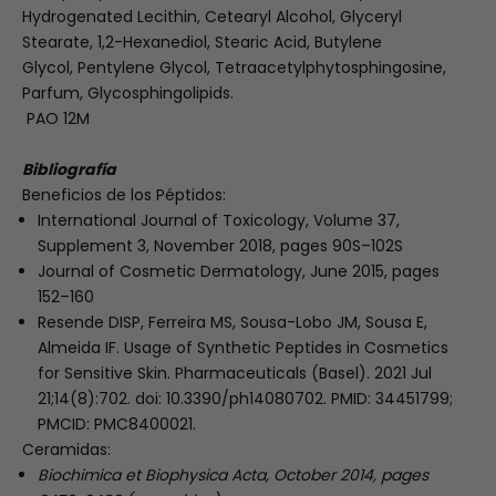
Hydrogenated Lecithin, Cetearyl Alcohol, Glyceryl
Stearate, 1,2-Hexanediol, Stearic Acid, Butylene
Glycol, Pentylene Glycol, Tetraacetylphytosphingosine,
Parfum, Glycosphingolipids.
PAO 12M
Bibliografía
Beneficios de los Péptidos:
International Journal of Toxicology, Volume 37,
Supplement 3, November 2018, pages 90S–102S
Journal of Cosmetic Dermatology, June 2015, pages
152–160
Resende DISP, Ferreira MS, Sousa-Lobo JM, Sousa E,
Almeida IF. Usage of Synthetic Peptides in Cosmetics
for Sensitive Skin. Pharmaceuticals (Basel). 2021 Jul
21;14(8):702. doi: 10.3390/ph14080702. PMID: 34451799;
PMCID: PMC8400021.
Ceramidas:
Biochimica et Biophysica Acta, October 2014, pages