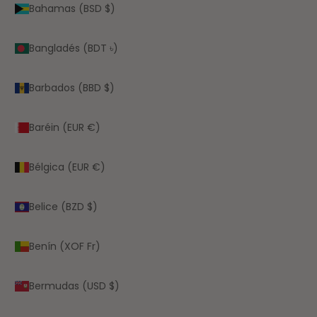
Bahamas (BSD $)
Bangladés (BDT ৳)
Barbados (BBD $)
Baréin (EUR €)
Bélgica (EUR €)
Belice (BZD $)
Benín (XOF Fr)
Bermudas (USD $)