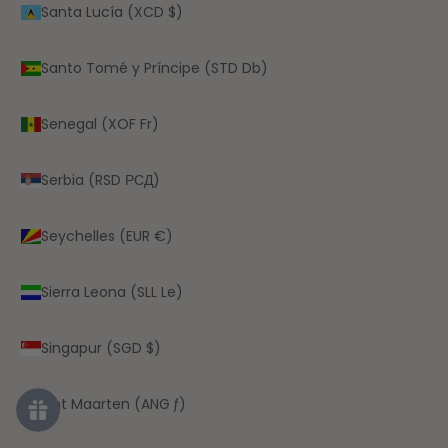
Santa Lucía (XCD $)
Santo Tomé y Príncipe (STD Db)
Senegal (XOF Fr)
Serbia (RSD РСД)
Seychelles (EUR €)
Sierra Leona (SLL Le)
Singapur (SGD $)
Sint Maarten (ANG ƒ)