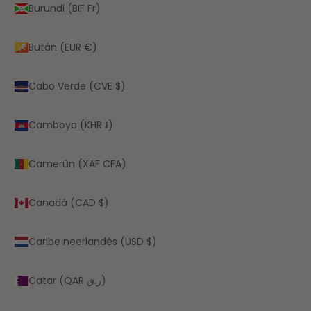
Burundi (BIF Fr)
Bután (EUR €)
Cabo Verde (CVE $)
Camboya (KHR ៛)
Camerún (XAF CFA)
Canadá (CAD $)
Caribe neerlandés (USD $)
Catar (QAR ر.ق)