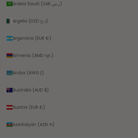
Arabia Saudí (SAR ر.س)
Argelia (DZD د.ج)
Argentina (EUR €)
Armenia (AMD դր.)
Aruba (AWG ƒ)
Australia (AUD $)
Austria (EUR €)
Azerbaiyán (AZN ₼)