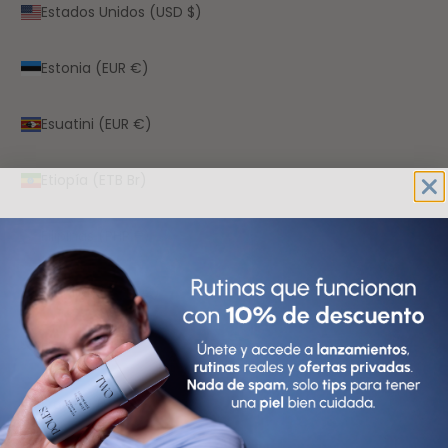
Estados Unidos (USD $)
Estonia (EUR €)
Esuatini (EUR €)
Etiopía (ETB Br)
Filipinas (PHP ₱)
Finlandia (EUR €)
Fiyi (FJD $)
Francia (EUR €)