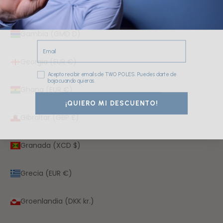
Gabón (XOF Fr)
Gambia (GMD D)
Email
Georgia (EUR €)
Consentimiento
Acepto recibir emails de TWO POLES. Puedes darte de
baja cuando quieras.
Ghana (EUR €)
¡QUIERO MI DESCUENTO!
Gibraltar (GBP £)
Granada (XCD $)
Grecia (EUR €)
Groenlandia (DKK kr.)