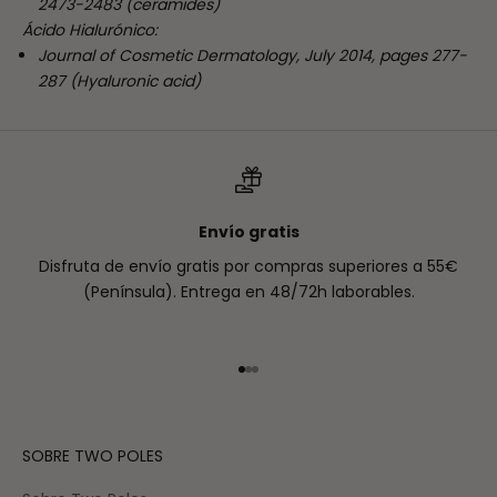
2473-2483 (ceramides)
Ácido Hialurónico:
Journal of Cosmetic Dermatology, July 2014, pages 277-
287 (Hyaluronic acid)
Envío gratis
Disfruta de envío gratis por compras superiores a 55€
(Península). Entrega en 48/72h laborables.
Ir al artículo 1
Ir al artículo 2
Ir al artículo 3
SOBRE TWO POLES