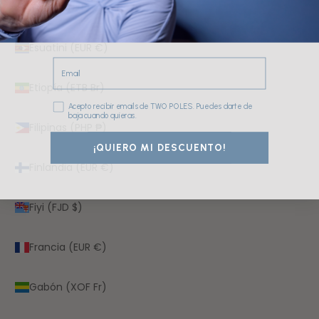
Estonia (EUR €)
Esuatini (EUR €)
Email
Etiopía (ETB Br)
Consentimiento
Acepto recibir emails de TWO POLES. Puedes darte de
baja cuando quieras.
Filipinas (PHP ₱)
¡QUIERO MI DESCUENTO!
Finlandia (EUR €)
Fiyi (FJD $)
Francia (EUR €)
Gabón (XOF Fr)