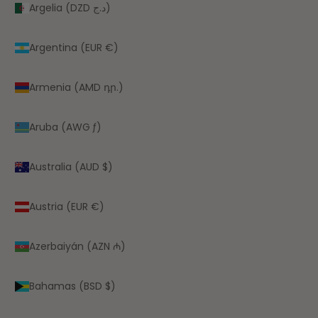
Argelia (DZD د.ج)
Argentina (EUR €)
Armenia (AMD դր.)
Aruba (AWG ƒ)
Australia (AUD $)
Austria (EUR €)
Azerbaiyán (AZN ₼)
Bahamas (BSD $)