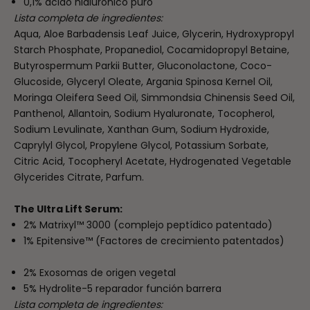
0,1% ácido hialurónico puro
Lista completa de ingredientes:
Aqua, Aloe Barbadensis Leaf Juice, Glycerin, Hydroxypropyl
Starch Phosphate, Propanediol, Cocamidopropyl Betaine,
Butyrospermum Parkii Butter, Gluconolactone, Coco-
Glucoside, Glyceryl Oleate, Argania Spinosa Kernel Oil,
Moringa Oleifera Seed Oil, Simmondsia Chinensis Seed Oil,
Panthenol, Allantoin, Sodium Hyaluronate, Tocopherol,
Sodium Levulinate, Xanthan Gum, Sodium Hydroxide,
Caprylyl Glycol, Propylene Glycol, Potassium Sorbate,
Citric Acid, Tocopheryl Acetate, Hydrogenated Vegetable
Glycerides Citrate, Parfum.
The Ultra Lift Serum:
2% Matrixyl™ 3000 (complejo peptídico patentado)
1% Epitensive™ (Factores de crecimiento patentados)
2% Exosomas de origen vegetal
5% Hydrolite-5 reparador función barrera
Lista completa de ingredientes: