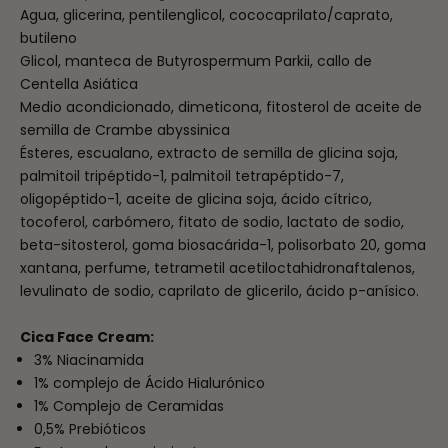
Agua, glicerina, pentilenglicol, cococaprilato/caprato,
butileno
Glicol, manteca de Butyrospermum Parkii, callo de
Centella Asiática
Medio acondicionado, dimeticona, fitosterol de aceite de
semilla de Crambe abyssinica
Ésteres, escualano, extracto de semilla de glicina soja,
palmitoil tripéptido-1, palmitoil tetrapéptido-7,
oligopéptido-1, aceite de glicina soja, ácido cítrico,
tocoferol, carbómero, fitato de sodio, lactato de sodio,
beta-sitosterol, goma biosacárida-1, polisorbato 20, goma
xantana, perfume, tetrametil acetiloctahidronaftalenos,
levulinato de sodio, caprilato de glicerilo, ácido p-anísico.
Cica Face Cream:
3% Niacinamida
1% complejo de Ácido Hialurónico
1% Complejo de Ceramidas
0,5% Prebióticos