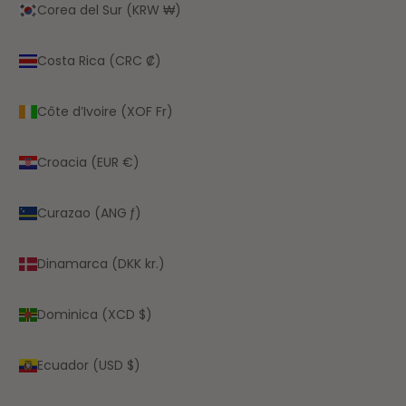
Corea del Sur (KRW ₩)
Costa Rica (CRC ₡)
Côte d’Ivoire (XOF Fr)
Croacia (EUR €)
Curazao (ANG ƒ)
Dinamarca (DKK kr.)
Dominica (XCD $)
Ecuador (USD $)