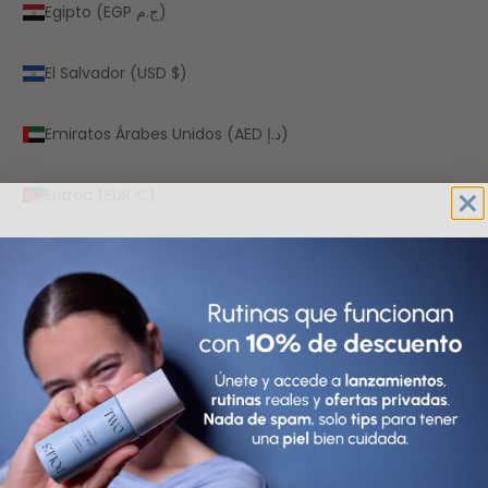
Egipto (EGP ج.م)
El Salvador (USD $)
Emiratos Árabes Unidos (AED د.إ)
Eritrea (EUR €)
Eslovaquia (EUR €)
Eslovenia (EUR €)
España (EUR €)
Estados Unidos (USD $)