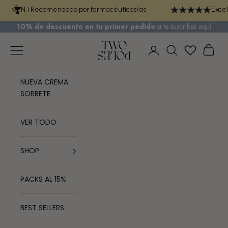
Ir al contenido
N.1 Recomendado por farmacéuticos/as
Excel
10% de descuento en tu primer pedido
si te
suscribes aquí
TWO POLES COSMETICS
Menú
Cest
Iniciar sesión
Buscar
NUEVA CREMA
SORBETE
VER TODO
SHOP
PACKS AL 15%
BEST SELLERS