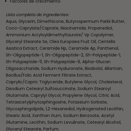
Factores de crecimiento
Lista completa de ingredientes:
Aqua, Glycerin, Dimethicone, Butyrospermum Parkii Butter,
Coco-Caprylate/Caprate, Niacinamide, Propanediol,
Ammonium Acryloyldimethyltaurate/ Vp Copolymer,
Glyceryl Stearate Se, Olea Europaea Fruit Oil, Centella
Asiatica Extract, Ceramide Np, Ceramide Ap, Panthenol,
Sh-Oligopeptide-1, Sh-Oligopeptide-2, Sh-Polypeptide-1,
Sh-Polypeptide-11, Sh-Polypeptide-9, Alpha-Glucan
Oligosaccharide, Sodium Hyaluronate, Bisabolol, Allantoin,
Bacillus/Folic Acid Ferment Filtrate Extract,
Caprylic/Capric Triglyceride, Butylene Glycol, Cholesterol,
Disodium Cetearyl Sulfosuccinate, Sodium Stearoyl
Glutamate, Caprylyl Glycol, Propylene Glycol, Citric Acid,
Tetraacetylphytosphingosine, Potassium Sorbate,
Glycosphingolipids, 1,2-Hexanediol, Hydrogenated Lecithin,
Stearic Acid, Xanthan Gum, Sodium Benzoate, Acetyl
Glutamine, Lecithin, Sodium Levulinate, Cetearyl Alcohol,
Glyceryl Stearate, Parfum.