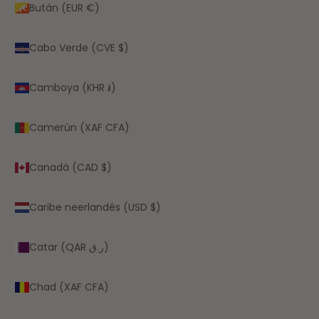
Bután (EUR €)
Cabo Verde (CVE $)
Camboya (KHR ៛)
Camerún (XAF CFA)
Canadá (CAD $)
Caribe neerlandés (USD $)
Catar (QAR ر.ق)
Chad (XAF CFA)