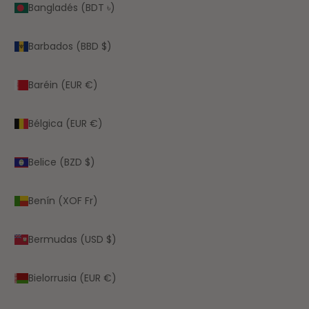
Bangladés (BDT ৳)
Barbados (BBD $)
Baréin (EUR €)
Bélgica (EUR €)
Belice (BZD $)
Benín (XOF Fr)
Bermudas (USD $)
Bielorrusia (EUR €)