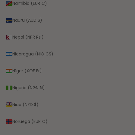
Namibia (EUR €)
Nauru (AUD $)
Nepal (NPR Rs.)
Nicaragua (NIO C$)
Níger (XOF Fr)
Nigeria (NGN ₦)
Niue (NZD $)
Noruega (EUR €)