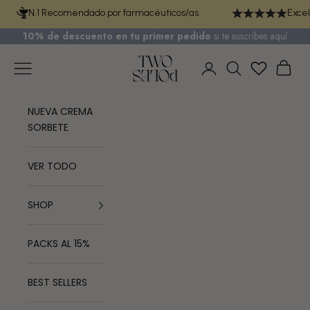
Ir al contenido
N.1 Recomendado por farmacéuticos/as
Excel
10% de descuento en tu primer pedido
si te
suscribes aquí
TWO POLES COSMETICS
Menú
Cest
Iniciar sesión
Buscar
NUEVA CREMA
SORBETE
VER TODO
SHOP
PACKS AL 15%
BEST SELLERS