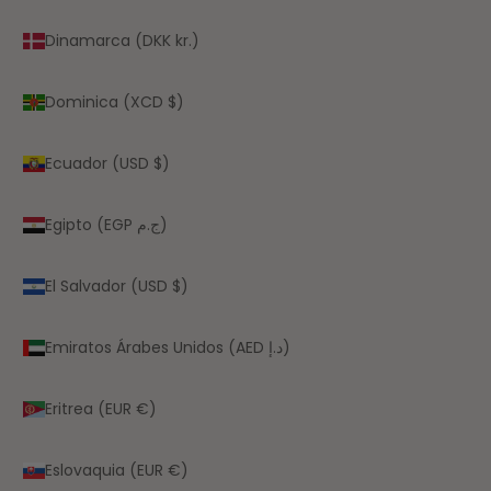
Dinamarca (DKK kr.)
Dominica (XCD $)
Ecuador (USD $)
Egipto (EGP ج.م)
El Salvador (USD $)
Emiratos Árabes Unidos (AED د.إ)
Eritrea (EUR €)
Eslovaquia (EUR €)