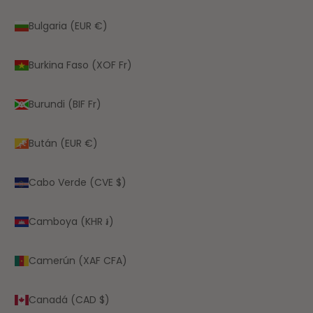
Bulgaria (EUR €)
Burkina Faso (XOF Fr)
Burundi (BIF Fr)
Bután (EUR €)
Cabo Verde (CVE $)
Camboya (KHR ៛)
Camerún (XAF CFA)
Canadá (CAD $)