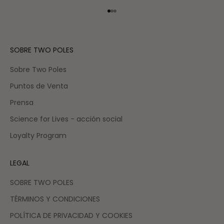
Ir al artículo 1
Ir al artículo 2
Ir al artículo 3
SOBRE TWO POLES
Sobre Two Poles
Puntos de Venta
Prensa
Science for Lives - acción social
Loyalty Program
LEGAL
SOBRE TWO POLES
TÉRMINOS Y CONDICIONES
POLÍTICA DE PRIVACIDAD Y COOKIES