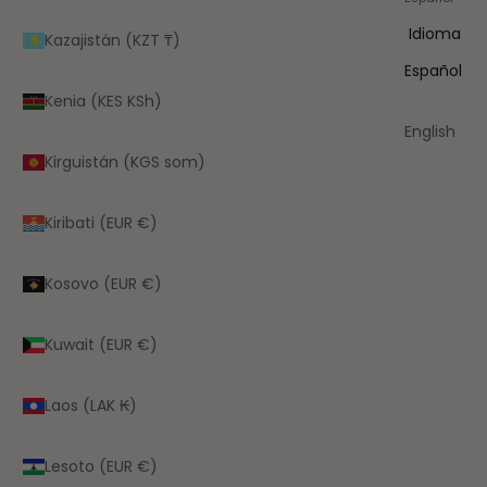
Idioma
Kazajistán (KZT ₸)
Español
Kenia (KES KSh)
English
Kirguistán (KGS som)
Kiribati (EUR €)
Kosovo (EUR €)
Kuwait (EUR €)
Laos (LAK ₭)
Lesoto (EUR €)