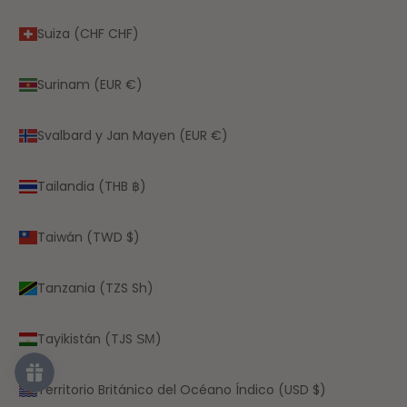
Suiza (CHF CHF)
Surinam (EUR €)
Svalbard y Jan Mayen (EUR €)
Tailandia (THB ฿)
Taiwán (TWD $)
Tanzania (TZS Sh)
Tayikistán (TJS ЅМ)
Territorio Británico del Océano Índico (USD $)