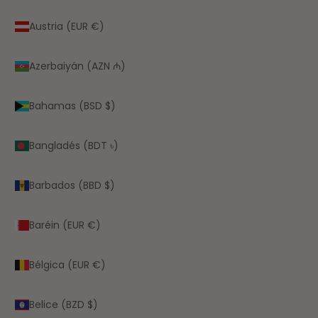
Austria (EUR €)
Azerbaiyán (AZN ₼)
Bahamas (BSD $)
Bangladés (BDT ৳)
Barbados (BBD $)
Baréin (EUR €)
Bélgica (EUR €)
Belice (BZD $)