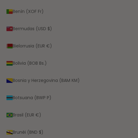
Benín (XOF Fr)
Bermudas (USD $)
Bielorrusia (EUR €)
Bolivia (BOB Bs.)
Bosnia y Herzegovina (BAM КМ)
Botsuana (BWP P)
Brasil (EUR €)
Brunéi (BND $)