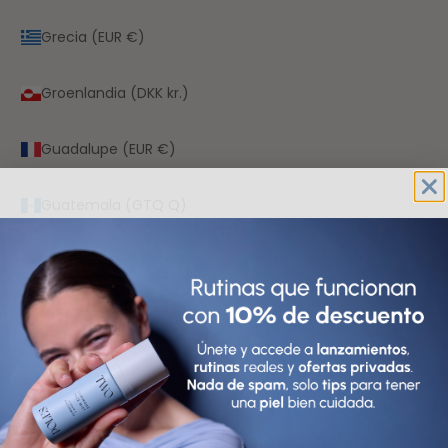
Grecia (EUR €)
Groenlandia (DKK kr.)
Guadalupe (EUR €)
Guatemala (GTQ Q)
Guayana Francesa (EUR €)
Guernesey (GBP £)
Guinea (GNF Fr)
Guinea Ecuatorial (XAF CFA)