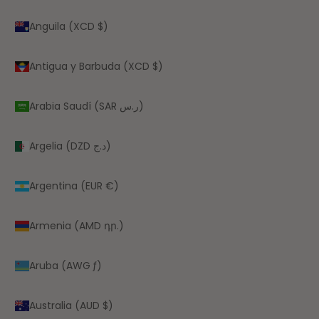
Anguila (XCD $)
Antigua y Barbuda (XCD $)
Arabia Saudí (SAR ر.س)
Argelia (DZD د.ج)
Argentina (EUR €)
Armenia (AMD դր.)
Aruba (AWG ƒ)
Australia (AUD $)