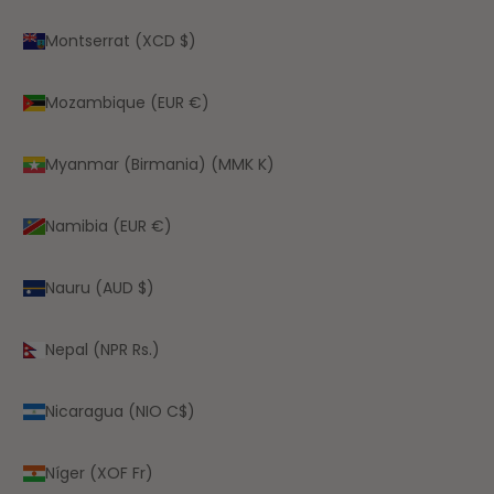
Montserrat (XCD $)
Mozambique (EUR €)
Myanmar (Birmania) (MMK K)
Namibia (EUR €)
Nauru (AUD $)
Nepal (NPR Rs.)
Nicaragua (NIO C$)
Níger (XOF Fr)