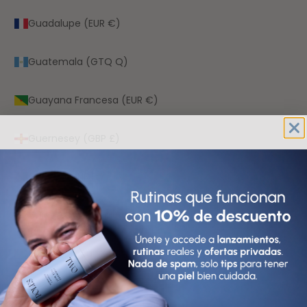
Guadalupe (EUR €)
Guatemala (GTQ Q)
Guayana Francesa (EUR €)
Guernesey (GBP £)
Guinea (GNF Fr)
Guinea Ecuatorial (XAF CFA)
Guinea-Bisáu (XOF Fr)
Guyana (GYD $)