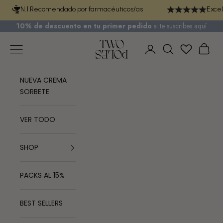
Ir al contenido
N.1 Recomendado por farmacéuticos/as
Excel
10% de descuento en tu primer pedido
si te
suscribes aquí
TWO POLES COSMETICS
Menú
Cest
Iniciar sesión
Buscar
NUEVA CREMA
SORBETE
VER TODO
SHOP
PACKS AL 15%
BEST SELLERS