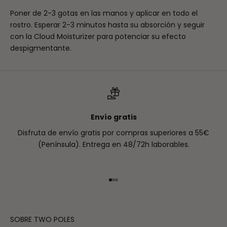
Poner de 2-3 gotas en las manos y aplicar en todo el
rostro. Esperar 2-3 minutos hasta su absorción y seguir
con la Cloud Moisturizer para potenciar su efecto
despigmentante.
Envío gratis
Disfruta de envío gratis por compras superiores a 55€
(Península). Entrega en 48/72h laborables.
Ir al artículo 1
Ir al artículo 2
Ir al artículo 3
SOBRE TWO POLES