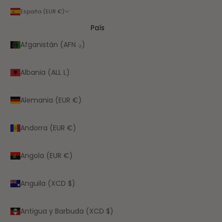
España (EUR €)
País
Afganistán (AFN ؋)
Albania (ALL L)
Alemania (EUR €)
Andorra (EUR €)
Angola (EUR €)
Anguila (XCD $)
Antigua y Barbuda (XCD $)