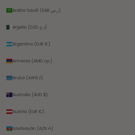
Arabia Saudí (SAR ر.س)
Argelia (DZD د.ج)
Argentina (EUR €)
Armenia (AMD դր.)
Aruba (AWG ƒ)
Australia (AUD $)
Austria (EUR €)
Azerbaiyán (AZN ₼)