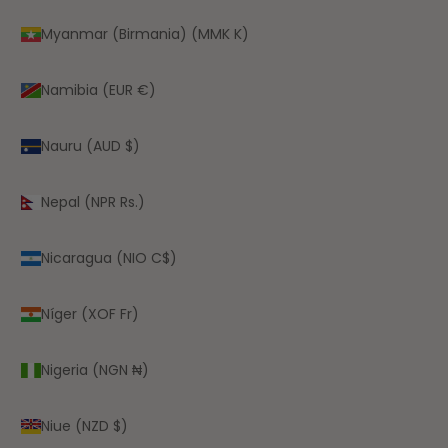
Myanmar (Birmania) (MMK K)
Namibia (EUR €)
Nauru (AUD $)
Nepal (NPR Rs.)
Nicaragua (NIO C$)
Níger (XOF Fr)
Nigeria (NGN ₦)
Niue (NZD $)