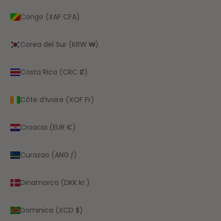
Congo (XAF CFA)
Corea del Sur (KRW ₩)
Costa Rica (CRC ₡)
Côte d’Ivoire (XOF Fr)
Croacia (EUR €)
Curazao (ANG ƒ)
Dinamarca (DKK kr.)
Dominica (XCD $)