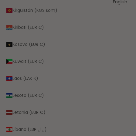
English
Kirguistán (KGS som)
Kiribati (EUR €)
Kosovo (EUR €)
Kuwait (EUR €)
Laos (LAK ₭)
Lesoto (EUR €)
Letonia (EUR €)
Líbano (LBP ل.ل)