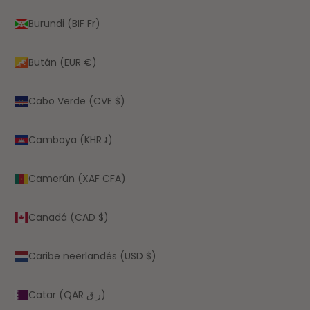
Burundi (BIF Fr)
Bután (EUR €)
Cabo Verde (CVE $)
Camboya (KHR ៛)
Camerún (XAF CFA)
Canadá (CAD $)
Caribe neerlandés (USD $)
Catar (QAR ر.ق)