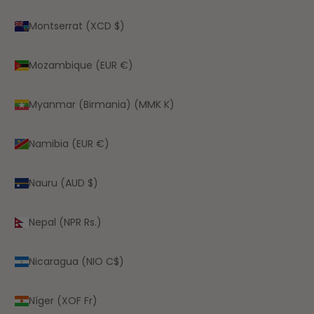
Montserrat (XCD $)
Mozambique (EUR €)
Myanmar (Birmania) (MMK K)
Namibia (EUR €)
Nauru (AUD $)
Nepal (NPR Rs.)
Nicaragua (NIO C$)
Níger (XOF Fr)