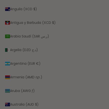
Anguila (XCD $)
Antigua y Barbuda (XCD $)
Arabia Saudí (SAR ر.س)
Argelia (DZD د.ج)
Argentina (EUR €)
Armenia (AMD դր.)
Aruba (AWG ƒ)
Australia (AUD $)