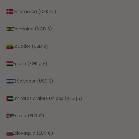
Dinamarca (DKK kr.)
Dominica (XCD $)
Ecuador (USD $)
Egipto (EGP ج.م)
El Salvador (USD $)
Emiratos Árabes Unidos (AED د.إ)
Eritrea (EUR €)
Eslovaquia (EUR €)