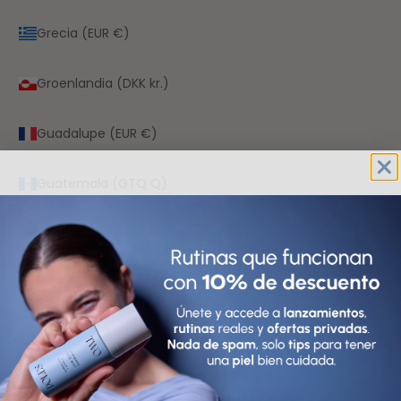
Grecia (EUR €)
Groenlandia (DKK kr.)
Guadalupe (EUR €)
Guatemala (GTQ Q)
Guayana Francesa (EUR €)
Guernesey (GBP £)
Guinea (GNF Fr)
Guinea Ecuatorial (XAF CFA)