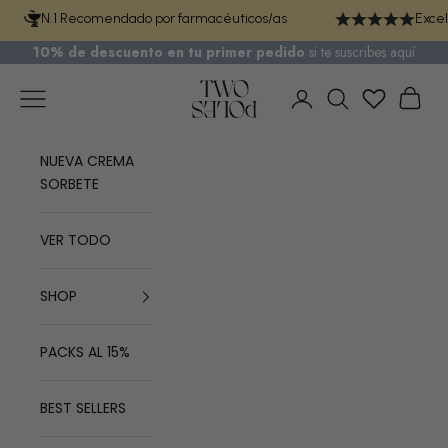
Ir al contenido
N.1 Recomendado por farmacéuticos/as
Excel
10% de descuento en tu primer pedido
si te
suscribes aquí
TWO POLES COSMETICS
Menú
Cest
Iniciar sesión
Buscar
NUEVA CREMA
SORBETE
VER TODO
SHOP
PACKS AL 15%
BEST SELLERS