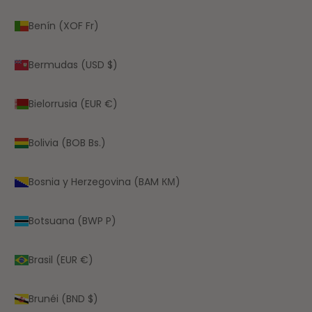
Benín (XOF Fr)
Bermudas (USD $)
Bielorrusia (EUR €)
Bolivia (BOB Bs.)
Bosnia y Herzegovina (BAM КМ)
Botsuana (BWP P)
Brasil (EUR €)
Brunéi (BND $)