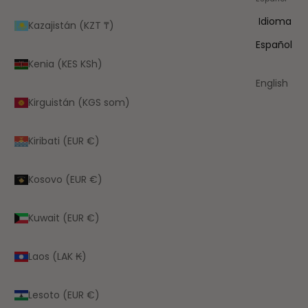
Idioma
Kazajistán (KZT ₸)
Español
Kenia (KES KSh)
English
Kirguistán (KGS som)
Kiribati (EUR €)
Kosovo (EUR €)
Kuwait (EUR €)
Laos (LAK ₭)
Lesoto (EUR €)