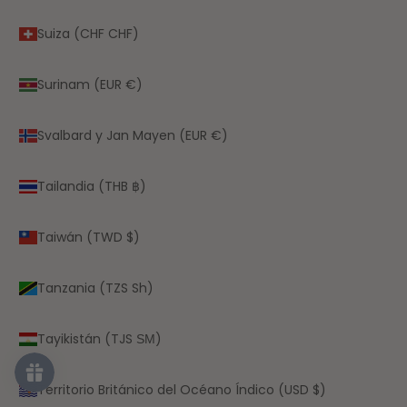
Suiza (CHF CHF)
Surinam (EUR €)
Svalbard y Jan Mayen (EUR €)
Tailandia (THB ฿)
Taiwán (TWD $)
Tanzania (TZS Sh)
Tayikistán (TJS ЅМ)
Territorio Británico del Océano Índico (USD $)