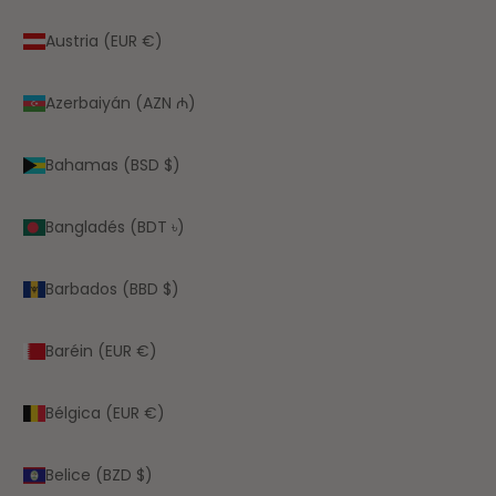
Austria (EUR €)
Azerbaiyán (AZN ₼)
Bahamas (BSD $)
Bangladés (BDT ৳)
Barbados (BBD $)
Baréin (EUR €)
Bélgica (EUR €)
Belice (BZD $)