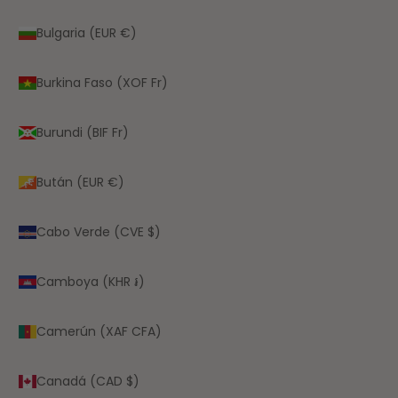
Bulgaria (EUR €)
Burkina Faso (XOF Fr)
Burundi (BIF Fr)
Bután (EUR €)
Cabo Verde (CVE $)
Camboya (KHR ៛)
Camerún (XAF CFA)
Canadá (CAD $)