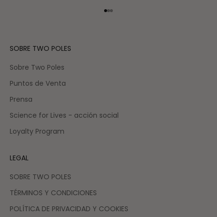
Ir al artículo 1
Ir al artículo 2
Ir al artículo 3
SOBRE TWO POLES
Sobre Two Poles
Puntos de Venta
Prensa
Science for Lives - acción social
Loyalty Program
LEGAL
SOBRE TWO POLES
TÉRMINOS Y CONDICIONES
POLÍTICA DE PRIVACIDAD Y COOKIES