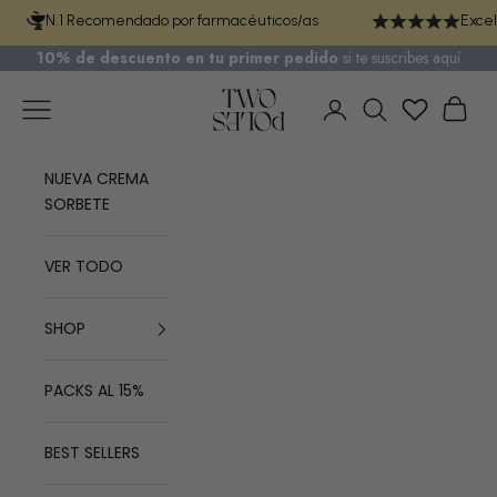
Ir al contenido
N.1 Recomendado por farmacéuticos/as
Excel
10% de descuento en tu primer pedido
si te
suscribes aquí
TWO POLES COSMETICS
Menú
Cest
Iniciar sesión
Buscar
NUEVA CREMA
SORBETE
VER TODO
SHOP
PACKS AL 15%
BEST SELLERS