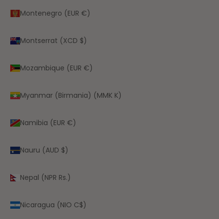
Montenegro (EUR €)
Montserrat (XCD $)
Mozambique (EUR €)
Myanmar (Birmania) (MMK K)
Namibia (EUR €)
Nauru (AUD $)
Nepal (NPR Rs.)
Nicaragua (NIO C$)