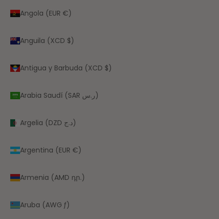
Angola (EUR €)
Anguila (XCD $)
Antigua y Barbuda (XCD $)
Arabia Saudí (SAR ر.س)
Argelia (DZD د.ج)
Argentina (EUR €)
Armenia (AMD դր.)
Aruba (AWG ƒ)