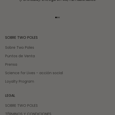
Ir al artículo 1
Ir al artículo 2
Ir al artículo 3
SOBRE TWO POLES
Sobre Two Poles
Puntos de Venta
Prensa
Science for Lives - acción social
Loyalty Program
LEGAL
SOBRE TWO POLES
TÉRMINOS Y CONDICIONES