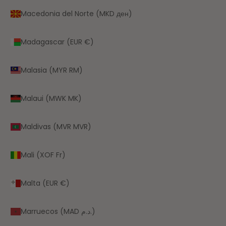
Macedonia del Norte (MKD ден)
Madagascar (EUR €)
Malasia (MYR RM)
Malaui (MWK MK)
Maldivas (MVR MVR)
Mali (XOF Fr)
Malta (EUR €)
Marruecos (MAD د.م.)