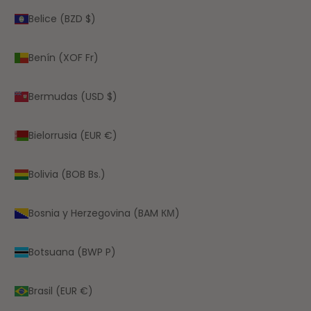
Belice (BZD $)
Benín (XOF Fr)
Bermudas (USD $)
Bielorrusia (EUR €)
Bolivia (BOB Bs.)
Bosnia y Herzegovina (BAM КМ)
Botsuana (BWP P)
Brasil (EUR €)