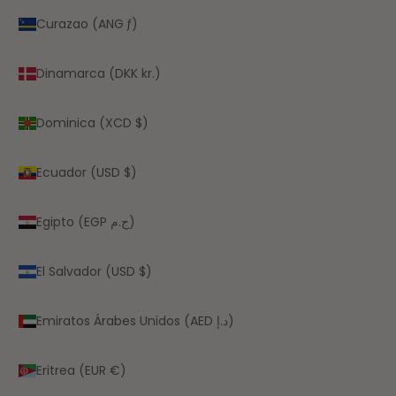
Curazao (ANG ƒ)
Dinamarca (DKK kr.)
Dominica (XCD $)
Ecuador (USD $)
Egipto (EGP ج.م)
El Salvador (USD $)
Emiratos Árabes Unidos (AED د.إ)
Eritrea (EUR €)