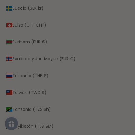
Suecia (SEK kr)
Suiza (CHF CHF)
Surinam (EUR €)
Svalbard y Jan Mayen (EUR €)
Tailandia (THB ฿)
Taiwán (TWD $)
Tanzania (TZS Sh)
Tayikistán (TJS ЅМ)