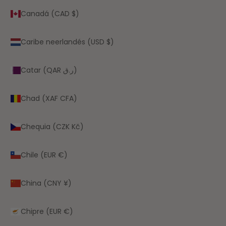
Canadá (CAD $)
Caribe neerlandés (USD $)
Catar (QAR ر.ق)
Chad (XAF CFA)
Chequia (CZK Kč)
Chile (EUR €)
China (CNY ¥)
Chipre (EUR €)