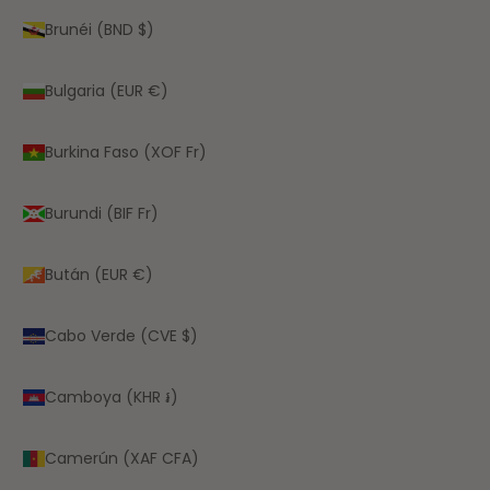
Brunéi (BND $)
Bulgaria (EUR €)
Burkina Faso (XOF Fr)
Burundi (BIF Fr)
Bután (EUR €)
Cabo Verde (CVE $)
Camboya (KHR ៛)
Camerún (XAF CFA)