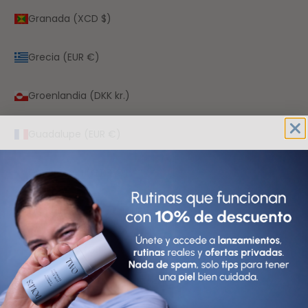
Granada (XCD $)
Grecia (EUR €)
Groenlandia (DKK kr.)
Guadalupe (EUR €)
Guatemala (GTQ Q)
Guayana Francesa (EUR €)
Guernesey (GBP £)
Guinea (GNF Fr)