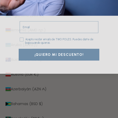
Argelia (DZD د.ج)
Argentina (EUR €)
Email
Armenia (AMD դր.)
Consentimiento
Acepto recibir emails de TWO POLES. Puedes darte de
baja cuando quieras.
Aruba (AWG ƒ)
¡QUIERO MI DESCUENTO!
Australia (AUD $)
Austria (EUR €)
Azerbaiyán (AZN ₼)
Bahamas (BSD $)