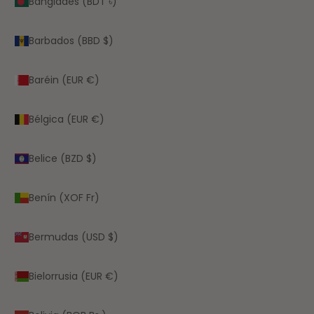
Bangladés (BDT ৳)
Barbados (BBD $)
Baréin (EUR €)
Bélgica (EUR €)
Belice (BZD $)
Benín (XOF Fr)
Bermudas (USD $)
Bielorrusia (EUR €)