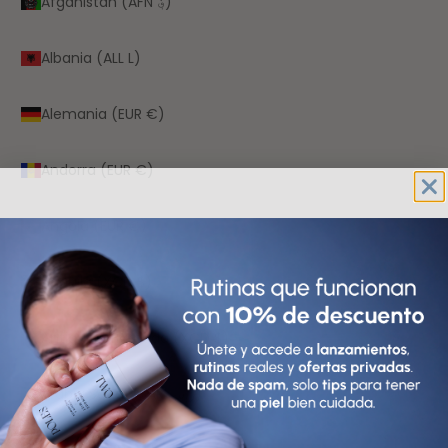
Afganistán (AFN ؋)
Albania (ALL L)
Alemania (EUR €)
Andorra (EUR €)
Angola (EUR €)
Anguila (XCD $)
Antigua y Barbuda (XCD $)
Arabia Saudí (SAR ر.س)