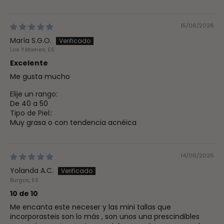
15/06/2026
María S.G.O.
Los Yébenes, ES
Excelente
Me gusta mucho
Elije un rango:
De 40 a 50
Tipo de Piel::
Muy grasa o con tendencia acnéica
14/06/2026
Yolanda A.C.
Burgos, ES
10 de 10
Me encanta este neceser y las mini tallas que
incorporasteis son lo más , son unos una prescindibles