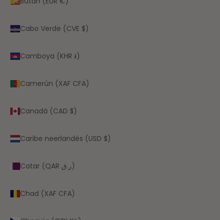
Bután (EUR €)
Cabo Verde (CVE $)
Camboya (KHR ៛)
Camerún (XAF CFA)
Canadá (CAD $)
Caribe neerlandés (USD $)
Catar (QAR ر.ق)
Chad (XAF CFA)