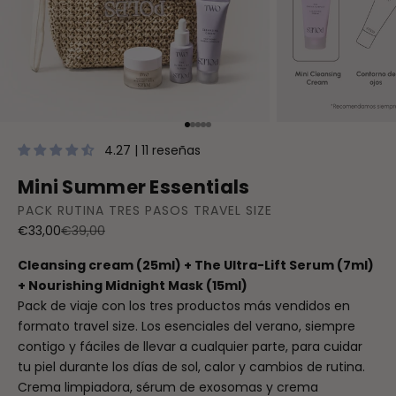
Ir al artículo 1
Ir al artículo 2
Ir al artículo 3
Ir al artículo 4
Ir al artículo 5
4.27 | 11 reseñas
Mini Summer Essentials
PACK RUTINA TRES PASOS TRAVEL SIZE
Precio de oferta
Precio normal
€33,00
€39,00
Cleansing cream (25ml) + The Ultra-Lift Serum (7ml)
+ Nourishing Midnight Mask (15ml)
Pack de viaje con los tres productos más vendidos en
formato travel size. Los esenciales del verano, siempre
contigo y fáciles de llevar a cualquier parte, para cuidar
tu piel durante los días de sol, calor y cambios de rutina.
Crema limpiadora, sérum de exosomas y crema