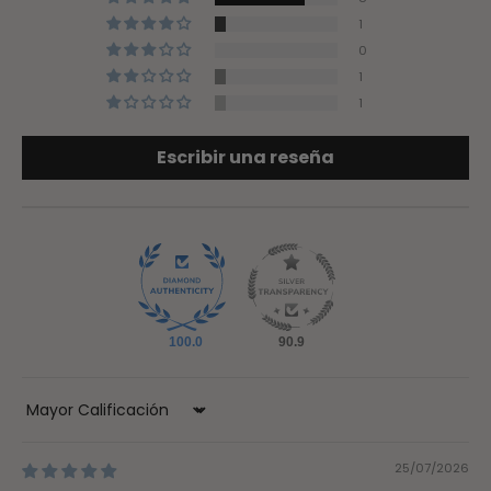
1
0
1
1
Escribir una reseña
100.0
90.9
Sort by
25/07/2026