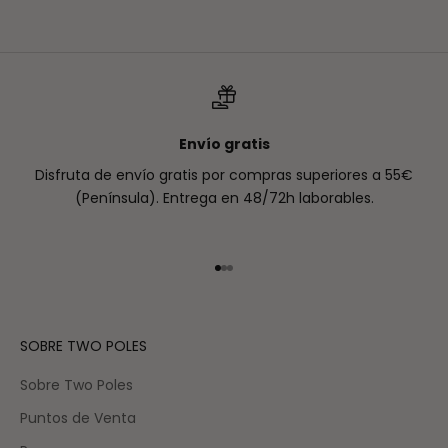
Envío gratis
Disfruta de envío gratis por compras superiores a 55€
(Península). Entrega en 48/72h laborables.
Ir al artículo 1
Ir al artículo 2
Ir al artículo 3
SOBRE TWO POLES
Sobre Two Poles
Puntos de Venta