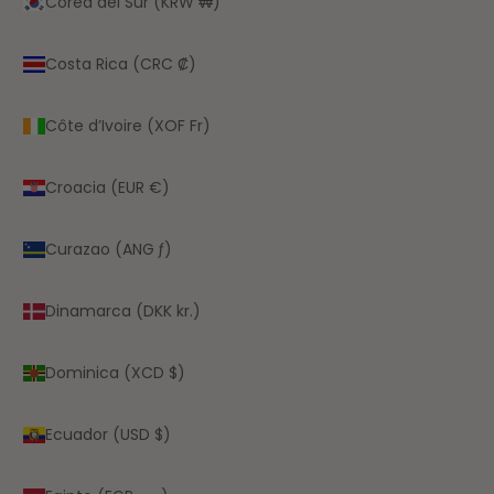
Corea del Sur (KRW ₩)
Costa Rica (CRC ₡)
Côte d’Ivoire (XOF Fr)
Croacia (EUR €)
Curazao (ANG ƒ)
Dinamarca (DKK kr.)
Dominica (XCD $)
Ecuador (USD $)