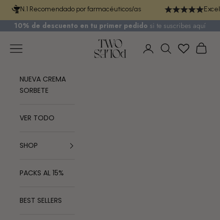
Ir al contenido
N.1 Recomendado por farmacéuticos/as
Excel
10% de descuento en tu primer pedido
si te
suscribes aquí
TWO POLES COSMETICS
Menú
Cest
Iniciar sesión
Buscar
NUEVA CREMA
SORBETE
VER TODO
SHOP
PACKS AL 15%
BEST SELLERS