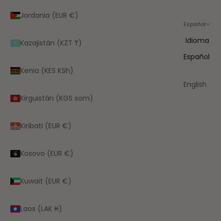
Jordania (EUR €)
Español
Idioma
Kazajistán (KZT ₸)
Español
Kenia (KES KSh)
English
Kirguistán (KGS som)
Kiribati (EUR €)
Kosovo (EUR €)
Kuwait (EUR €)
Laos (LAK ₭)