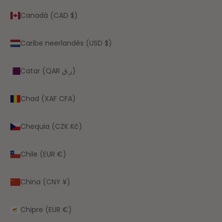
Canadá (CAD $)
Caribe neerlandés (USD $)
Catar (QAR ر.ق)
Chad (XAF CFA)
Chequia (CZK Kč)
Chile (EUR €)
China (CNY ¥)
Chipre (EUR €)