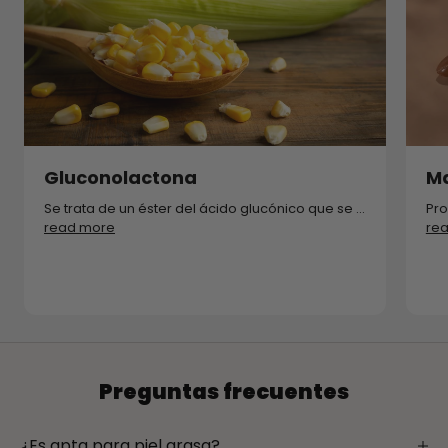
Gluconolactona
Ma
Se trata de un éster del ácido glucónico que se ...
Pro
read more
re
Preguntas frecuentes
¿Es apta para piel grasa?