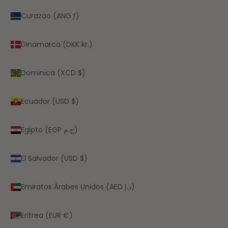
Curazao (ANG ƒ)
Dinamarca (DKK kr.)
Dominica (XCD $)
Ecuador (USD $)
Egipto (EGP ج.م)
El Salvador (USD $)
Emiratos Árabes Unidos (AED د.إ)
Eritrea (EUR €)