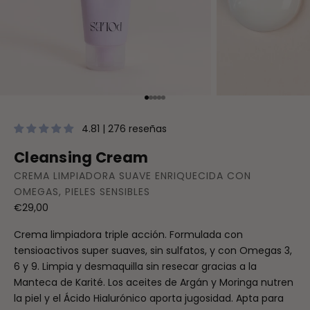
Ir al artículo 1
Ir al artículo 2
Ir al artículo 3
Ir al artículo 4
Ir al artículo 5
4.81 | 276 reseñas
Cleansing Cream
CREMA LIMPIADORA SUAVE ENRIQUECIDA CON
OMEGAS, PIELES SENSIBLES
Precio de oferta
€29,00
Crema limpiadora triple acción. Formulada con
tensioactivos super suaves, sin sulfatos, y con Omegas 3,
6 y 9. Limpia y desmaquilla sin resecar gracias a la
Manteca de Karité. Los aceites de Argán y Moringa nutren
la piel y el Ácido Hialurónico aporta jugosidad. Apta para