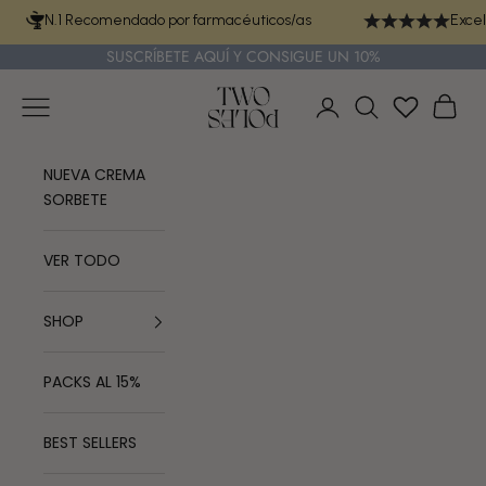
Ir al contenido
N.1 Recomendado por farmacéuticos/as
Excel
SUSCRÍBETE
AQUÍ
Y CONSIGUE UN 10%
TWO POLES COSMETICS
Menú
Cest
Iniciar sesión
Buscar
NUEVA CREMA
SORBETE
VER TODO
SHOP
PACKS AL 15%
BEST SELLERS