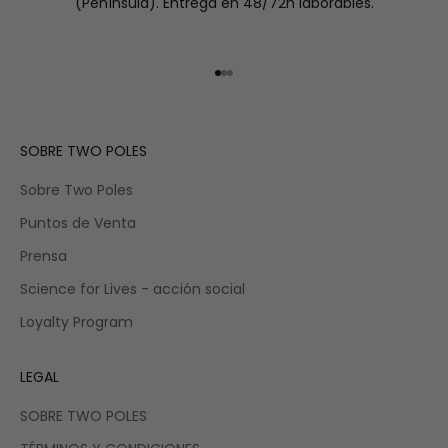
(Península). Entrega en 48/72h laborables.
Ir al artículo 1
Ir al artículo 2
Ir al artículo 3
SOBRE TWO POLES
Sobre Two Poles
Puntos de Venta
Prensa
Science for Lives - acción social
Loyalty Program
LEGAL
SOBRE TWO POLES