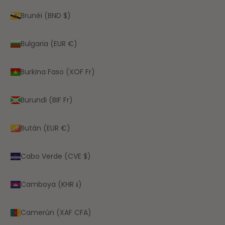
Brunéi (BND $)
Bulgaria (EUR €)
Burkina Faso (XOF Fr)
Burundi (BIF Fr)
Bután (EUR €)
Cabo Verde (CVE $)
Camboya (KHR ៛)
Camerún (XAF CFA)