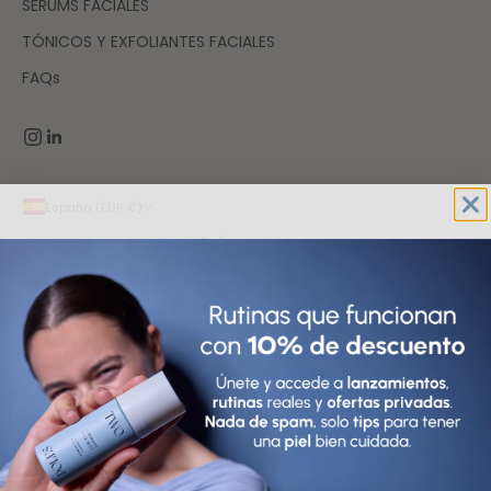
SÉRUMS FACIALES
TÓNICOS Y EXFOLIANTES FACIALES
FAQs
España (EUR €)
País
Afganistán (AFN ؋)
Albania (ALL L)
Alemania (EUR €)
Andorra (EUR €)