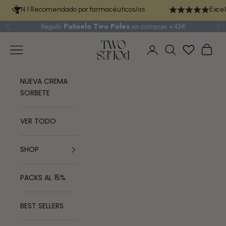
Ir al contenido
N.1 Recomendado por farmacéuticos/as
Excel
Regalo
Pañuelo Two Poles
en compras +45€
Anterior
Si
TWO POLES COSMETICS
Menú
Cest
Iniciar sesión
Buscar
NUEVA CREMA
SORBETE
VER TODO
SHOP
PACKS AL 15%
BEST SELLERS