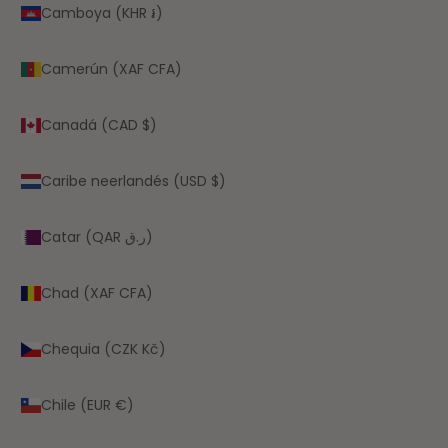
Camboya (KHR ៛)
Camerún (XAF CFA)
Canadá (CAD $)
Caribe neerlandés (USD $)
Catar (QAR ر.ق)
Chad (XAF CFA)
Chequia (CZK Kč)
Chile (EUR €)