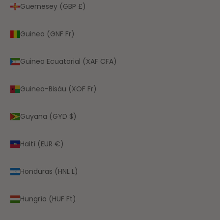
Guernesey (GBP £)
Guinea (GNF Fr)
Guinea Ecuatorial (XAF CFA)
Guinea-Bisáu (XOF Fr)
Guyana (GYD $)
Haití (EUR €)
Honduras (HNL L)
Hungría (HUF Ft)