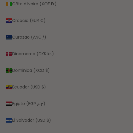
Côte d’Ivoire (XOF Fr)
Croacia (EUR €)
Curazao (ANG ƒ)
Dinamarca (DKK kr.)
Dominica (XCD $)
Ecuador (USD $)
Egipto (EGP ج.م)
El Salvador (USD $)