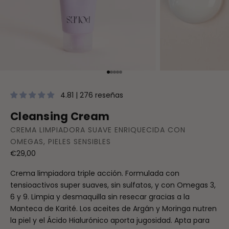
Ir al artículo 1
Ir al artículo 2
Ir al artículo 3
Ir al artículo 4
Ir al artículo 5
4.81 | 276 reseñas
Cleansing Cream
CREMA LIMPIADORA SUAVE ENRIQUECIDA CON
OMEGAS, PIELES SENSIBLES
Precio de oferta
€29,00
Crema limpiadora triple acción. Formulada con
tensioactivos super suaves, sin sulfatos, y con Omegas 3,
6 y 9. Limpia y desmaquilla sin resecar gracias a la
Manteca de Karité. Los aceites de Argán y Moringa nutren
la piel y el Ácido Hialurónico aporta jugosidad. Apta para