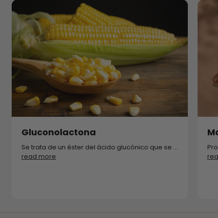
Gluconolactona
Ma
Se trata de un éster del ácido glucónico que se ...
Pro
read more
re