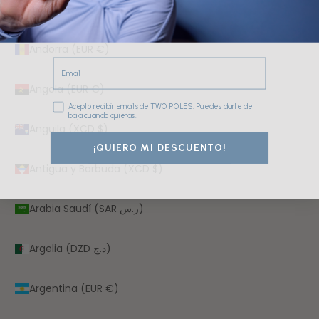
Alemania (EUR €)
Andorra (EUR €)
Email
Angola (EUR €)
Consentimiento
Acepto recibir emails de TWO POLES. Puedes darte de
baja cuando quieras.
Anguila (XCD $)
¡QUIERO MI DESCUENTO!
Antigua y Barbuda (XCD $)
Arabia Saudí (SAR ر.س)
Argelia (DZD د.ج)
Argentina (EUR €)