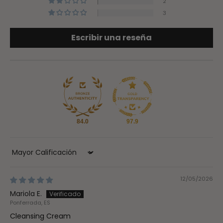
2
3
Escribir una reseña
84.0
97.9
Sort by
12/05/2026
Mariola E.
Ponferrada, ES
Cleansing Cream