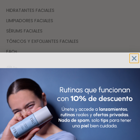
HIDRATANTES FACIALES
LIMPIADORES FACIALES
SÉRUMS FACIALES
TÓNICOS Y EXFOLIANTES FACIALES
FAQs
España (EUR €)
País
Afganistán (AFN ؋)
Albania (ALL L)