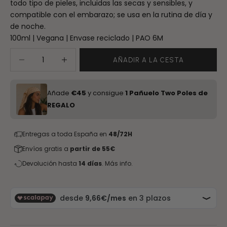
todo tipo de pieles, incluidas las secas y sensibles, y
compatible con el embarazo; se usa en la rutina de día y
de noche.
100ml | Vegana | Envase reciclado | PAO 6M
Reducir cantidad
Aumentar cantidad
AÑADIR A LA CESTA
Añade
€45
y consigue
1 Pañuelo Two Poles de
REGALO
Entregas a toda España en
48/72H
Envíos gratis a
partir de 55€
Devolución hasta
14 días
.
Más info.