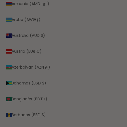
Armenia (AMD դր.)
Aruba (AWG ƒ)
Australia (AUD $)
Austria (EUR €)
Azerbaiyán (AZN ₼)
Bahamas (BSD $)
Bangladés (BDT ৳)
Barbados (BBD $)