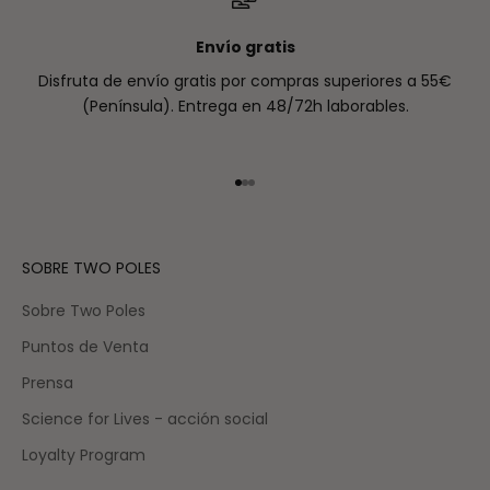
Envío gratis
Disfruta de envío gratis por compras superiores a 55€
(Península). Entrega en 48/72h laborables.
Ir al artículo 1
Ir al artículo 2
Ir al artículo 3
SOBRE TWO POLES
Sobre Two Poles
Puntos de Venta
Prensa
Science for Lives - acción social
Loyalty Program