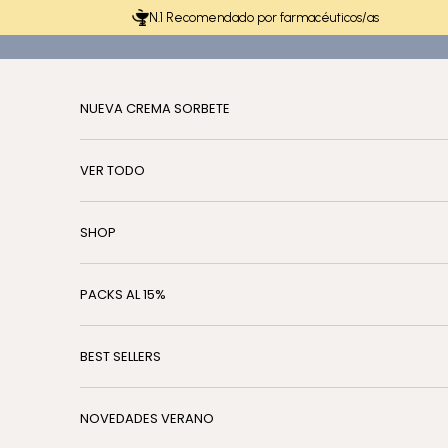
Ir al contenido
N.1 Recomendado por farmacéuticos/as
NUEVA CREMA SORBETE
VER TODO
SHOP
PACKS AL 15%
BEST SELLERS
NOVEDADES VERANO