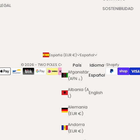
LEGAL
SOSTENIBILIDAD
España (EUR €)
Español
© 2026 - TWO POLES COSMETICS
País
Tecnología de Shopify
Idioma
Afganistán
Español
(AFN ؋)
Albania (ALL
English
L)
Alemania
(EUR €)
Andorra
(EUR €)