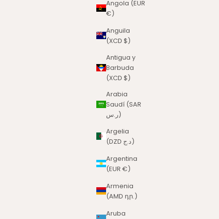
Angola (EUR
€)
Anguila
(XCD $)
Antigua y
Barbuda
(XCD $)
Arabia
Saudí (SAR
ر.س)
Argelia
(DZD د.ج)
Argentina
(EUR €)
Armenia
(AMD դր.)
Aruba