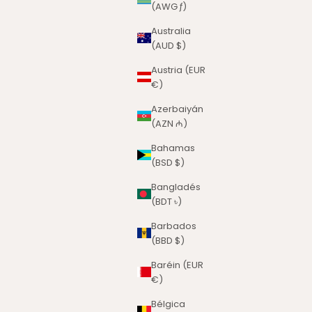
(AWG ƒ)
Australia
(AUD $)
Austria (EUR
€)
Azerbaiyán
(AZN ₼)
Bahamas
(BSD $)
Bangladés
(BDT ৳)
Barbados
(BBD $)
Baréin (EUR
€)
Bélgica