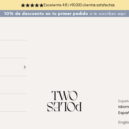
Excelente 4.8 | +90.000 clientas satisfechas
10% de descuento en tu primer pedido
si te
suscribes aquí
TWO POLES COSMETICS
Españ
Idio
Espa
Engli