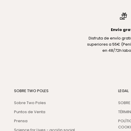
Envío gra
Disfruta de envío gra
superiores a 55€ (Pení
en 48/72h labo
SOBRE TWO POLES
LEGAL
Sobre Two Poles
SOBRE
Puntos de Venta
TÉRMI
Prensa
POLÍTI
COOKI
Science for Lives - acción social