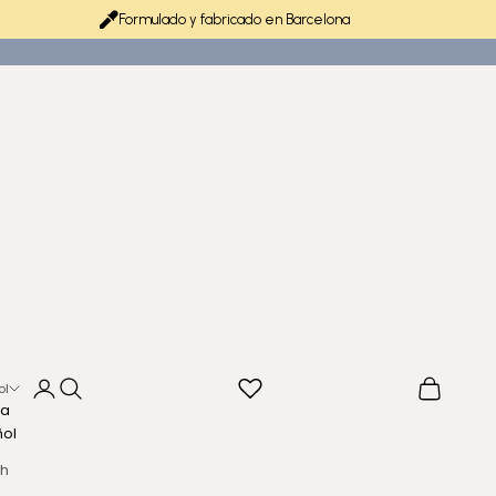
Formulado y fabricado en Barcelona
Iniciar sesión
Buscar
Cesta
ol
ma
ñol
sh