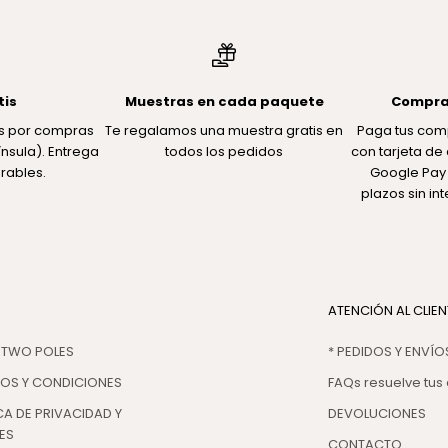
tis
Muestras en cada paquete
Compra
tis por compras
Te regalamos una muestra gratis en
Paga tus com
nsula). Entrega
todos los pedidos
con tarjeta de 
rables.
Google Pay 
plazos sin in
ATENCIÓN AL CLIEN
 TWO POLES
* PEDIDOS Y ENVÍO
NOS Y CONDICIONES
FAQs resuelve tus
CA DE PRIVACIDAD Y
DEVOLUCIONES
ES
CONTACTO