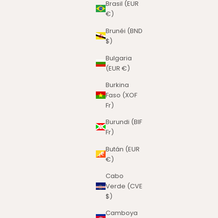
Brasil (EUR
€)
Brunéi (BND
$)
Bulgaria
(EUR €)
Burkina
Faso (XOF
Fr)
Burundi (BIF
Fr)
Bután (EUR
€)
Cabo
Verde (CVE
$)
Camboya