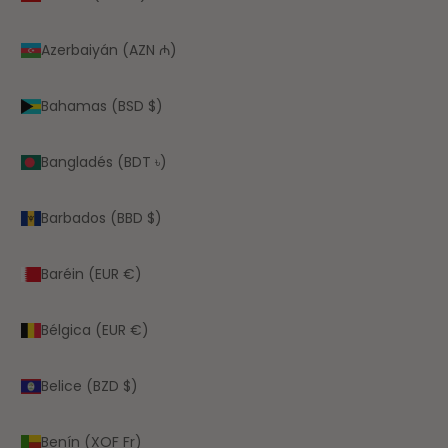
Azerbaiyán (AZN ₼)
Bahamas (BSD $)
Bangladés (BDT ৳)
Barbados (BBD $)
Baréin (EUR €)
Bélgica (EUR €)
Belice (BZD $)
Benín (XOF Fr)