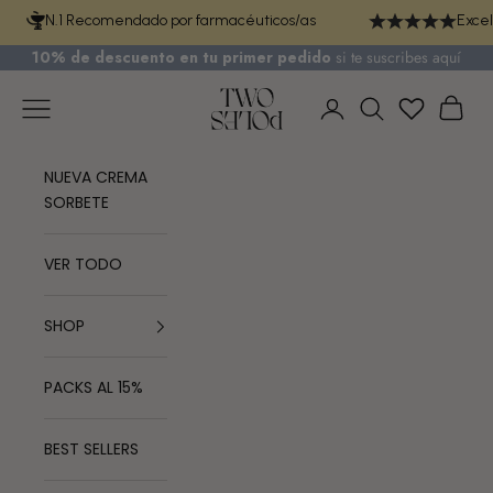
Ir al contenido
N.1 Recomendado por farmacéuticos/as
Excel
10% de descuento en tu primer pedido
si te
suscribes aquí
TWO POLES COSMETICS
Menú
Cest
Iniciar sesión
Buscar
NUEVA CREMA
SORBETE
VER TODO
SHOP
PACKS AL 15%
BEST SELLERS