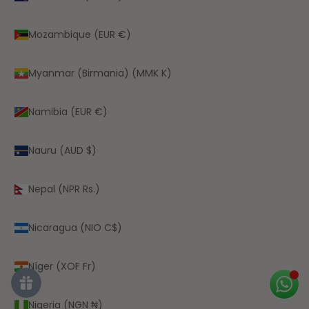
Mozambique (EUR €)
Myanmar (Birmania) (MMK K)
Namibia (EUR €)
Nauru (AUD $)
Nepal (NPR Rs.)
Nicaragua (NIO C$)
Níger (XOF Fr)
Nigeria (NGN ₦)