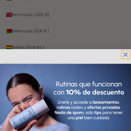
Bermudas (USD $)
Bielorrusia (EUR €)
Bolivia (BOB Bs.)
Bosnia y Herzegovina (BAM КМ)
Botsuana (BWP P)
Brasil (EUR €)
Brunéi (BND $)
Bulgaria (EUR €)