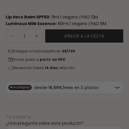
Lip Hero Balm SPF50:
11ml | Vegano | PAO 12M
Luminous Milk Essence:
80ml | Vegano | PAO 9M
Reducir cantidad
Aumentar cantidad
AÑADIR A LA CESTA
Entregas a toda España en
48/72H
Envíos gratis a
partir de 55€
Devolución hasta
14 días
.
Más info.
TU EXPERTA
¿Una pregunta sobre este producto?