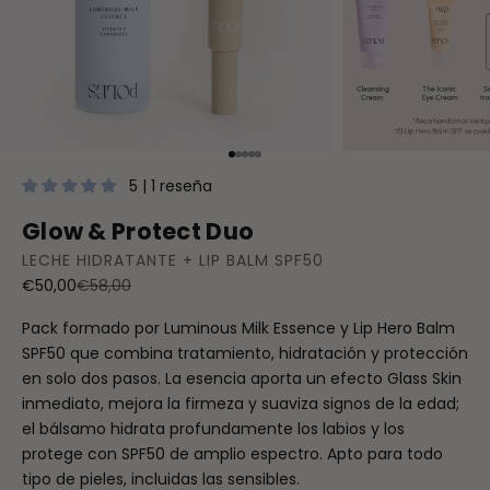
Ir al artículo 1
Ir al artículo 2
Ir al artículo 3
Ir al artículo 4
Ir al artículo 5
5 | 1 reseña
Glow & Protect Duo
LECHE HIDRATANTE + LIP BALM SPF50
Precio de oferta
Precio normal
€50,00
€58,00
Pack formado por Luminous Milk Essence y Lip Hero Balm
SPF50 que combina tratamiento, hidratación y protección
en solo dos pasos. La esencia aporta un efecto Glass Skin
inmediato, mejora la firmeza y suaviza signos de la edad;
el bálsamo hidrata profundamente los labios y los
protege con SPF50 de amplio espectro. Apto para todo
tipo de pieles, incluidas las sensibles.