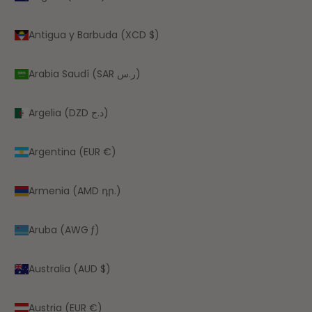
Antigua y Barbuda (XCD $)
Arabia Saudí (SAR ر.س)
Argelia (DZD د.ج)
Argentina (EUR €)
Armenia (AMD դր.)
Aruba (AWG ƒ)
Australia (AUD $)
Austria (EUR €)