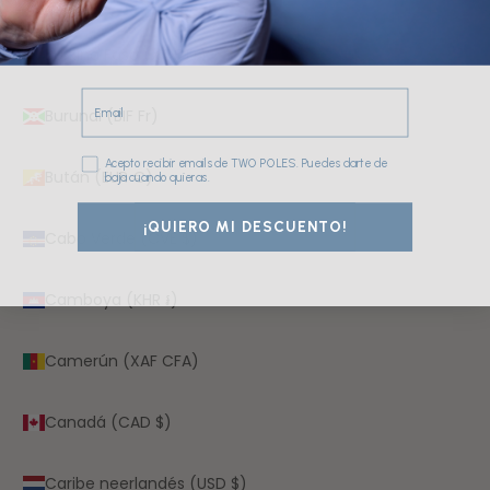
Burkina Faso (XOF Fr)
Email
Burundi (BIF Fr)
Consentimiento
Acepto recibir emails de TWO POLES. Puedes darte de
Bután (EUR €)
baja cuando quieras.
¡QUIERO MI DESCUENTO!
Cabo Verde (CVE $)
Camboya (KHR ៛)
Camerún (XAF CFA)
Canadá (CAD $)
Caribe neerlandés (USD $)