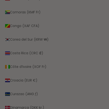
Comoras (KMF Fr)
Congo (XAF CFA)
Corea del Sur (KRW ₩)
Costa Rica (CRC ₡)
Côte d’Ivoire (XOF Fr)
Croacia (EUR €)
Curazao (ANG ƒ)
Dinamarca (DKK kr.)