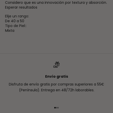
Considero que es una innovación por textura y absorción.
Esperar resultados
Elije un rango:
De 40 a 50
Tipo de Piel::
Mixta
Envío gratis
Disfruta de envío gratis por compras superiores a 55€
(Península). Entrega en 48/72h laborables.
Ir al artículo 1
Ir al artículo 2
Ir al artículo 3