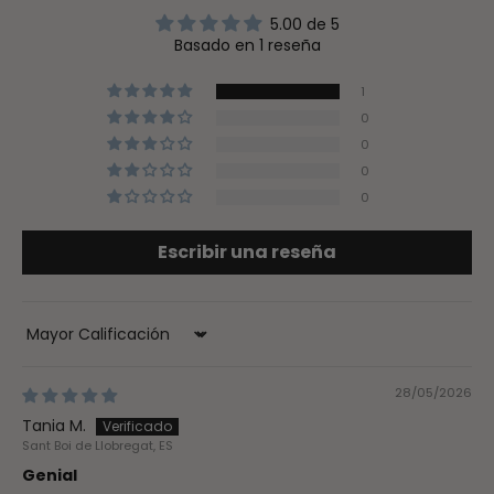
5.00 de 5
Basado en 1 reseña
1
0
0
0
0
Escribir una reseña
Sort by
28/05/2026
Tania M.
Sant Boi de Llobregat, ES
Genial