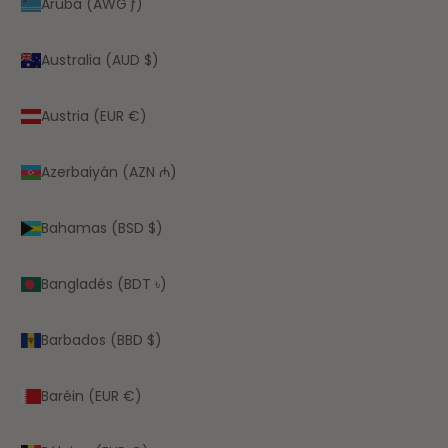
Aruba (AWG ƒ)
Australia (AUD $)
Austria (EUR €)
Azerbaiyán (AZN ₼)
Bahamas (BSD $)
Bangladés (BDT ৳)
Barbados (BBD $)
Baréin (EUR €)