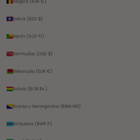
Bélgica (EUR €)
Belice (BZD $)
Benín (XOF Fr)
Bermudas (USD $)
Bielorrusia (EUR €)
Bolivia (BOB Bs.)
Bosnia y Herzegovina (BAM КМ)
Botsuana (BWP P)