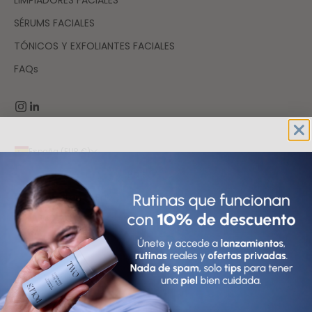
LIMPIADORES FACIALES
SÉRUMS FACIALES
TÓNICOS Y EXFOLIANTES FACIALES
FAQs
España (EUR €)
País
Afganistán (AFN ؋)
Albania (ALL L)
Alemania (EUR €)