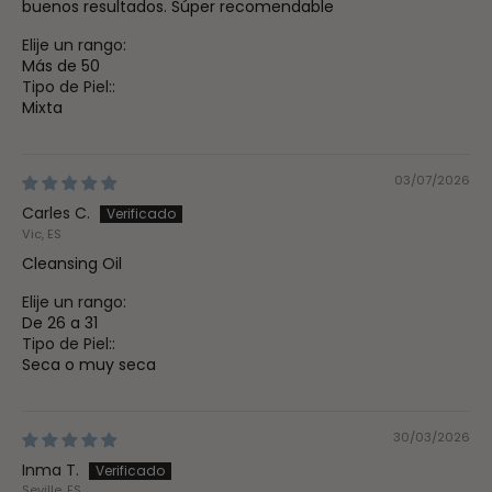
buenos resultados. Súper recomendable
Elije un rango:
Más de 50
Tipo de Piel::
Mixta
03/07/2026
Carles C.
Vic, ES
Cleansing Oil
Elije un rango:
De 26 a 31
Tipo de Piel::
Seca o muy seca
30/03/2026
Inma T.
Seville, ES