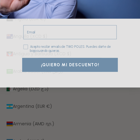
Andorra (EUR €)
Angola (EUR €)
Email
Anguila (XCD $)
Consentimiento
Acepto recibir emails de TWO POLES. Puedes darte de
baja cuando quieras.
Antigua y Barbuda (XCD $)
¡QUIERO MI DESCUENTO!
Arabia Saudí (SAR ر.س)
Argelia (DZD د.ج)
Argentina (EUR €)
Armenia (AMD դր.)