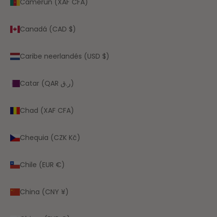
Camerún (XAF CFA)
Canadá (CAD $)
Caribe neerlandés (USD $)
Catar (QAR ر.ق)
Chad (XAF CFA)
Chequia (CZK Kč)
Chile (EUR €)
China (CNY ¥)