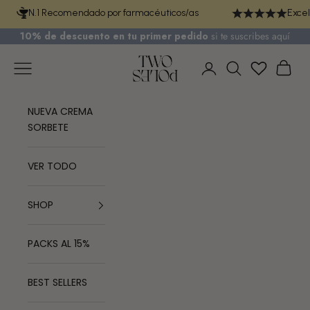
Ir al contenido
N.1 Recomendado por farmacéuticos/as
Excel
10% de descuento en tu primer pedido
si te
suscribes aquí
TWO POLES COSMETICS
Menú
Cest
Iniciar sesión
Buscar
NUEVA CREMA
SORBETE
VER TODO
SHOP
PACKS AL 15%
BEST SELLERS