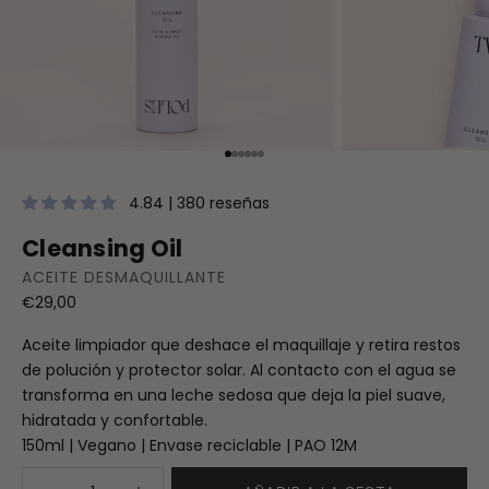
Ir al artículo 1
Ir al artículo 2
Ir al artículo 3
Ir al artículo 4
Ir al artículo 5
Ir al artículo 6
4.84 | 380 reseñas
Cleansing Oil
ACEITE DESMAQUILLANTE
Precio de oferta
€29,00
Aceite limpiador que deshace el maquillaje y retira restos
de polución y protector solar. Al contacto con el agua se
transforma en una leche sedosa que deja la piel suave,
hidratada y confortable.
150ml | Vegano | Envase reciclable | PAO 12M
Reducir cantidad
Aumentar cantidad