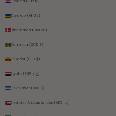
Croacia (EUR €)
Curazao (ANG ƒ)
Dinamarca (DKK kr.)
Dominica (XCD $)
Ecuador (USD $)
Egipto (EGP ج.م)
El Salvador (USD $)
Emiratos Árabes Unidos (AED د.إ)