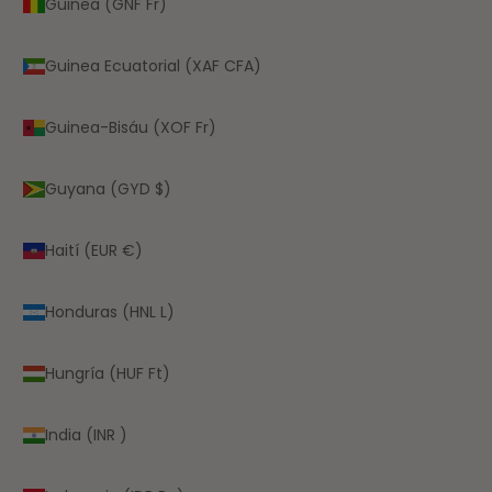
Guinea (GNF Fr)
Guinea Ecuatorial (XAF CFA)
Guinea-Bisáu (XOF Fr)
Guyana (GYD $)
Haití (EUR €)
Honduras (HNL L)
Hungría (HUF Ft)
India (INR ₹)