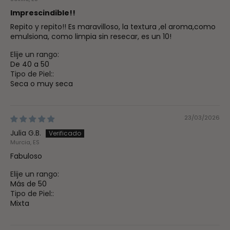
Imprescindible!!
Repito y repito!! Es maravilloso, la textura ,el aroma,como
emulsiona, como limpia sin resecar, es un 10!
Elije un rango:
De 40 a 50
Tipo de Piel::
Seca o muy seca
23/03/2026
Julia G.B.
Murcia, ES
Fabuloso
Elije un rango:
Más de 50
Tipo de Piel::
Mixta