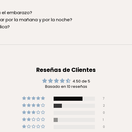
a el embarazo?
ar por la mañana y por la noche?
ica?
Reseñas de Clientes
4.50 de 5
Basado en 10 reseñas
7
2
0
1
0