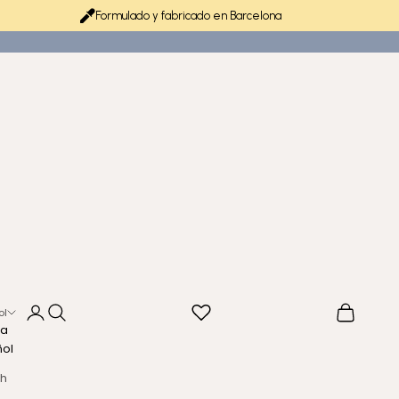
Formulado y fabricado en Barcelona
Iniciar sesión
Buscar
Cesta
ol
ma
ñol
sh