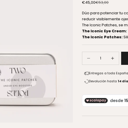
Precio de oferta
Precio normal
€45,00
€53,00
Dúo para potenciar tu c
reducir visiblemente oje
The Iconic Patches, se m
The Iconic Eye Cream:
The Iconic Patches:
Si
Reducir cantidad
Aumentar c
Entregas a toda Españ
Devolución hasta
14 dí