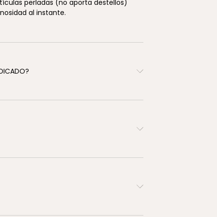
ículas perladas (no aporta destellos)
osidad al instante.
INDICADO?