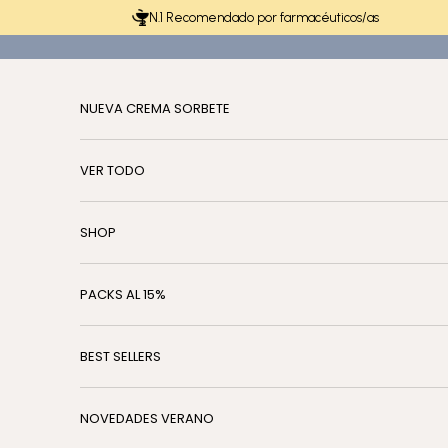
Ir al contenido
N.1 Recomendado por farmacéuticos/as
NUEVA CREMA SORBETE
VER TODO
SHOP
PACKS AL 15%
BEST SELLERS
NOVEDADES VERANO