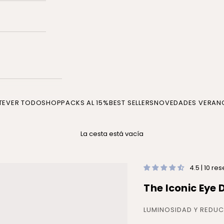
TE
VER TODO
SHOP
PACKS AL 15%
BEST SELLERS
NOVEDADES VERAN
La cesta está vacía
4.5 | 10 re
The Iconic Eye 
LUMINOSIDAD Y REDUC