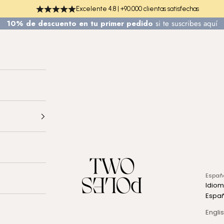
Excelente 4.8 | +90.000 clientas satisfechas
10% de descuento en tu primer pedido
si te
suscribes aquí
TWO POLES COSMETICS
Españ
Idio
Espa
Engli