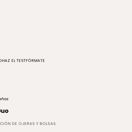
O
HAZ EL TEST
FÓRMATE
señas
Duo
CIÓN DE OJERAS Y BOLSAS