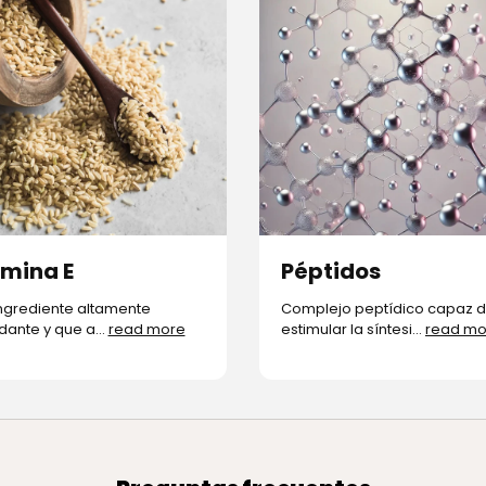
amina E
Péptidos
ingrediente altamente
Complejo peptídico capaz 
dante y que a...
read more
estimular la síntesi...
read mo