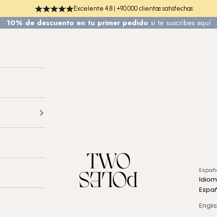
Excelente 4.8 | +90.000 clientas satisfechas
10% de descuento en tu primer pedido
si te
suscribes aquí
TWO POLES COSMETICS
Españ
Idio
Espa
Engli