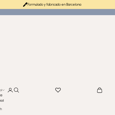
Formulado y fabricado en Barcelona
Iniciar sesión
Buscar
Cesta
ol
ma
ñol
sh