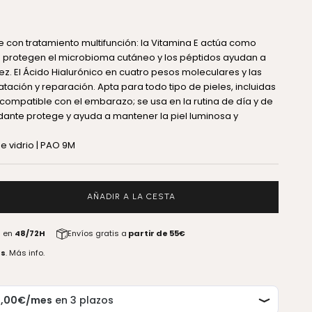
e con tratamiento multifunción: la Vitamina E actúa como
os protegen el microbioma cutáneo y los péptidos ayudan a
dez. El Ácido Hialurónico en cuatro pesos moleculares y las
ación y reparación. Apta para todo tipo de pieles, incluidas
 compatible con el embarazo; se usa en la rutina de día y de
idante protege y ayuda a mantener la piel luminosa y
e vidrio | PAO 9M
antidad
AÑADIR A LA CESTA
a en
48/72H
Envíos gratis a
partir de 55€
as
.
Más info.