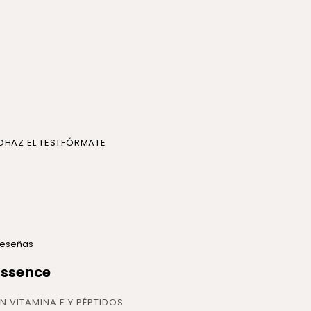
O
HAZ EL TEST
FÓRMATE
 reseñas
Essence
N VITAMINA E Y PÉPTIDOS