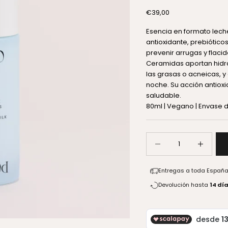
Precio de oferta
€39,00
Esencia en formato lech
antioxidante, prebiótic
prevenir arrugas y flaci
Ceramidas aportan hidrat
las grasas o acneicas, y
noche. Su acción antiox
saludable.
80ml | Vegano | Envase d
Reducir cantidad
Aumentar c
Entregas a toda Españ
Devolución hasta
14 dí