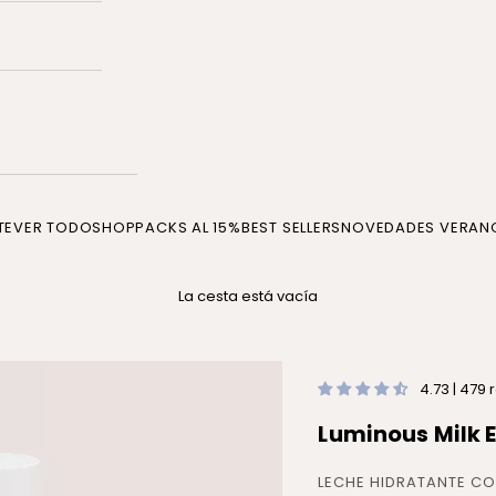
TE
VER TODO
SHOP
PACKS AL 15%
BEST SELLERS
NOVEDADES VERAN
La cesta está vacía
4.73 | 479
Luminous Milk 
LECHE HIDRATANTE CO