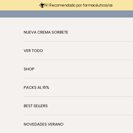
Ir al contenido
N.1 Recomendado por farmacéuticos/as
NUEVA CREMA SORBETE
VER TODO
SHOP
PACKS AL 15%
BEST SELLERS
NOVEDADES VERANO