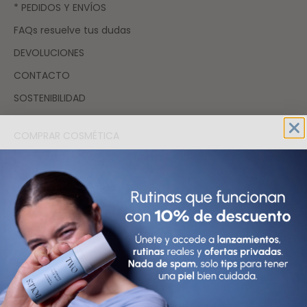
* PEDIDOS Y ENVÍOS
FAQs resuelve tus dudas
DEVOLUCIONES
CONTACTO
SOSTENIBILIDAD
COMPRAR COSMÉTICA
HIDRATANTES FACIALES
LIMPIADORES FACIALES
SÉRUMS FACIALES
TÓNICOS Y EXFOLIANTES FACIALES
FAQs