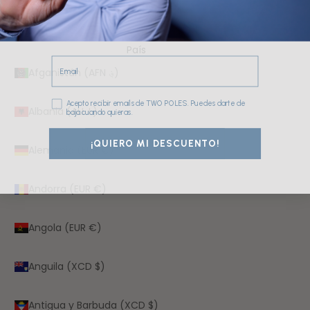
España (EUR €)
País
Email
Afganistán (AFN ؋)
Consentimiento
Acepto recibir emails de TWO POLES. Puedes darte de
Albania (ALL L)
baja cuando quieras.
¡QUIERO MI DESCUENTO!
Alemania (EUR €)
Andorra (EUR €)
Angola (EUR €)
Anguila (XCD $)
Antigua y Barbuda (XCD $)