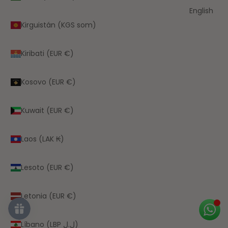
English
Kirguistán (KGS som)
Kiribati (EUR €)
Kosovo (EUR €)
Kuwait (EUR €)
Laos (LAK ₭)
Lesoto (EUR €)
Letonia (EUR €)
Líbano (LBP ل.ل)