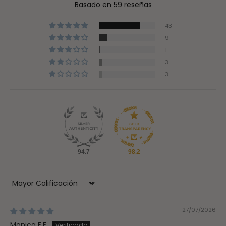
Basado en 59 reseñas
43
9
1
3
3
94.7
98.2
Sort by
27/07/2026
Monica F.E.