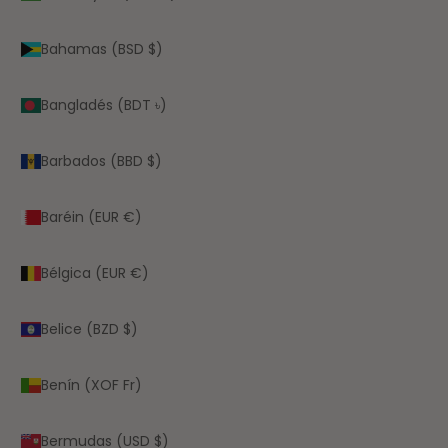
Bahamas (BSD $)
Bangladés (BDT ৳)
Barbados (BBD $)
Baréin (EUR €)
Bélgica (EUR €)
Belice (BZD $)
Benín (XOF Fr)
Bermudas (USD $)