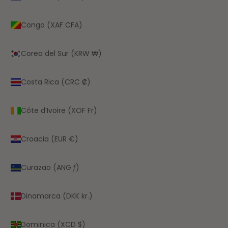
Congo (XAF CFA)
Corea del Sur (KRW ₩)
Costa Rica (CRC ₡)
Côte d’Ivoire (XOF Fr)
Croacia (EUR €)
Curazao (ANG ƒ)
Dinamarca (DKK kr.)
Dominica (XCD $)