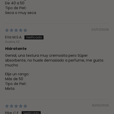
De 40 a 50
Tipo de Piel::
Seca o muy seca
02/07/2026
EVa M.S.A.
Huelva, ES
Hidratante
Genial, una textura muy cremosita pero Súper
absorbente, no huele demasiado a perfume, me gusta
mucho
Elije un rango:
Más de 50
Tipo de Piel::
Mixta
15/06/2026
Pilar C.F.