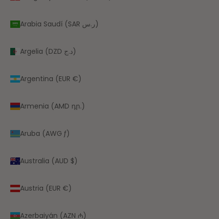
Arabia Saudí (SAR ر.س)
Argelia (DZD د.ج)
Argentina (EUR €)
Armenia (AMD դր.)
Aruba (AWG ƒ)
Australia (AUD $)
Austria (EUR €)
Azerbaiyán (AZN ₼)