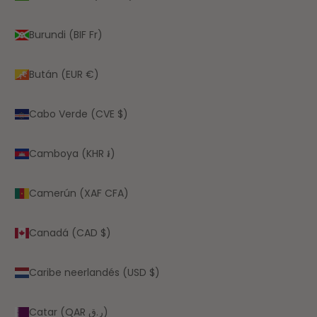
Burundi (BIF Fr)
Bután (EUR €)
Cabo Verde (CVE $)
Camboya (KHR ៛)
Camerún (XAF CFA)
Canadá (CAD $)
Caribe neerlandés (USD $)
Catar (QAR ر.ق)