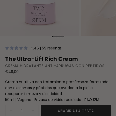
Ir al artículo 1
Ir al artículo 2
Ir al artículo 3
Ir al artículo 4
Ir al artículo 5
Ir al artículo 6
Ir al artículo 7
Ir al artículo 8
4.46 | 59 reseñas
The Ultra-Lift Rich Cream
CREMA HIDRATANTE ANTI-ARRUGAS CON PÉPTIDOS
Precio de oferta
€49,00
Crema nutritiva con tratamiento pro-firmeza formulada
con exosomas y péptidos que ayudan a la piel a
recuperar firmeza y elasticidad.
50ml | Vegano | Envase de vidrio reciclado | PAO 12M
Reducir cantidad
Aumentar cantidad
AÑADIR A LA CESTA