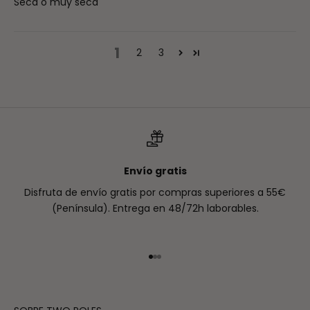
Seca o muy seca
1
2
3
Envío gratis
Disfruta de envío gratis por compras superiores a 55€
(Península). Entrega en 48/72h laborables.
Ir al artículo 1
Ir al artículo 2
Ir al artículo 3