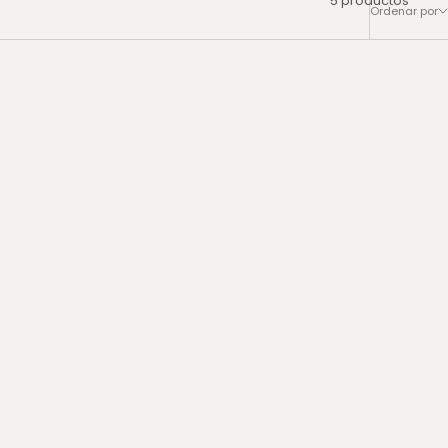
Ordenar por
eñas
4.4 | 8 reseñas
Set
Dark Spot Treatment Duo