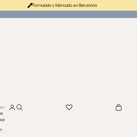
Formulado y fabricado en Barcelona
Iniciar sesión
Buscar
Cesta
ol
ma
ñol
sh