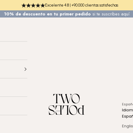
Excelente 4.8 | +90.000 clientas satisfechas
10% de descuento en tu primer pedido
si te
suscribes aquí
TWO POLES COSMETICS
Españ
Idio
Espa
Engli