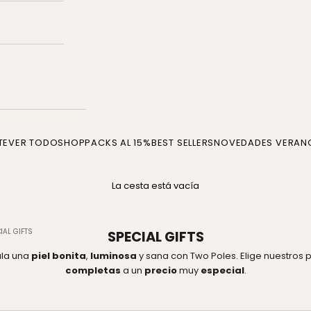
TE
VER TODO
SHOP
PACKS AL 15%
BEST SELLERS
NOVEDADES VERAN
La cesta está vacía
IAL GIFTS
SPECIAL GIFTS
ala una
piel bonita
,
luminosa
y sana con Two Poles. Elige nuestros
completas
a un
precio
muy
especial
.