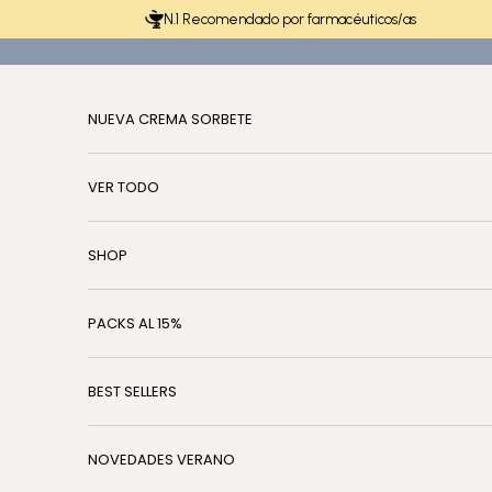
Ir al contenido
N.1 Recomendado por farmacéuticos/as
NUEVA CREMA SORBETE
VER TODO
SHOP
PACKS AL 15%
BEST SELLERS
NOVEDADES VERANO