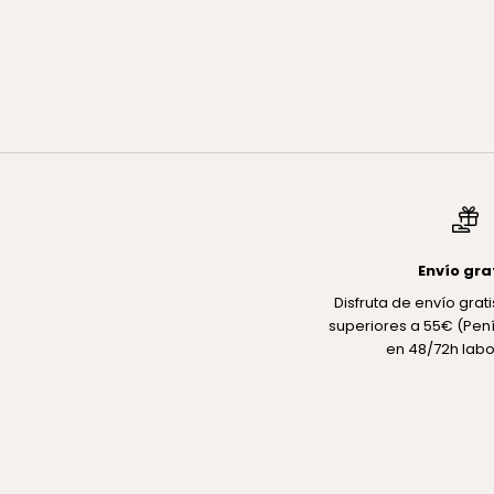
Mini Summer Essentials
PACK RUTINA TRES PASOS TRAVEL SIZE
Precio de oferta
€33,00
Precio normal
€39,00
Envío gra
Disfruta de envío gra
superiores a 55€ (Pení
en 48/72h labo