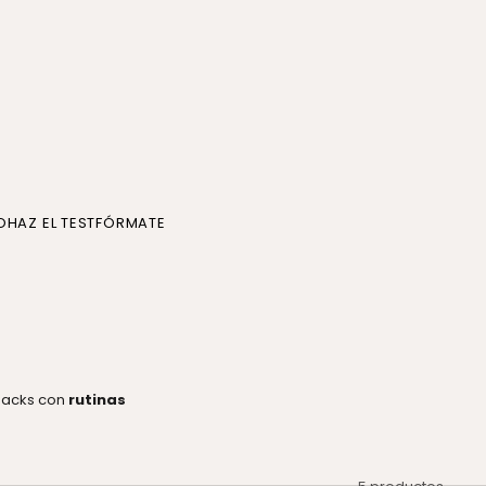
O
HAZ EL TEST
FÓRMATE
 packs con
rutinas
5 productos