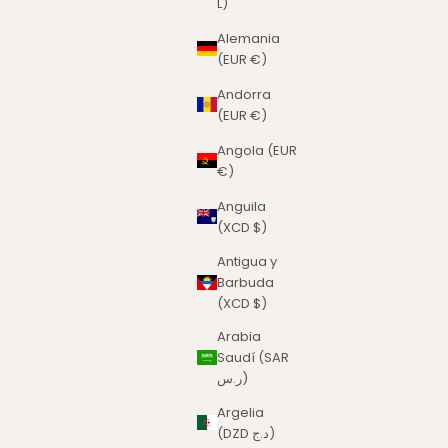
L)
Alemania
(EUR €)
Andorra
(EUR €)
Angola (EUR
€)
Anguila
(XCD $)
Antigua y
Barbuda
(XCD $)
Arabia
Saudí (SAR
ر.س)
Argelia
(DZD د.ج)