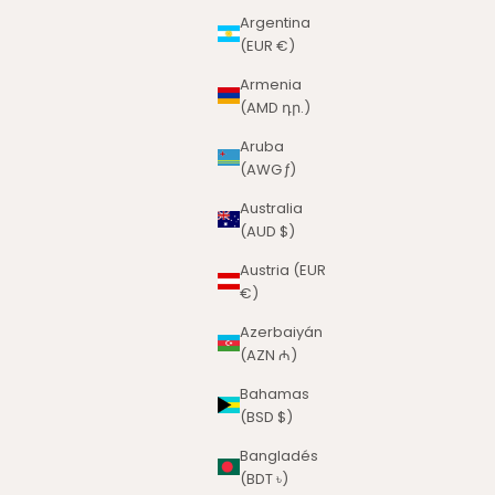
Argentina
(EUR €)
Armenia
(AMD դր.)
Aruba
(AWG ƒ)
Australia
(AUD $)
Austria (EUR
€)
Azerbaiyán
(AZN ₼)
Bahamas
(BSD $)
Bangladés
(BDT ৳)