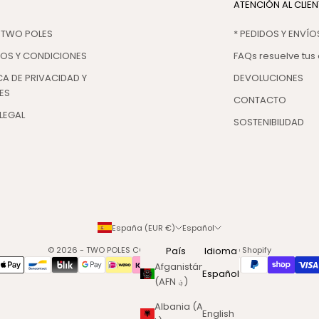
ATENCIÓN AL CLIEN
 TWO POLES
* PEDIDOS Y ENVÍO
NOS Y CONDICIONES
FAQs resuelve tus
CA DE PRIVACIDAD Y
DEVOLUCIONES
ES
CONTACTO
LEGAL
SOSTENIBILIDAD
España (EUR €)
Español
© 2026 - TWO POLES COSMETICS
País
Tecnología de Shopify
Idioma
Afganistán
Español
(AFN ؋)
Albania (ALL
English