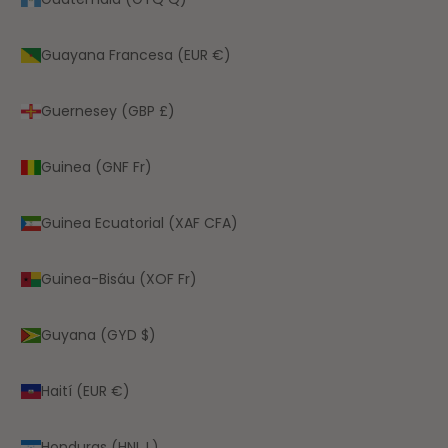
Guayana Francesa (EUR €)
Guernesey (GBP £)
Guinea (GNF Fr)
Guinea Ecuatorial (XAF CFA)
Guinea-Bisáu (XOF Fr)
Guyana (GYD $)
Haití (EUR €)
Honduras (HNL L)