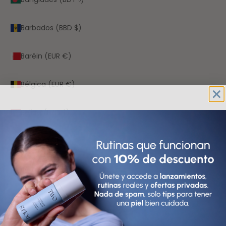
Barbados (BBD $)
Baréin (EUR €)
Bélgica (EUR €)
Belice (BZD $)
Benín (XOF Fr)
Bermudas (USD $)
Bielorrusia (EUR €)
Bolivia (BOB Bs.)