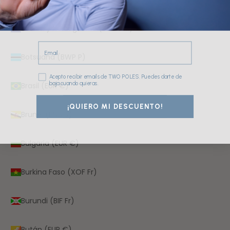
Bosnia y Herzegovina (BAM КМ)
Email
Botsuana (BWP P)
Consentimiento
Acepto recibir emails de TWO POLES. Puedes darte de
baja cuando quieras.
Brasil (EUR €)
¡QUIERO MI DESCUENTO!
Brunéi (BND $)
Bulgaria (EUR €)
Burkina Faso (XOF Fr)
Burundi (BIF Fr)
Bután (EUR €)