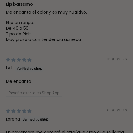
Lip balsamo
Me encanta el color y es muy nutritivo.
Elije un rango:
De 40 a 50
Tipo de Piel::
Muy grasa o con tendencia acnéica
09/01/2026
I.A.L.
Me encanta
Reseña escrita en Shop App
05/01/2026
Lorena
En noviembre me compré el otro(que creo que se llama