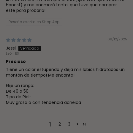
Honest) y me enamoró tanto, que tuve que comprar
este para probarlo!
Reseña escrita en Shop App
08/12/2025
Jessi
León, ES
Precioso
Tiene un color estupendo y deja mis labios hidratados un
montón de tiempo! Me encanta!
Elije un rango:
De 40 a 50
Tipo de Piel::
Muy grasa o con tendencia acnéica
1
2
3