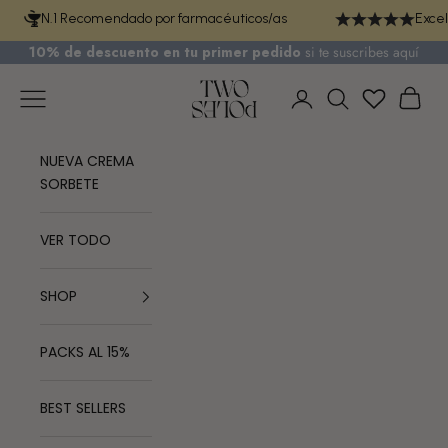
Ir al contenido
N.1 Recomendado por farmacéuticos/as
Excel
10% de descuento en tu primer pedido
si te
suscribes aquí
TWO POLES COSMETICS
Menú
Cest
Iniciar sesión
Buscar
NUEVA CREMA
SORBETE
VER TODO
SHOP
PACKS AL 15%
BEST SELLERS