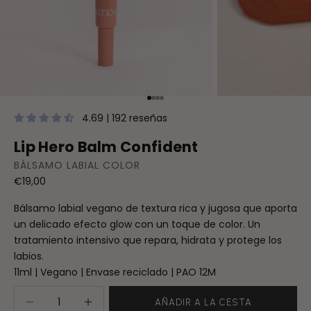
Ir al artículo 1
Ir al artículo 2
Ir al artículo 3
Ir al artículo 4
4.69 | 192 reseñas
Lip Hero Balm Confident
BÁLSAMO LABIAL COLOR
Precio de oferta
€19,00
Bálsamo labial vegano de textura rica y jugosa que aporta
un delicado efecto glow con un toque de color. Un
tratamiento intensivo que repara, hidrata y protege los
labios.
11ml | Vegano | Envase reciclado | PAO 12M
Reducir cantidad
Aumentar cantidad
AÑADIR A LA CESTA