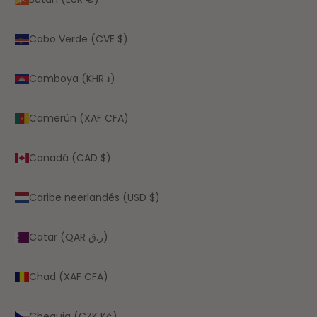
Cabo Verde (CVE $)
Camboya (KHR ៛)
Camerún (XAF CFA)
Canadá (CAD $)
Caribe neerlandés (USD $)
Catar (QAR ر.ق)
Chad (XAF CFA)
Chequia (CZK Kč)