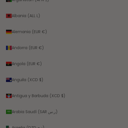
Albania (ALL L)
Alemania (EUR €)
Andorra (EUR €)
Angola (EUR €)
Anguila (XCD $)
Antigua y Barbuda (XCD $)
Arabia Saudí (SAR ر.س)
Argelia (DZD د.ج)