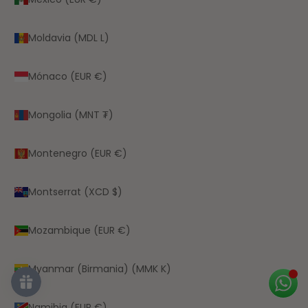
Moldavia (MDL L)
Mónaco (EUR €)
Mongolia (MNT ₮)
Montenegro (EUR €)
Montserrat (XCD $)
Mozambique (EUR €)
Myanmar (Birmania) (MMK K)
Namibia (EUR €)