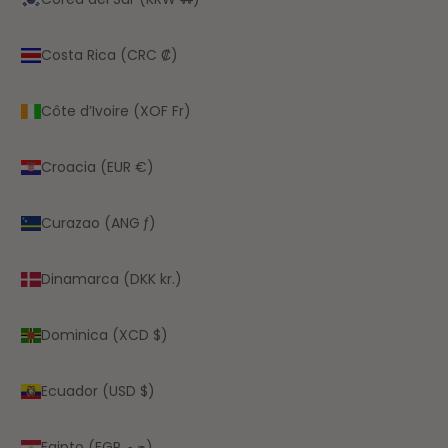
Costa Rica (CRC ₡)
Côte d’Ivoire (XOF Fr)
Croacia (EUR €)
Curazao (ANG ƒ)
Dinamarca (DKK kr.)
Dominica (XCD $)
Ecuador (USD $)
Egipto (EGP ج.م)