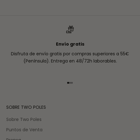
Envío gratis
Disfruta de envío gratis por compras superiores a 55€
(Península). Entrega en 48/72h laborables.
Ir al artículo 1
Ir al artículo 2
Ir al artículo 3
SOBRE TWO POLES
Sobre Two Poles
Puntos de Venta
Prensa