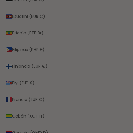
Esuatini (EUR €)
Etiopía (ETB Br)
Filipinas (PHP ₱)
Finlandia (EUR €)
Fiyi (FJD $)
Francia (EUR €)
Gabón (XOF Fr)
Gambia (GMD D)