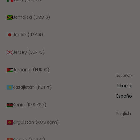
Jamaica (JMD $)
Japón (JPY ¥)
Jersey (EUR €)
Jordania (EUR €)
Español
Idioma
Kazajistán (KZT ₸)
Español
Kenia (KES KSh)
English
Kirguistán (KGS som)
Kiribati (EUR €)