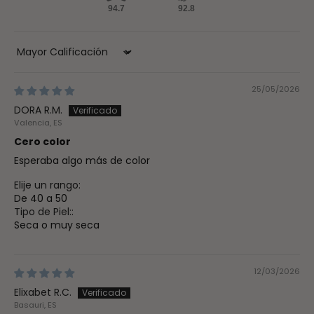
94.7
92.8
Sort by
25/05/2026
DORA R.M.
Valencia, ES
Cero color
Esperaba algo más de color
Elije un rango:
De 40 a 50
Tipo de Piel::
Seca o muy seca
12/03/2026
Elixabet R.C.
Basauri, ES