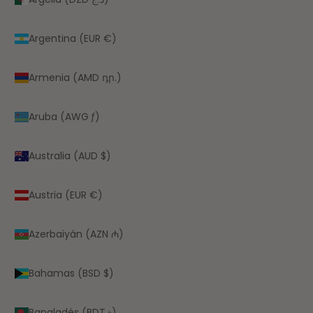
Argentina (EUR €)
Armenia (AMD դր.)
Aruba (AWG ƒ)
Australia (AUD $)
Austria (EUR €)
Azerbaiyán (AZN ₼)
Bahamas (BSD $)
Bangladés (BDT ৳)