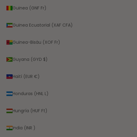
Guinea (GNF Fr)
Guinea Ecuatorial (XAF CFA)
Guinea-Bisáu (XOF Fr)
Guyana (GYD $)
Haití (EUR €)
Honduras (HNL L)
Hungría (HUF Ft)
India (INR ₹)