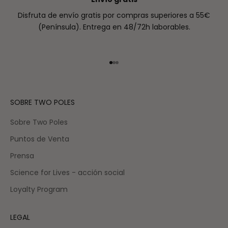
Disfruta de envío gratis por compras superiores a 55€
(Península). Entrega en 48/72h laborables.
Ir al artículo 1
Ir al artículo 2
Ir al artículo 3
SOBRE TWO POLES
Sobre Two Poles
Puntos de Venta
Prensa
Science for Lives - acción social
Loyalty Program
LEGAL