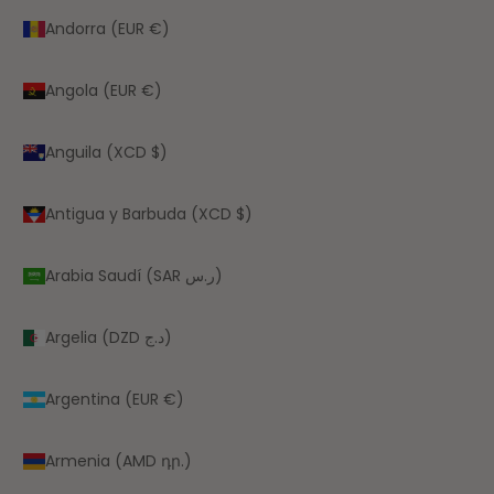
Andorra (EUR €)
Angola (EUR €)
Anguila (XCD $)
Antigua y Barbuda (XCD $)
Arabia Saudí (SAR ر.س)
Argelia (DZD د.ج)
Argentina (EUR €)
Armenia (AMD դր.)