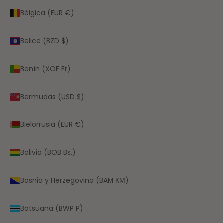
Bélgica (EUR €)
Belice (BZD $)
Benín (XOF Fr)
Bermudas (USD $)
Bielorrusia (EUR €)
Bolivia (BOB Bs.)
Bosnia y Herzegovina (BAM КМ)
Botsuana (BWP P)