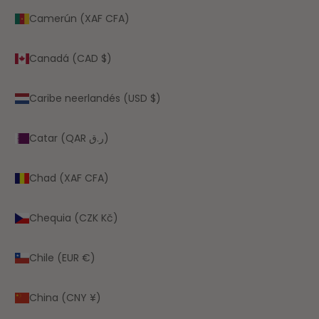
Camerún (XAF CFA)
Canadá (CAD $)
Caribe neerlandés (USD $)
Catar (QAR ر.ق)
Chad (XAF CFA)
Chequia (CZK Kč)
Chile (EUR €)
China (CNY ¥)