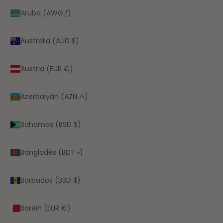
Aruba (AWG ƒ)
Australia (AUD $)
Austria (EUR €)
Azerbaiyán (AZN ₼)
Bahamas (BSD $)
Bangladés (BDT ৳)
Barbados (BBD $)
Baréin (EUR €)