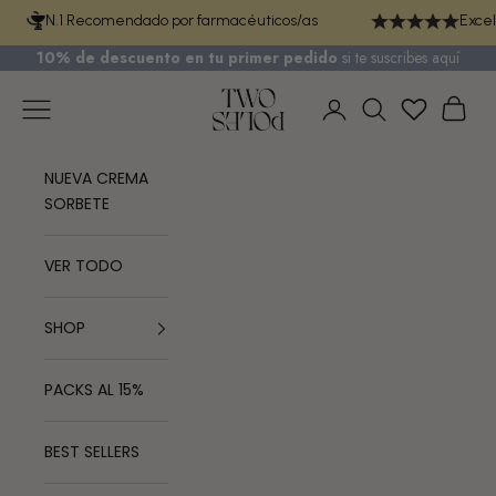
Ir al contenido
N.1 Recomendado por farmacéuticos/as
Excel
10% de descuento en tu primer pedido
si te
suscribes aquí
TWO POLES COSMETICS
Menú
Cest
Iniciar sesión
Buscar
NUEVA CREMA
SORBETE
VER TODO
SHOP
PACKS AL 15%
BEST SELLERS