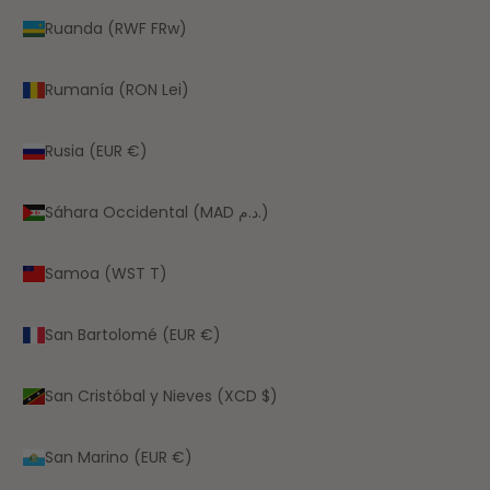
Ruanda (RWF FRw)
Rumanía (RON Lei)
Rusia (EUR €)
Sáhara Occidental (MAD د.م.)
Samoa (WST T)
San Bartolomé (EUR €)
San Cristóbal y Nieves (XCD $)
San Marino (EUR €)