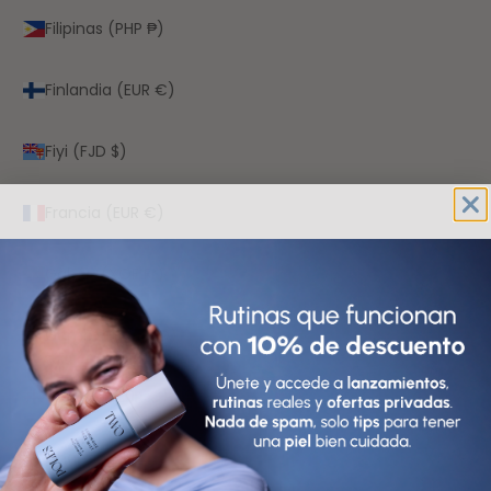
Filipinas (PHP ₱)
Finlandia (EUR €)
Fiyi (FJD $)
Francia (EUR €)
Gabón (XOF Fr)
Gambia (GMD D)
Georgia (EUR €)
Ghana (EUR €)