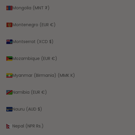
Mongolia (MNT ₮)
Montenegro (EUR €)
Montserrat (XCD $)
Mozambique (EUR €)
Myanmar (Birmania) (MMK K)
Namibia (EUR €)
Nauru (AUD $)
Nepal (NPR Rs.)