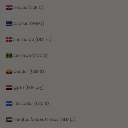
Croacia (EUR €)
Curazao (ANG ƒ)
Dinamarca (DKK kr.)
Dominica (XCD $)
Ecuador (USD $)
Egipto (EGP ج.م)
El Salvador (USD $)
Emiratos Árabes Unidos (AED د.إ)