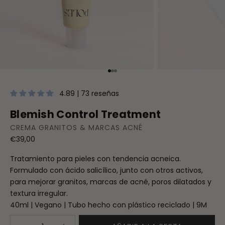
Ir al artículo 1
Ir al artículo 2
Ir al artículo 3
4.89 | 73 reseñas
Blemish Control Treatment
CREMA GRANITOS & MARCAS ACNÉ
Precio de oferta
€39,00
Tratamiento para pieles con tendencia acneica.
Formulado con ácido salicílico, junto con otros activos,
para mejorar granitos, marcas de acné, poros dilatados y
textura irregular.
40ml | Vegano | Tubo hecho con plástico reciclado | 9M
Reducir cantidad
Aumentar cantidad