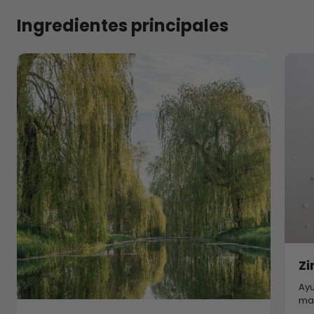
Ingredientes principales
Zi
Ayu
man