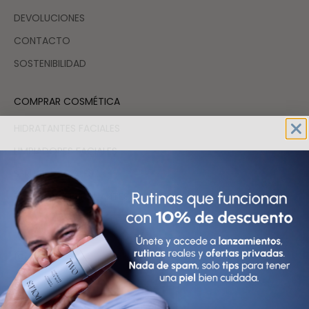
DEVOLUCIONES
CONTACTO
SOSTENIBILIDAD
COMPRAR COSMÉTICA
HIDRATANTES FACIALES
LIMPIADORES FACIALES
SÉRUMS FACIALES
TÓNICOS Y EXFOLIANTES FACIALES
FAQs
España (EUR €)