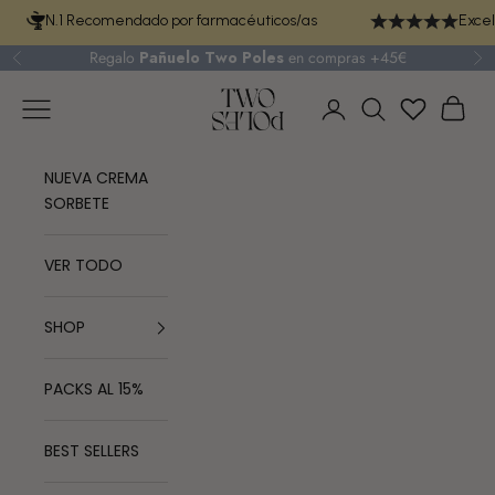
Ir al contenido
N.1 Recomendado por farmacéuticos/as
Excel
Regalo
Pañuelo Two Poles
en compras +45€
Anterior
Si
TWO POLES COSMETICS
Menú
Cest
Iniciar sesión
Buscar
NUEVA CREMA
SORBETE
VER TODO
SHOP
PACKS AL 15%
BEST SELLERS