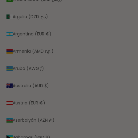
Argelia (DZD د.ج)
Argentina (EUR €)
Armenia (AMD դր.)
Aruba (AWG ƒ)
Australia (AUD $)
Austria (EUR €)
Azerbaiyán (AZN ₼)
Bahamas (BSD $)