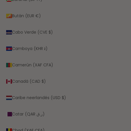
Bután (EUR €)
Cabo Verde (CVE $)
Camboya (KHR ៛)
Camerún (XAF CFA)
Canadá (CAD $)
Caribe neerlandés (USD $)
Catar (QAR ر.ق)
Chad (XAF CFA)