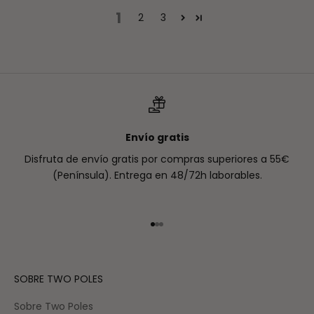
1
2
3
Envío gratis
Disfruta de envío gratis por compras superiores a 55€
(Península). Entrega en 48/72h laborables.
Ir al artículo 1
Ir al artículo 2
Ir al artículo 3
SOBRE TWO POLES
Sobre Two Poles