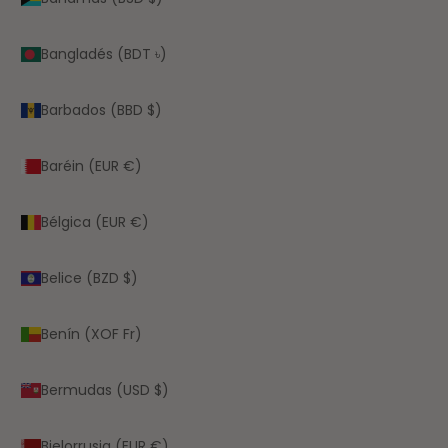
Bangladés (BDT ৳)
Barbados (BBD $)
Baréin (EUR €)
Bélgica (EUR €)
Belice (BZD $)
Benín (XOF Fr)
Bermudas (USD $)
Bielorrusia (EUR €)