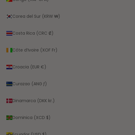
Corea del Sur (KRW ₩)
Costa Rica (CRC ₡)
Côte d’Ivoire (XOF Fr)
Croacia (EUR €)
Curazao (ANG ƒ)
Dinamarca (DKK kr.)
Dominica (XCD $)
Ecuador (USD $)