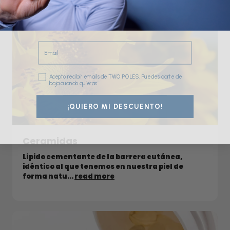
Email
Consentimiento
Acepto recibir emails de TWO POLES. Puedes darte de
baja cuando quieras.
¡QUIERO MI DESCUENTO!
Ceramidas
Lípido cementante de la barrera cutánea,
idéntico al que tenemos en nuestra piel de
forma natu...
read more