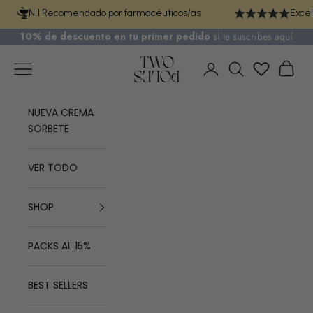
Ir al contenido
N.1 Recomendado por farmacéuticos/as
Excel
10% de descuento en tu primer pedido
si te
suscribes aquí
TWO POLES COSMETICS
Menú
Cest
Iniciar sesión
Buscar
NUEVA CREMA
SORBETE
VER TODO
SHOP
PACKS AL 15%
BEST SELLERS