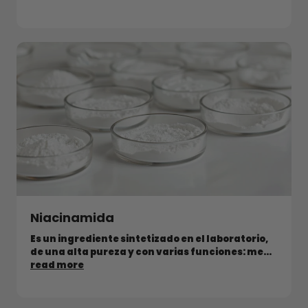
Niacinamida
Es un ingrediente sintetizado en el laboratorio,
de una alta pureza y con varias funciones: me...
read more