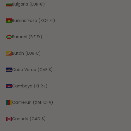
Bulgaria (EUR €)
Burkina Faso (XOF Fr)
Burundi (BIF Fr)
Bután (EUR €)
Cabo Verde (CVE $)
Camboya (KHR ៛)
Camerún (XAF CFA)
Canadá (CAD $)