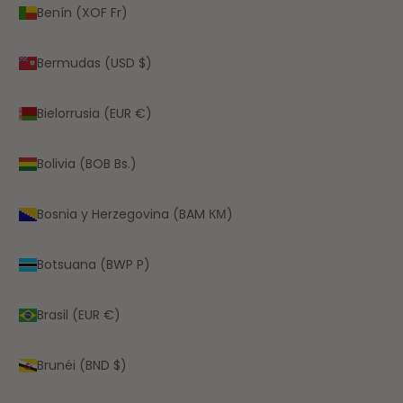
Benín (XOF Fr)
Bermudas (USD $)
Bielorrusia (EUR €)
Bolivia (BOB Bs.)
Bosnia y Herzegovina (BAM КМ)
Botsuana (BWP P)
Brasil (EUR €)
Brunéi (BND $)