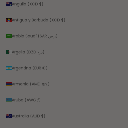
Anguila (XCD $)
Antigua y Barbuda (XCD $)
Arabia Saudí (SAR ر.س)
Argelia (DZD د.ج)
Argentina (EUR €)
Armenia (AMD դր.)
Aruba (AWG ƒ)
Australia (AUD $)