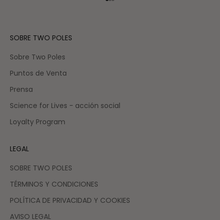
Ir al artículo 1
Ir al artículo 2
Ir al artículo 3
SOBRE TWO POLES
Sobre Two Poles
Puntos de Venta
Prensa
Science for Lives - acción social
Loyalty Program
LEGAL
SOBRE TWO POLES
TÉRMINOS Y CONDICIONES
POLÍTICA DE PRIVACIDAD Y COOKIES
AVISO LEGAL