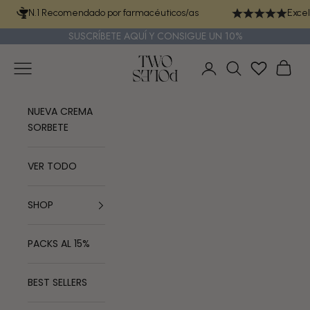
Ir al contenido
N.1 Recomendado por farmacéuticos/as
Excel
SUSCRÍBETE
AQUÍ
Y CONSIGUE UN 10%
TWO POLES COSMETICS
Menú
Cest
Iniciar sesión
Buscar
NUEVA CREMA
SORBETE
VER TODO
SHOP
PACKS AL 15%
BEST SELLERS