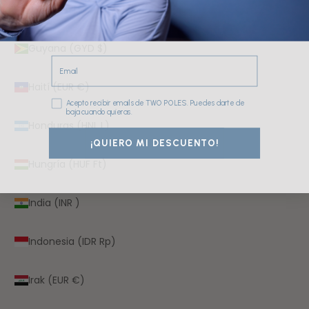
Guinea-Bisáu (XOF Fr)
Guyana (GYD $)
Email
Haití (EUR €)
Consentimiento
Acepto recibir emails de TWO POLES. Puedes darte de
baja cuando quieras.
Honduras (HNL L)
¡QUIERO MI DESCUENTO!
Hungría (HUF Ft)
India (INR ₹)
Indonesia (IDR Rp)
Irak (EUR €)