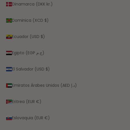
Dinamarca (DKK kr.)
Dominica (XCD $)
Ecuador (USD $)
Egipto (EGP ج.م)
El Salvador (USD $)
Emiratos Árabes Unidos (AED د.إ)
Eritrea (EUR €)
Eslovaquia (EUR €)