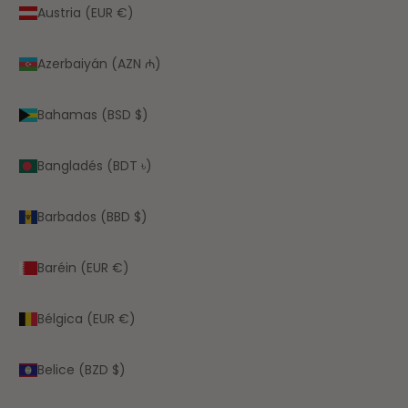
Austria (EUR €)
Azerbaiyán (AZN ₼)
Bahamas (BSD $)
Bangladés (BDT ৳)
Barbados (BBD $)
Baréin (EUR €)
Bélgica (EUR €)
Belice (BZD $)