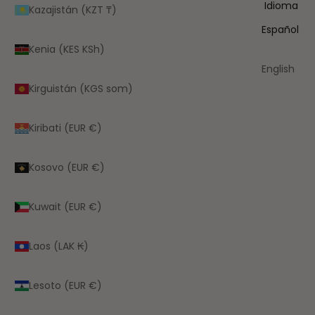
Idioma
Kazajistán (KZT ₸)
Español
Kenia (KES KSh)
English
Kirguistán (KGS som)
Kiribati (EUR €)
Kosovo (EUR €)
Kuwait (EUR €)
Laos (LAK ₭)
Lesoto (EUR €)