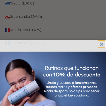
Grecia (EUR €)
Groenlandia (DKK kr.)
Guadalupe (EUR €)
Guatemala (GTQ Q)
Guayana Francesa (EUR €)
Guernesey (GBP £)
Guinea (GNF Fr)
Guinea Ecuatorial (XAF CFA)