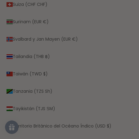
Suiza (CHF CHF)
Surinam (EUR €)
Svalbard y Jan Mayen (EUR €)
Tailandia (THB ฿)
Taiwán (TWD $)
Tanzania (TZS Sh)
Tayikistán (TJS ЅМ)
Territorio Británico del Océano Índico (USD $)