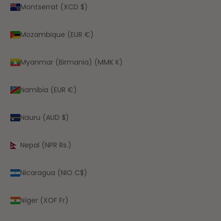
Montserrat (XCD $)
Mozambique (EUR €)
Myanmar (Birmania) (MMK K)
Namibia (EUR €)
Nauru (AUD $)
Nepal (NPR Rs.)
Nicaragua (NIO C$)
Níger (XOF Fr)