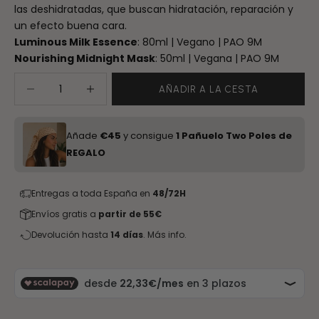
las deshidratadas, que buscan hidratación, reparación y
un efecto buena cara.
Luminous Milk Essence
: 80ml | Vegano | PAO 9M
Nourishing Midnight Mask
: 50ml | Vegana | PAO 9M
Reducir cantidad
Aumentar cantidad
AÑADIR A LA CESTA
Añade
€45
y consigue
1 Pañuelo Two Poles de
REGALO
Entregas a toda España en
48/72H
Envíos gratis a
partir de 55€
Devolución hasta
14 días
.
Más info.