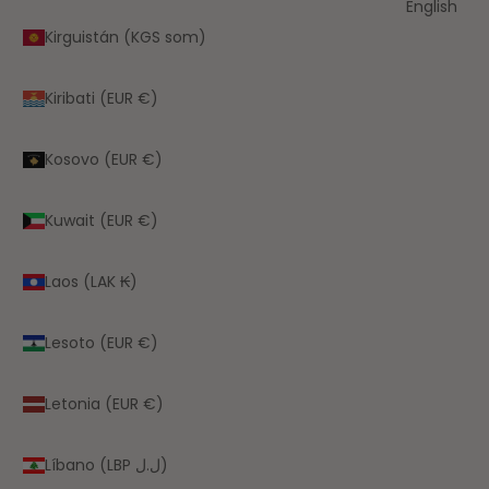
English
Kirguistán (KGS som)
Kiribati (EUR €)
Kosovo (EUR €)
Kuwait (EUR €)
Laos (LAK ₭)
Lesoto (EUR €)
Letonia (EUR €)
Líbano (LBP ل.ل)