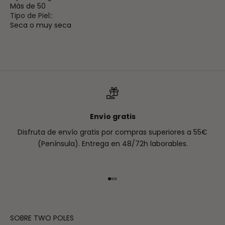
Más de 50
Tipo de Piel::
Seca o muy seca
Envío gratis
Disfruta de envío gratis por compras superiores a 55€
(Península). Entrega en 48/72h laborables.
Ir al artículo 1
Ir al artículo 2
Ir al artículo 3
SOBRE TWO POLES