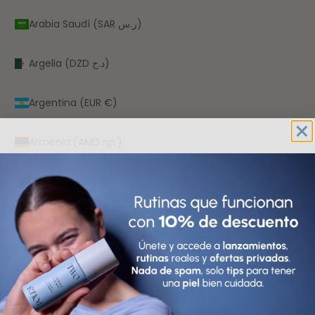
Arabia Saudí (SAR ر.س)
Argelia (DZD د.ج)
Argentina (EUR €)
Armenia (AMD դր.)
Aruba (AWG ƒ)
Australia (AUD $)
Austria (EUR €)
Azerbaiyán (AZN ₼)