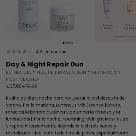
Ir al artículo 1
Ir al artículo 2
Ir al artículo 3
Ir al artículo 4
Ir al artículo 5
Ir al artículo 6
4.2 | 5 reseñas
Day & Night Repair Duo
RUTINA DIA Y NOCHE HIDRATACION Y REPARACION
POST VERANO
Precio de oferta
Precio normal
€67,00
€78,00
Rutina de día y noche para recuperar la piel después del
verano. Por la mañana, Luminous Milk Essence hidrata,
refuerza la barrera cutánea y potencia la firmeza y la
luminosidad. Por la noche, Nourishing Midnight Mask nutre
y repara intensamente, dejando la piel más suave y
revitalizada. Ideal para todo tipo de pieles, especialmente