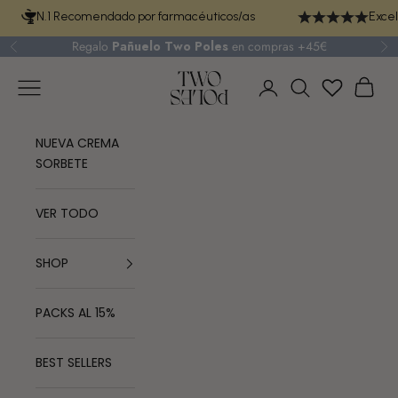
Ir al contenido
N.1 Recomendado por farmacéuticos/as
Excel
Regalo
Pañuelo Two Poles
en compras +45€
Anterior
Si
TWO POLES COSMETICS
Menú
Cest
Iniciar sesión
Buscar
NUEVA CREMA
SORBETE
VER TODO
SHOP
PACKS AL 15%
BEST SELLERS