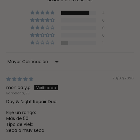
4
0
0
0
1
Sort by
23/07/2026
monica y.g.
Barcelona, ES
Day & Night Repair Duo
Elije un rango:
Más de 50
Tipo de Piel::
Seca o muy seca