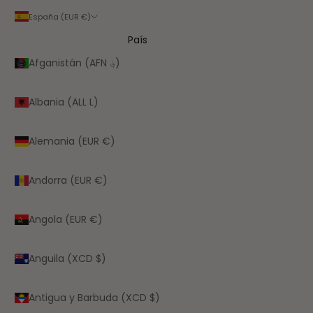
España (EUR €)
País
Afganistán (AFN ؋)
Albania (ALL L)
Alemania (EUR €)
Andorra (EUR €)
Angola (EUR €)
Anguila (XCD $)
Antigua y Barbuda (XCD $)