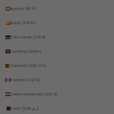
Burundi (BIF Fr)
Bután (EUR €)
Cabo Verde (CVE $)
Camboya (KHR ៛)
Camerún (XAF CFA)
Canadá (CAD $)
Caribe neerlandés (USD $)
Catar (QAR ر.ق)