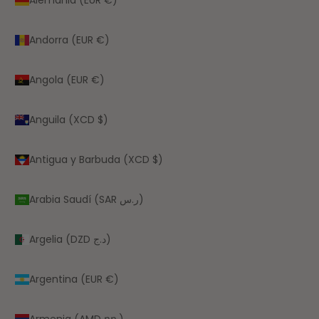
Andorra (EUR €)
Angola (EUR €)
Anguila (XCD $)
Antigua y Barbuda (XCD $)
Arabia Saudí (SAR ر.س)
Argelia (DZD د.ج)
Argentina (EUR €)
Armenia (AMD դր.)