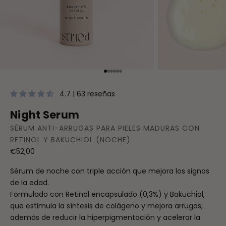
Ir al artículo 1
Ir al artículo 2
Ir al artículo 3
Ir al artículo 4
Ir al artículo 5
Ir al artículo 6
4.7 | 63 reseñas
Night Serum
SÉRUM ANTI-ARRUGAS PARA PIELES MADURAS CON
RETINOL Y BAKUCHIOL (NOCHE)
Precio de oferta
€52,00
Sérum de noche con triple acción que mejora los signos
de la edad.
Formulado con Retinol encapsulado (0,3%) y Bakuchiol,
que estimula la síntesis de colágeno y mejora arrugas,
además de reducir la hiperpigmentación y acelerar la