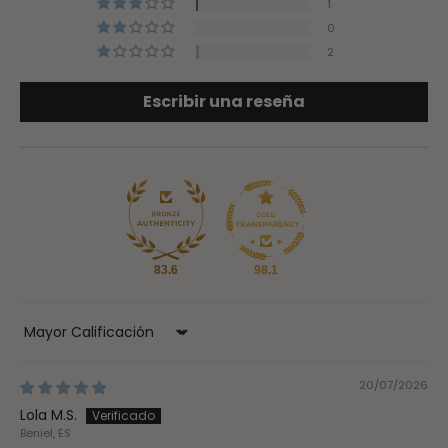
1
0
2
Escribir una reseña
83.6
98.1
Sort by
20/07/2026
Lola M.S.
Beniel, ES