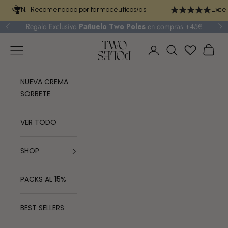
Ir al contenido
N.1 Recomendado por farmacéuticos/as
Excel
Regalo Exclusivo
Pañuelo Two Poles
en compras +45€
Anterior
Si
TWO POLES COSMETICS
Menú
Cest
Iniciar sesión
Buscar
NUEVA CREMA
SORBETE
VER TODO
SHOP
PACKS AL 15%
BEST SELLERS