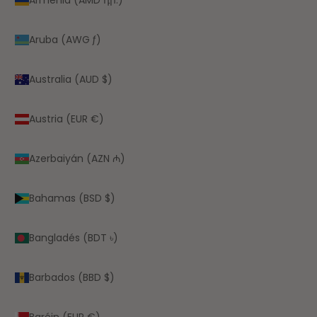
Aruba (AWG ƒ)
Australia (AUD $)
Austria (EUR €)
Azerbaiyán (AZN ₼)
Bahamas (BSD $)
Bangladés (BDT ৳)
Barbados (BBD $)
Baréin (EUR €)