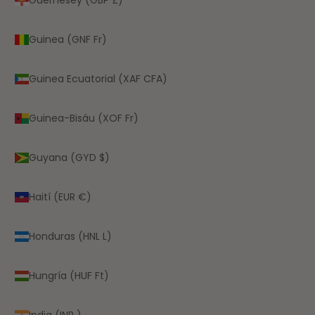
Guinea (GNF Fr)
Guinea Ecuatorial (XAF CFA)
Guinea-Bisáu (XOF Fr)
Guyana (GYD $)
Haití (EUR €)
Honduras (HNL L)
Hungría (HUF Ft)
India (INR ₹)