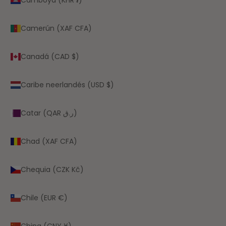
Camerún (XAF CFA)
Canadá (CAD $)
Caribe neerlandés (USD $)
Catar (QAR ر.ق)
Chad (XAF CFA)
Chequia (CZK Kč)
Chile (EUR €)
China (CNY ¥)