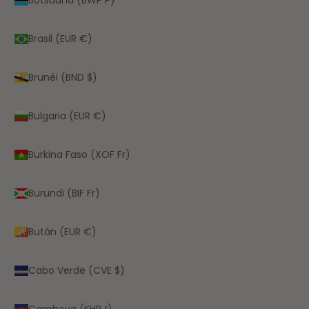
Brasil (EUR €)
Brunéi (BND $)
Bulgaria (EUR €)
Burkina Faso (XOF Fr)
Burundi (BIF Fr)
Bután (EUR €)
Cabo Verde (CVE $)
Camboya (KHR ៛)