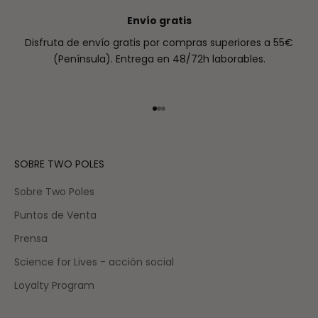
Envío gratis
Disfruta de envío gratis por compras superiores a 55€
(Península). Entrega en 48/72h laborables.
Ir al artículo 1
Ir al artículo 2
Ir al artículo 3
SOBRE TWO POLES
Sobre Two Poles
Puntos de Venta
Prensa
Science for Lives - acción social
Loyalty Program