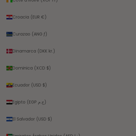
Croacia (EUR €)
Curazao (ANG ƒ)
Dinamarca (DKK kr.)
Dominica (XCD $)
Ecuador (USD $)
Egipto (EGP ج.م)
El Salvador (USD $)
Emiratos Árabes Unidos (AED د.إ)