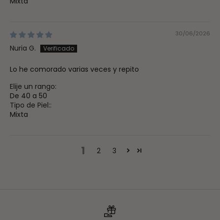
Mixta
30/06/2026
Nuria G.
Lo he comorado varias veces y repito
Elije un rango:
De 40 a 50
Tipo de Piel::
Mixta
1
2
3