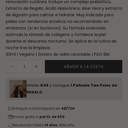
renovación cutánea. Incluye un complejo prebiótico,
Extracto de Regaliz, Ácido Hialurónico, Aloe Vera y extracto
de Algodón para calmar e hidratar. Muy indicado para
pieles con tendencia acnéica; no recomendado en
embarazo (sí en lactancia). Su fórmula avanzada
estimula la síntesis de colágeno y fortalece la piel
durante el descanso nocturno. Se aplica en la rutina de
noche tras la limpieza.
30ml | Vegano | Gotero de vidrio reciclable | PAO 6M
Reducir cantidad
Aumentar cantidad
AÑADIR A LA CESTA
Añade
€45
y consigue
1 Pañuelo Two Poles de
REGALO
Entregas a toda España en
48/72H
Envíos gratis a
partir de 55€
Devolución hasta
14 días
.
Más info.