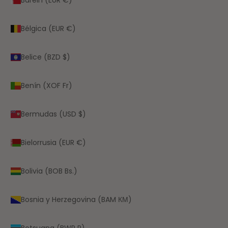
Bélgica (EUR €)
Belice (BZD $)
Benín (XOF Fr)
Bermudas (USD $)
Bielorrusia (EUR €)
Bolivia (BOB Bs.)
Bosnia y Herzegovina (BAM КМ)
Botsuana (BWP P)