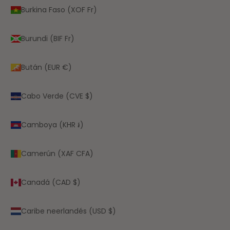
Burkina Faso (XOF Fr)
Burundi (BIF Fr)
Bután (EUR €)
Cabo Verde (CVE $)
Camboya (KHR ៛)
Camerún (XAF CFA)
Canadá (CAD $)
Caribe neerlandés (USD $)