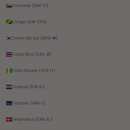
Comoras (KMF Fr)
Congo (XAF CFA)
Corea del Sur (KRW ₩)
Costa Rica (CRC ₡)
Côte d’Ivoire (XOF Fr)
Croacia (EUR €)
Curazao (ANG ƒ)
Dinamarca (DKK kr.)