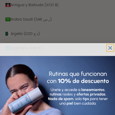
Antigua y Barbuda (XCD $)
Arabia Saudí (SAR ر.س)
Argelia (DZD د.ج)
Argentina (EUR €)
Armenia (AMD դր.)
Aruba (AWG ƒ)
Australia (AUD $)
Austria (EUR €)