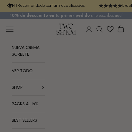
Ir al contenido
N.1 Recomendado por farmacéuticos/as
Excel
10% de descuento en tu primer pedido
si te
suscribes aquí
TWO POLES COSMETICS
Menú
Cest
Iniciar sesión
Buscar
NUEVA CREMA
SORBETE
VER TODO
SHOP
PACKS AL 15%
BEST SELLERS