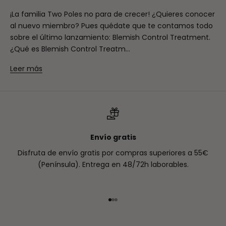
¡La familia Two Poles no para de crecer! ¿Quieres conocer
al nuevo miembro? Pues quédate que te contamos todo
sobre el último lanzamiento: Blemish Control Treatment.
¿Qué es Blemish Control Treatm...
Leer más
Envío gratis
Disfruta de envío gratis por compras superiores a 55€
(Península). Entrega en 48/72h laborables.
Ir al artículo 1
Ir al artículo 2
Ir al artículo 3