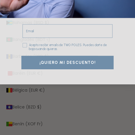
Azerbaiyán (AZN ₼)
Bahamas (BSD $)
Email
Bangladés (BDT ৳)
Consentimiento
Acepto recibir emails de TWO POLES. Puedes darte de
baja cuando quieras.
Barbados (BBD $)
¡QUIERO MI DESCUENTO!
Baréin (EUR €)
Bélgica (EUR €)
Belice (BZD $)
Benín (XOF Fr)