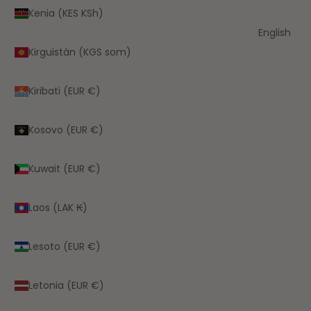
Kenia (KES KSh)
English
Kirguistán (KGS som)
Kiribati (EUR €)
Kosovo (EUR €)
Kuwait (EUR €)
Laos (LAK ₭)
Lesoto (EUR €)
Letonia (EUR €)