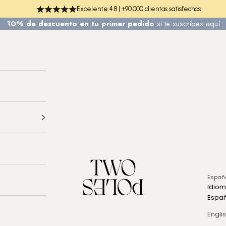
Excelente 4.8 | +90.000 clientas satisfechas
10% de descuento en tu primer pedido
si te
suscribes aquí
TWO POLES COSMETICS
Españ
Idio
Espa
Engli