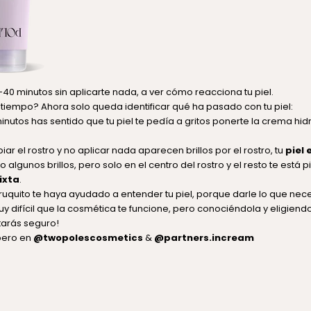
40 minutos sin aplicarte nada, a ver cómo reacciona tu piel.
tiempo? Ahora solo queda identificar qué ha pasado con tu piel:
inutos has sentido que tu piel te pedía a gritos ponerte la crema hidr
mpiar el rostro y no aplicar nada aparecen brillos por el rostro, tu
piel 
 algunos brillos, pero solo en el centro del rostro y el resto te está 
ixta
.
ruquito te haya ayudado a e
ntender tu piel, porque darle lo que neces
uy difícil que la cosmética te funcione, pero conociéndola y eligiend
rtarás seguro!
pero en
@twopolescosmetics
&
@partners.incream