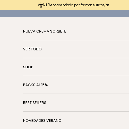
Ir al contenido
N.1 Recomendado por farmacéuticos/as
NUEVA CREMA SORBETE
VER TODO
SHOP
PACKS AL 15%
BEST SELLERS
NOVEDADES VERANO