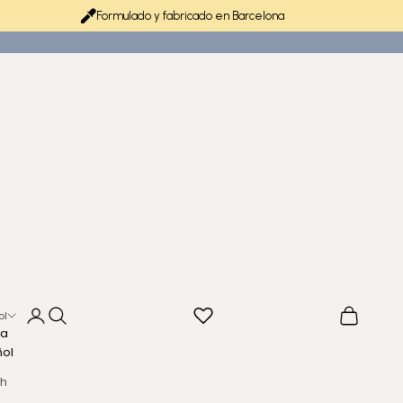
Formulado y fabricado en Barcelona
Iniciar sesión
Buscar
Cesta
ol
ma
ñol
sh