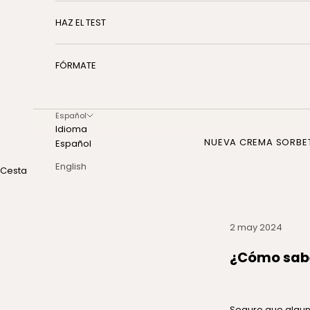
HAZ EL TEST
FÓRMATE
Español
Idioma
NUEVA CREMA SORBE
Español
English
Cesta
2 may 2024
¿Cómo sabe
Seguro que algun