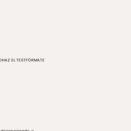
O
HAZ EL TEST
FÓRMATE
n decepcionado, o