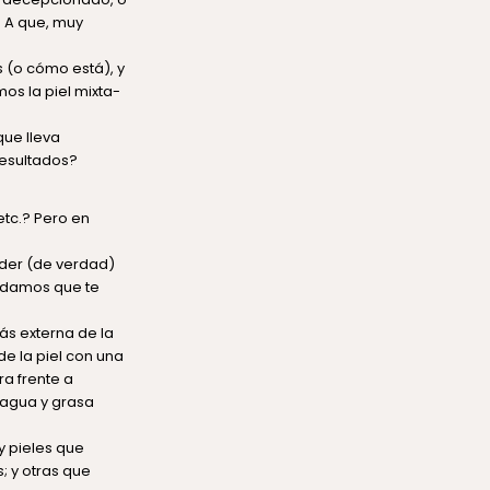
 A que, muy
 (o cómo está), y
s la piel mixta-
que lleva
resultados?
etc.? Pero en
nder (de verdad)
endamos que te
s externa de la
de la piel con una
a frente a
 agua y grasa
y pieles que
; y otras que