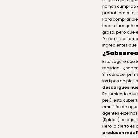
no han cumplido 
probablemente, n
Para comprar bie
tener claro qué 
grasa, pero que 
Y claro, si estam
ingredientes que 
¿Sabes real
Esto seguro que t
realidad… ¿sabem
Sin conocer prime
los tipos de piel
descargues nue
Resumiendo muc
piel), está cubie
emulsión de agua 
agentes externos 
(lípidos) en equil
Pero lo cierto es
producen más l