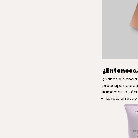
¿Entonces,
¿Sabes a ciencia 
preocupes porque 
llamamos la “técn
Lávate el rostr