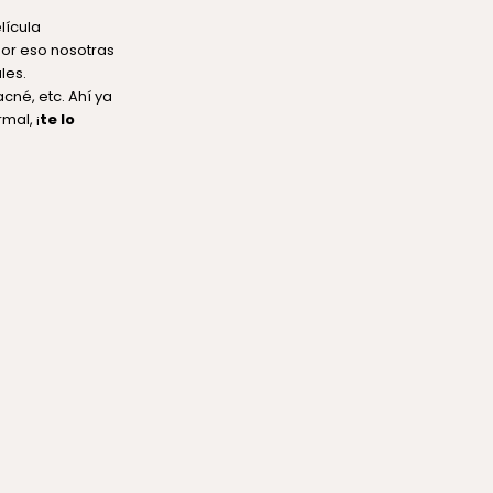
lícula
por eso nosotras
les.
né, etc. Ahí ya
mal, ¡
te lo