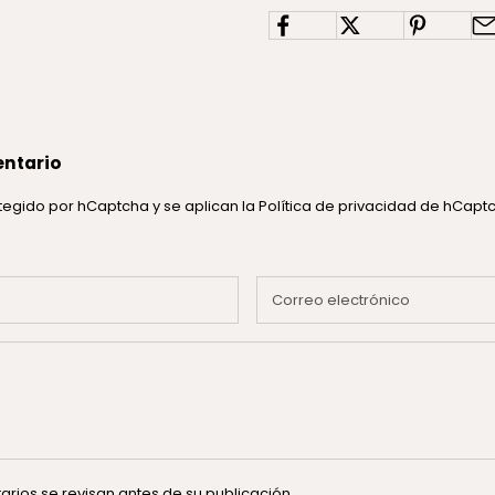
entario
rotegido por hCaptcha y se aplican
la Política de privacidad de hCap
rios se revisan antes de su publicación.