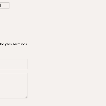
tcha
y los
Términos