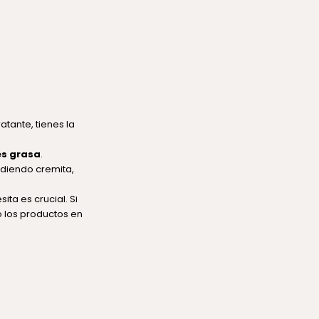
atante, tienes la
es grasa
.
pidiendo cremita,
ita es crucial. Si
o los productos en