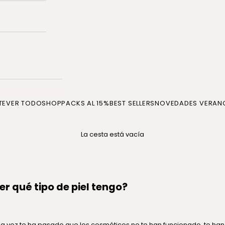
TE
VER TODO
SHOP
PACKS AL 15%
BEST SELLERS
NOVEDADES VERAN
La cesta está vacía
r qué tipo de piel tengo?
a vez te ha pasado que los cosméticos no te han funcionado, te ha