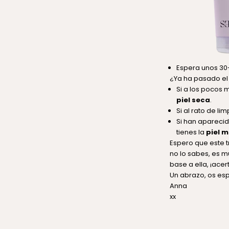
Espera unos 30-
¿Ya ha pasado el 
Si a los pocos m
piel seca
.
Si al rato de li
Si han aparecido
tienes la
piel m
Espero que este t
no lo sabes, es m
base a ella, ¡ace
Un abrazo, os es
Anna
xx