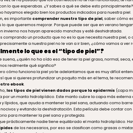
con lo que esperabas. ¿Y sabes a qué se debe esto principalmente?
o hayamos elegido bien los productos indicados para nuestra piel.
n, es importante
comprender nuestro tipo de piel
, saber cómo es
es lo que queremos mejorar. Porque puede ser que en verano tengamo
en invierno nos hayan aparecido manchas y esté deshidratada.
os comprando un producto que no es lo que necesita nuestra piel, o 
precisamente a nuestra piel no le van a ir bien, ¿cómo vamos a ver 
mente lo que es el “tipo de piel”?
e suena, ¿quién no ha oído eso de tener la piel grasa, normal, seca, 
os realmente qué significa?
ro cómo funciona la piel ya te adelantamos que es muy difícil ente
, así que si quieres profundizar un poquito más en el tema, te recom
stro ebook
.
ho,
los tipos de piel vienen dados porque la epidermis
(capa má
rta por un manto hidrolipídico. Este manto cubre la capa más externa 
y lípidos, que ayuda a mantener la piel sana, actuando como barrer
nocivos y evitando la deshidratación. Esta película debe contar con
ibrio para mantener la piel sana y protegida.
 que prácticamente nadie tiene equilibrado el manto hidrolipídico. Ha
ípidos
de los necesarios, por eso se clasifican como grasas o mixtas