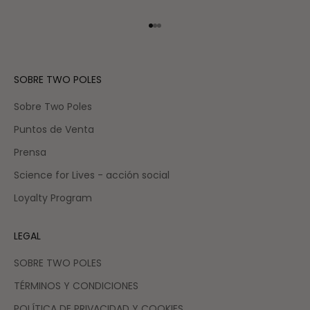
Ir al artículo 1
Ir al artículo 2
Ir al artículo 3
SOBRE TWO POLES
Sobre Two Poles
Puntos de Venta
Prensa
Science for Lives - acción social
Loyalty Program
LEGAL
SOBRE TWO POLES
TÉRMINOS Y CONDICIONES
POLÍTICA DE PRIVACIDAD Y COOKIES