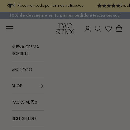
Ir al contenido
N.1 Recomendado por farmacéuticos/as
Excel
10% de descuento en tu primer pedido
si te
suscribes aquí
TWO POLES COSMETICS
Menú
Cest
Iniciar sesión
Buscar
NUEVA CREMA
SORBETE
VER TODO
SHOP
PACKS AL 15%
BEST SELLERS