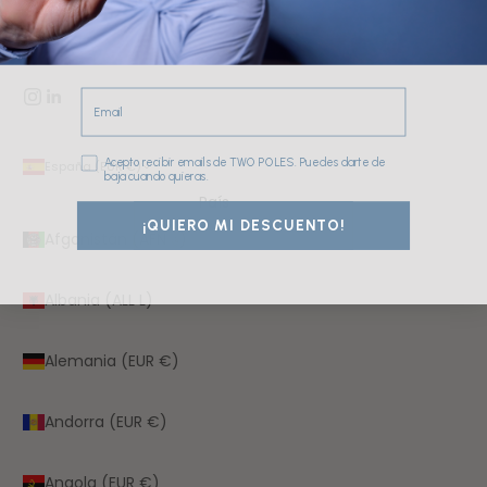
TÓNICOS Y EXFOLIANTES FACIALES
FAQs
Email
Consentimiento
Acepto recibir emails de TWO POLES. Puedes darte de
España (EUR €)
baja cuando quieras.
País
¡QUIERO MI DESCUENTO!
Afganistán (AFN ؋)
Albania (ALL L)
Alemania (EUR €)
Andorra (EUR €)
Angola (EUR €)