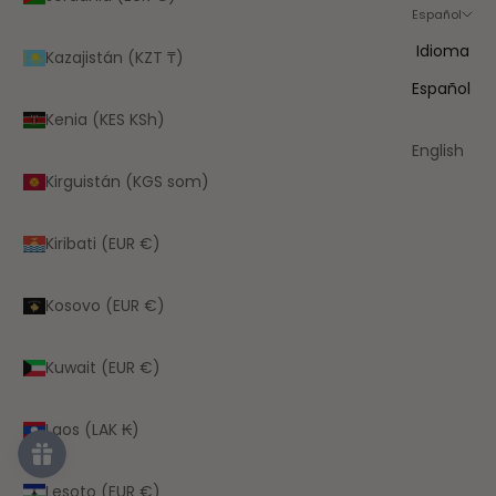
Español
Idioma
Kazajistán (KZT ₸)
Español
Kenia (KES KSh)
English
Kirguistán (KGS som)
Kiribati (EUR €)
Kosovo (EUR €)
Kuwait (EUR €)
Laos (LAK ₭)
Lesoto (EUR €)