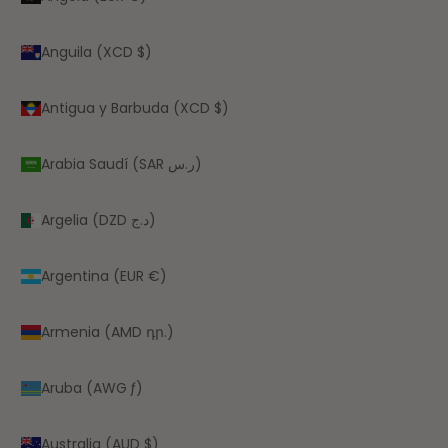
Anguila (XCD $)
Antigua y Barbuda (XCD $)
Arabia Saudí (SAR ر.س)
Argelia (DZD د.ج)
Argentina (EUR €)
Armenia (AMD դր.)
Aruba (AWG ƒ)
Australia (AUD $)