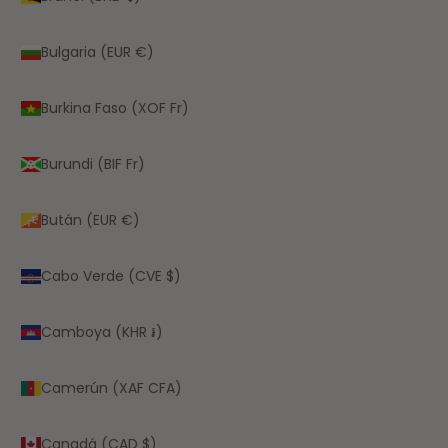
Bulgaria (EUR €)
Burkina Faso (XOF Fr)
Burundi (BIF Fr)
Bután (EUR €)
Cabo Verde (CVE $)
Camboya (KHR ៛)
Camerún (XAF CFA)
Canadá (CAD $)