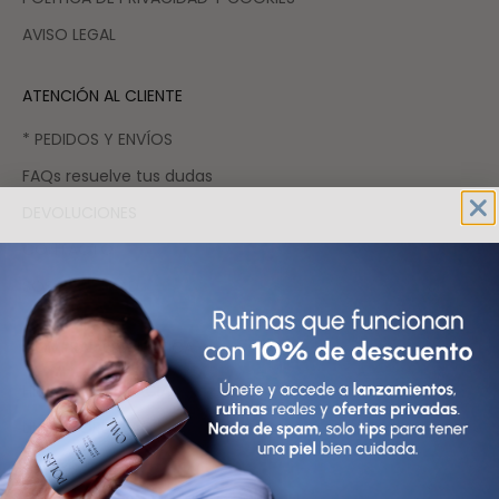
AVISO LEGAL
ATENCIÓN AL CLIENTE
* PEDIDOS Y ENVÍOS
FAQs resuelve tus dudas
DEVOLUCIONES
CONTACTO
SOSTENIBILIDAD
COMPRAR COSMÉTICA
HIDRATANTES FACIALES
LIMPIADORES FACIALES
SÉRUMS FACIALES