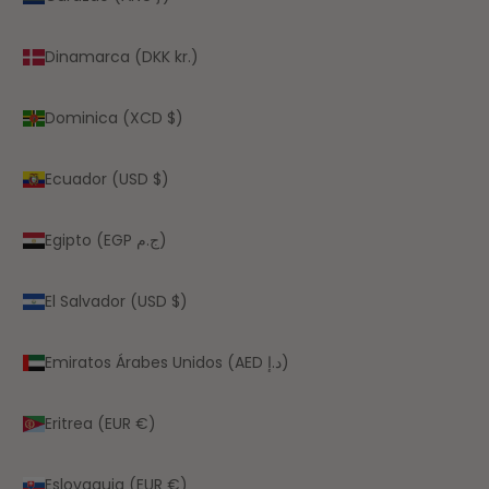
Dinamarca (DKK kr.)
Dominica (XCD $)
Ecuador (USD $)
Egipto (EGP ج.م)
El Salvador (USD $)
Emiratos Árabes Unidos (AED د.إ)
Eritrea (EUR €)
Eslovaquia (EUR €)