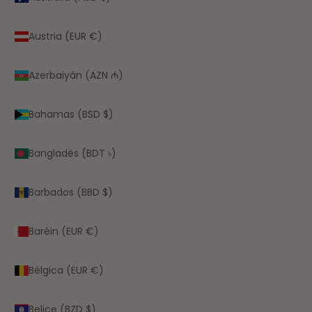
Austria (EUR €)
Azerbaiyán (AZN ₼)
Bahamas (BSD $)
Bangladés (BDT ৳)
Barbados (BBD $)
Baréin (EUR €)
Bélgica (EUR €)
Belice (BZD $)