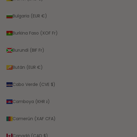
Bulgaria (EUR €)
Burkina Faso (XOF Fr)
Burundi (BIF Fr)
Bután (EUR €)
Cabo Verde (CVE $)
Camboya (KHR ៛)
Camerún (XAF CFA)
Canadá (CAD $)