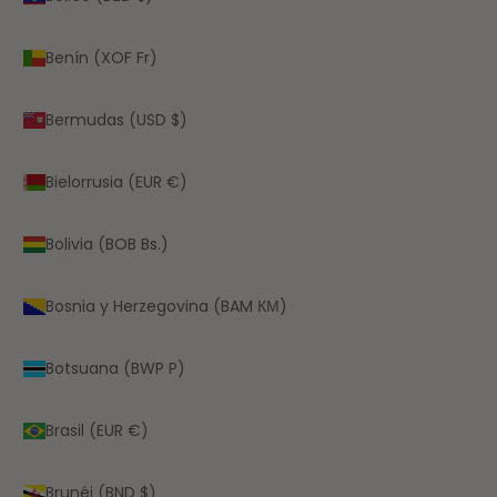
Benín (XOF Fr)
Bermudas (USD $)
Bielorrusia (EUR €)
Bolivia (BOB Bs.)
Bosnia y Herzegovina (BAM КМ)
Botsuana (BWP P)
Brasil (EUR €)
Brunéi (BND $)