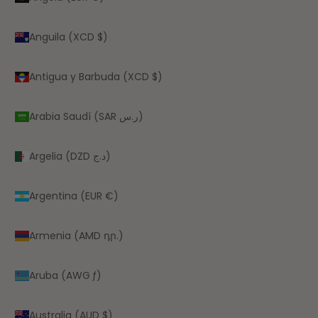
Anguila (XCD $)
Antigua y Barbuda (XCD $)
Arabia Saudí (SAR ر.س)
Argelia (DZD د.ج)
Argentina (EUR €)
Armenia (AMD դր.)
Aruba (AWG ƒ)
Australia (AUD $)