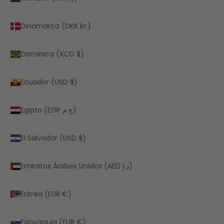
Dinamarca (DKK kr.)
Dominica (XCD $)
Ecuador (USD $)
Egipto (EGP ج.م)
El Salvador (USD $)
Emiratos Árabes Unidos (AED د.إ)
Eritrea (EUR €)
Eslovaquia (EUR €)