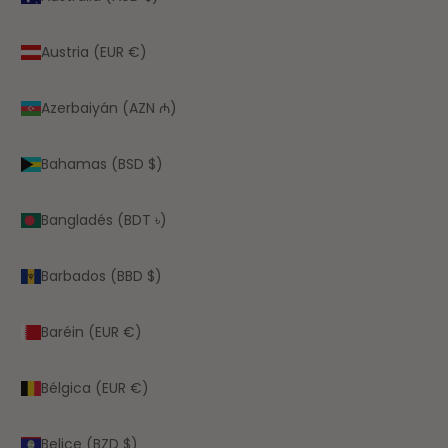
Austria (EUR €)
Azerbaiyán (AZN ₼)
Bahamas (BSD $)
Bangladés (BDT ৳)
Barbados (BBD $)
Baréin (EUR €)
Bélgica (EUR €)
Belice (BZD $)