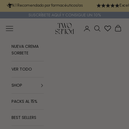
Ir al contenido
N.1 Recomendado por farmacéuticos/as
Excel
SUSCRÍBETE
AQUÍ
Y CONSIGUE UN 10%
TWO POLES COSMETICS
Menú
Cest
Iniciar sesión
Buscar
NUEVA CREMA
SORBETE
VER TODO
SHOP
PACKS AL 15%
BEST SELLERS