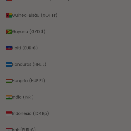
Guinea-Bisáu (XOF Fr)
Guyana (GYD $)
Haití (EUR €)
Honduras (HNL L)
Hungría (HUF Ft)
India (INR ₹)
Indonesia (IDR Rp)
Irak (EUR €)