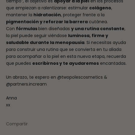
tiempo”, el objetivo es
apoyar a la piel
en los procesos
que empiezan a ralentizarse: estimular
colágeno
,
mantener la
hidratación
, proteger frente a la
pigmentación y reforzar la barrera
cutánea.
Con
fórmulas
bien diseñadas
y una rutina constante
,
la piel puede seguir viéndose
luminosa, firme y
saludable durante la menopausia
. Si necesitas ayuda
para construir una rutina que se convierta en tu aliada
para acompañar a la piel en esta nueva etapa, recuerda
que puedes
escribirnos y te ayudaremos
encantadas.
Un abrazo, te espero en
@twopolescosmetics
&
@partners.incream
Anna
xx
Compartir