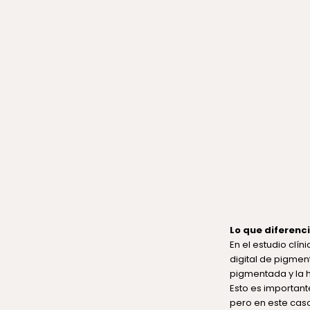
Lo que diferenc
En el estudio clí
digital de pigme
pigmentada y la 
Esto es important
pero en este ca