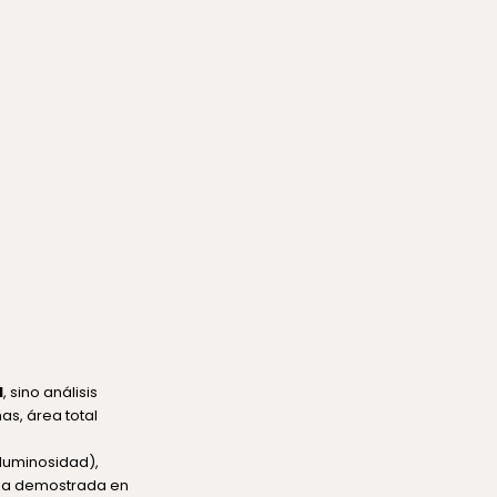
l
, sino análisis
as, área total
 luminosidad),
cia demostrada en