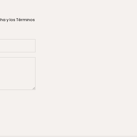
tcha
y los
Términos