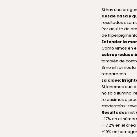
Si hay una pregu
desde casa y q
resultados asom
Por aquí te dej
de hiperpigmenta
Entender la ma
Como vimos en
e
sobreproducció
también de contro
Si no inhibimos l
reaparecen.
La clave: Brigh
Si tenemos que 
no solo ilumina:
Lo pusimos a pru
moderadas-seve
Resultados
inst
–17% en el núme
–17,2% en el área
+19% en homogen