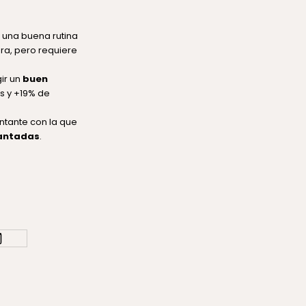
 una buena rutina
ra, pero requiere
ir un
buen
s y +19% de
ntante con la que
cantadas
.