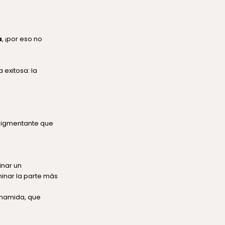
a
, ¡por eso no
 exitosa: la
spigmentante que
inar un
inar la parte más
inamida, que