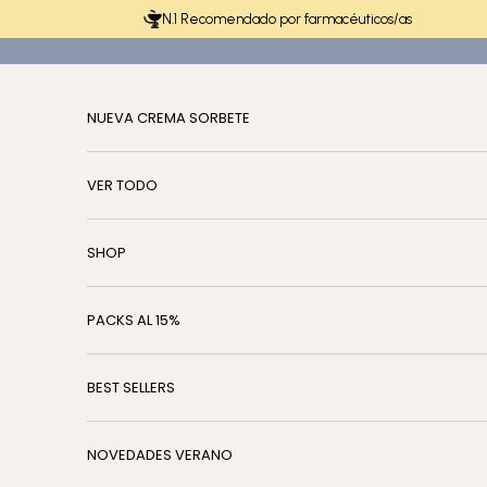
Ir al contenido
N.1 Recomendado por farmacéuticos/as
NUEVA CREMA SORBETE
VER TODO
SHOP
PACKS AL 15%
BEST SELLERS
NOVEDADES VERANO