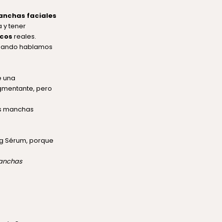
anchas faciales
 y tener
icos
reales.
cuando hablamos
e una
igmentante, pero
las manchas
ng Sérum
, porque
manchas