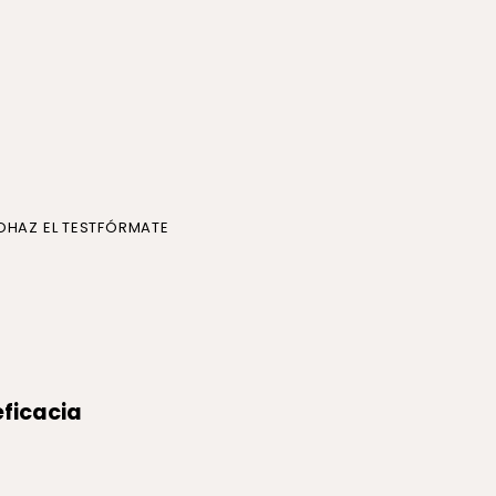
O
HAZ EL TEST
FÓRMATE
ficacia