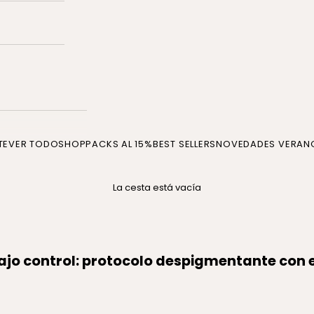
TE
VER TODO
SHOP
PACKS AL 15%
BEST SELLERS
NOVEDADES VERAN
La cesta está vacía
jo control: protocolo despigmentante con e