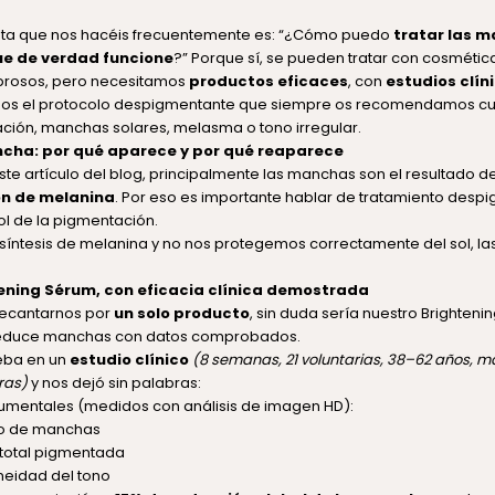
nta que nos hacéis frecuentemente es: “¿Cómo puedo
tratar las m
ue de verdad funcione
?” Porque sí, se pueden tratar con cosmética
brosos, pero necesitamos
productos eficaces
, con
estudios clín
amos el protocolo despigmentante que siempre os recomendamos 
ción, manchas solares, melasma o tono irregular.
ncha: por qué aparece y por qué reaparece
ste artículo del blog
, principalmente las manchas son el resultado d
n de melanina
. Por eso es importante hablar de tratamiento desp
l de la pigmentación.
a síntesis de melanina y no nos protegemos correctamente del sol, 
tening Sérum, con eficacia clínica demostrada
decantarnos por
un solo producto
, sin duda sería nuestro
Brighteni
 reduce manchas con datos comprobados.
eba en un
estudio clínico
(8 semanas, 21 voluntarias, 38–62 años, 
ras)
y nos dejó sin palabras:
rumentales (medidos con análisis de imagen HD):
ro de manchas
 total pigmentada
eidad del tono