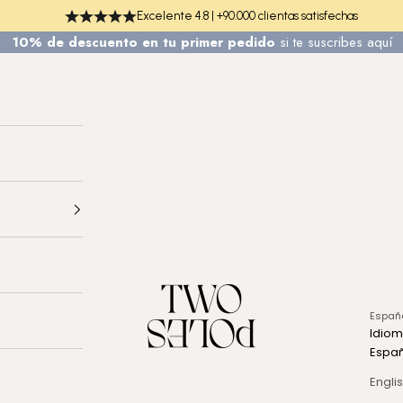
Excelente 4.8 | +90.000 clientas satisfechas
10% de descuento en tu primer pedido
si te
suscribes aquí
TWO POLES COSMETICS
Españ
Idio
Espa
Engli