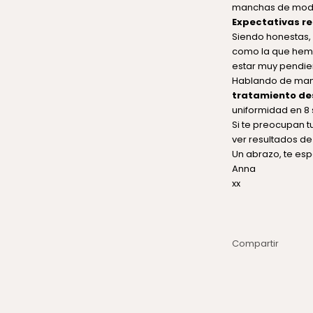
manchas de mode
Expectativas re
Siendo honestas,
como la que hemo
estar muy pendie
Hablando de man
tratamiento d
uniformidad en 8 
Si te preocupan 
ver resultados d
Un abrazo, te es
Anna
xx
Compartir