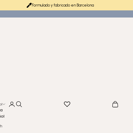
Formulado y fabricado en Barcelona
Iniciar sesión
Buscar
Cesta
ol
ma
ñol
sh