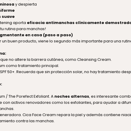
uminosa
y despierta
niforme
s suave
ghtening aporta
eficacia antimanchas clínicamente demostrad
 tu rutina para manchas!
igmentante en casa (paso a paso)
 un buen producto, viene lo segundo más importante para una rutina
na:
 que no altere la barrera cutánea, como
Cleansing Cream
.
rum
como tratamiento principal.
SPF 50+. Recuerda que sin protección solar, no hay tratamiento de
:
rum /
The Porefect Exfoliant
. A
noches alternas
, es interesante comb
con activos renovadores como los exfoliantes, para ayudar a difum
manchas.
generadora.
Cica Face Cream
repara la piel y además contiene niac
tamiento contra las manchas.