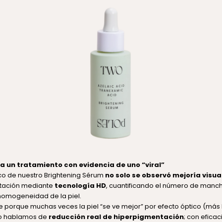
ia un tratamiento con evidencia de uno “viral”
nico de nuestro Brightening Sérum
no solo se observó mejoría visua
ntación mediante
tecnología HD
, cuantificando el número de manch
homogeneidad de la piel.
e porque muchas veces la piel “se ve mejor” por efecto óptico (más
so hablamos de
reducción real de hiperpigmentación
; con efica