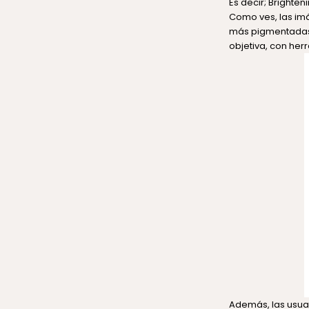
Es decir; Brighte
Como ves, las im
más pigmentadas y
objetiva, con her
Además, las usuari