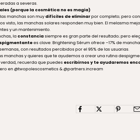
radas a severas.
ales (porque la cosmética no es magia)
 las manchas son muy
difíciles de eliminar
por completo; pero con
s visto, las manchas solares responden muy bien. El melasma mejo
ntes y un mantenimiento.
chas, la
constancia
siempre es gran parte del resultado; pero eleg
espigmentante
es clave: Brightening Sérum ofrece –17% de mancha
semanas, con resultados percibidos por el 95% de las usuarias.
tus manchas y quieres que te ayudemos a crear una rutina despigme
e verdad, recuerda que puedes
escribirnos y te ayudaremos en
pero en
@twopolescosmetics
&
@partners.incream