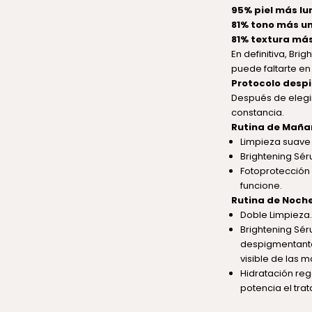
95% piel más l
81% tono más u
81% textura má
En definitiva, Bri
puede faltarte en
Protocolo desp
Después de elegir
constancia.
Rutina de Maña
Limpieza suave
Brightening Sé
Fotoprotección 
funcione.
Rutina de Noche
Doble Limpieza
.
Brightening Sé
despigmentante 
visible de las 
Hidratación re
potencia el tra