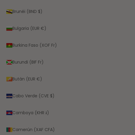
Brunéi (BND $)
Bulgaria (EUR €)
Burkina Faso (XOF Fr)
Burundi (BIF Fr)
Bután (EUR €)
Cabo Verde (CVE $)
Camboya (KHR ៛)
Camerún (XAF CFA)