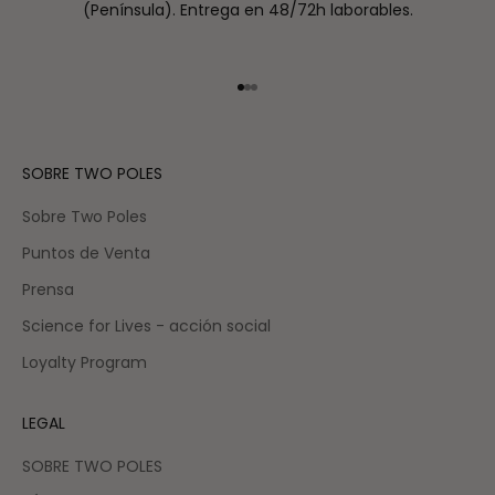
(Península). Entrega en 48/72h laborables.
Ir al artículo 1
Ir al artículo 2
Ir al artículo 3
SOBRE TWO POLES
Sobre Two Poles
Puntos de Venta
Prensa
Science for Lives - acción social
Loyalty Program
LEGAL
SOBRE TWO POLES