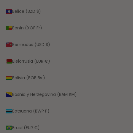
Belice (BZD $)
Benín (XOF Fr)
Bermudas (USD $)
Bielorrusia (EUR €)
Bolivia (BOB Bs.)
Bosnia y Herzegovina (BAM КМ)
Botsuana (BWP P)
Brasil (EUR €)