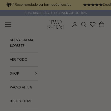
Ir al contenido
N.1 Recomendado por farmacéuticos/as
Excel
SUSCRÍBETE
AQUÍ
Y CONSIGUE UN 10%
TWO POLES COSMETICS
Menú
Cest
Iniciar sesión
Buscar
NUEVA CREMA
SORBETE
VER TODO
SHOP
PACKS AL 15%
BEST SELLERS