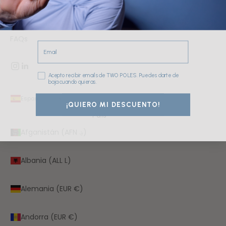
SÉRUMS FACIALES
TÓNICOS Y EXFOLIANTES FACIALES
FAQs
Email
Consentimiento
Acepto recibir emails de TWO POLES. Puedes darte de
baja cuando quieras.
España (EUR €)
¡QUIERO MI DESCUENTO!
País
Afganistán (AFN ؋)
Albania (ALL L)
Alemania (EUR €)
Andorra (EUR €)