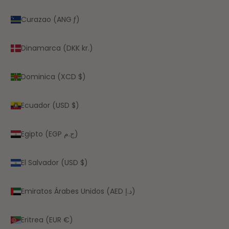
Curazao (ANG ƒ)
Dinamarca (DKK kr.)
Dominica (XCD $)
Ecuador (USD $)
Egipto (EGP ج.م)
El Salvador (USD $)
Emiratos Árabes Unidos (AED د.إ)
Eritrea (EUR €)