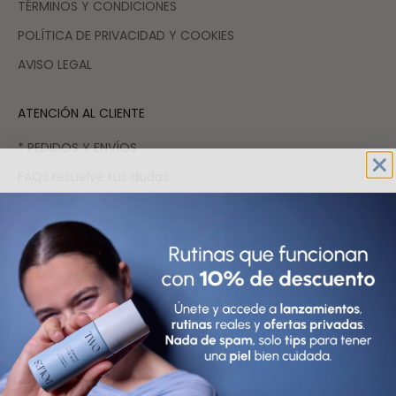
TÉRMINOS Y CONDICIONES
POLÍTICA DE PRIVACIDAD Y COOKIES
AVISO LEGAL
ATENCIÓN AL CLIENTE
* PEDIDOS Y ENVÍOS
FAQs resuelve tus dudas
DEVOLUCIONES
CONTACTO
SOSTENIBILIDAD
COMPRAR COSMÉTICA
HIDRATANTES FACIALES
LIMPIADORES FACIALES