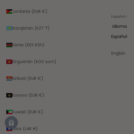
Jordania (EUR €)
Español
Idioma
Kazajistán (KZT ₸)
Español
Kenia (KES KSh)
English
Kirguistán (KGS som)
Kiribati (EUR €)
Kosovo (EUR €)
Kuwait (EUR €)
Laos (LAK ₭)