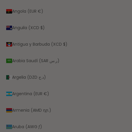
Angola (EUR €)
Anguila (XCD $)
Antigua y Barbuda (XCD $)
Arabia Saudí (SAR ر.س)
Argelia (DZD د.ج)
Argentina (EUR €)
Armenia (AMD դր.)
Aruba (AWG ƒ)