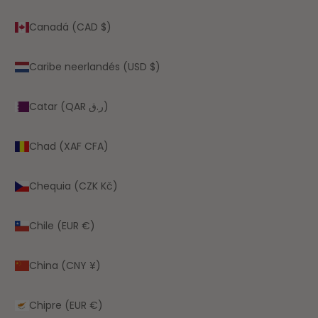
Canadá (CAD $)
Caribe neerlandés (USD $)
Catar (QAR ر.ق)
Chad (XAF CFA)
Chequia (CZK Kč)
Chile (EUR €)
China (CNY ¥)
Chipre (EUR €)