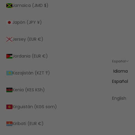
Jamaica (JMD $)
Japón (JPY ¥)
Jersey (EUR €)
Jordania (EUR €)
Español
Idioma
Kazajistán (KZT ₸)
Español
Kenia (KES KSh)
English
Kirguistán (KGS som)
Kiribati (EUR €)