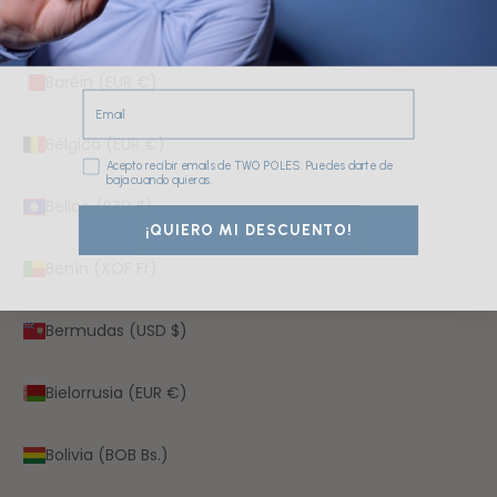
Barbados (BBD $)
Baréin (EUR €)
Email
Bélgica (EUR €)
Consentimiento
Acepto recibir emails de TWO POLES. Puedes darte de
baja cuando quieras.
Belice (BZD $)
¡QUIERO MI DESCUENTO!
Benín (XOF Fr)
Bermudas (USD $)
Bielorrusia (EUR €)
Bolivia (BOB Bs.)