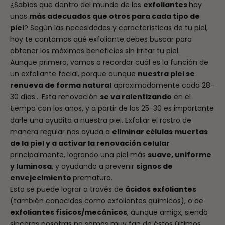
¿Sabías que dentro del mundo de los
exfoliantes
hay
unos
más adecuados que otros para cada tipo de
piel
? Según las necesidades y características de tu piel,
hoy te contamos qué exfoliante debes buscar para
obtener los máximos beneficios sin irritar tu piel.
Aunque primero, vamos a recordar cuál es la función de
un exfoliante facial, porque aunque
nuestra piel se
renueva de forma natural
aproximadamente cada 28-
30 días… Esta renovación
se va ralentizando
en el
tiempo con los años, y a partir de los 25-30 es importante
darle una ayudita a nuestra piel. Exfoliar el rostro de
manera regular nos ayuda a
eliminar células muertas
de la piel y a activar la renovación celular
principalmente, logrando una piel más
suave, uniforme
y luminosa
, y ayudando a prevenir
signos de
envejecimiento
prematuro.
Esto se puede lograr a través de
ácidos exfoliantes
(también conocidos como exfoliantes químicos), o de
exfoliantes físicos/mecánicos
, aunque amigx, siendo
sinceras nosotras no somos muy fan de éstos últimos.