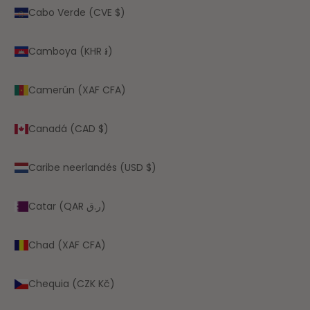
Cabo Verde (CVE $)
Camboya (KHR ៛)
Camerún (XAF CFA)
Canadá (CAD $)
Caribe neerlandés (USD $)
Catar (QAR ر.ق)
Chad (XAF CFA)
Chequia (CZK Kč)