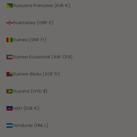
Guayana Francesa (EUR €)
Guernesey (GBP £)
Guinea (GNF Fr)
Guinea Ecuatorial (XAF CFA)
Guinea-Bisáu (XOF Fr)
Guyana (GYD $)
Haití (EUR €)
Honduras (HNL L)