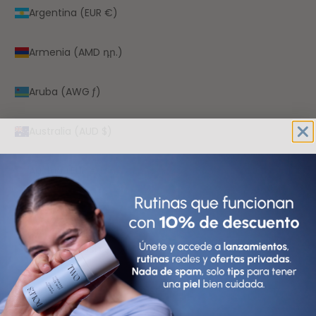
Argentina (EUR €)
Armenia (AMD դր.)
Aruba (AWG ƒ)
Australia (AUD $)
Austria (EUR €)
Azerbaiyán (AZN ₼)
Bahamas (BSD $)
Bangladés (BDT ৳)