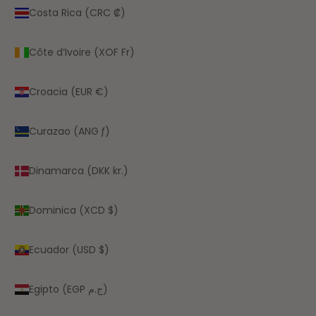
Costa Rica (CRC ₡)
Côte d’Ivoire (XOF Fr)
Croacia (EUR €)
Curazao (ANG ƒ)
Dinamarca (DKK kr.)
Dominica (XCD $)
Ecuador (USD $)
Egipto (EGP ج.م)