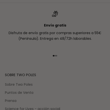
Envío gratis
Disfruta de envío gratis por compras superiores a 55€
(Península). Entrega en 48/72h laborables.
Ir al artículo 1
Ir al artículo 2
Ir al artículo 3
SOBRE TWO POLES
Sobre Two Poles
Puntos de Venta
Prensa
Science for Lives - acción social