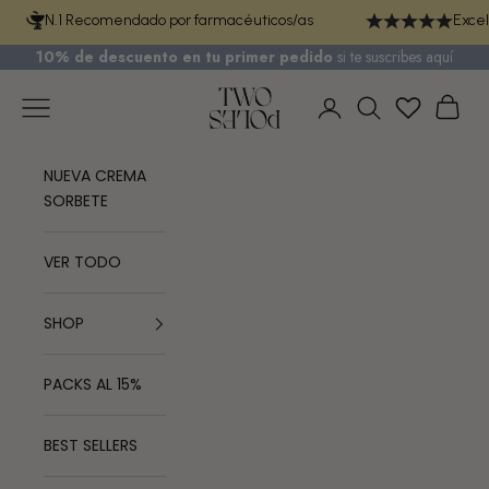
Ir al contenido
N.1 Recomendado por farmacéuticos/as
Excel
10% de descuento en tu primer pedido
si te
suscribes aquí
TWO POLES COSMETICS
Menú
Cest
Iniciar sesión
Buscar
NUEVA CREMA
SORBETE
VER TODO
SHOP
PACKS AL 15%
BEST SELLERS