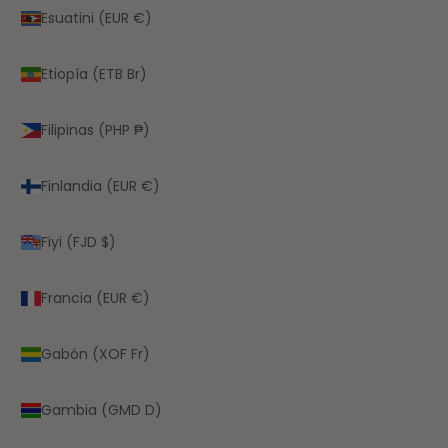
Esuatini (EUR €)
Etiopía (ETB Br)
Filipinas (PHP ₱)
Finlandia (EUR €)
Fiyi (FJD $)
Francia (EUR €)
Gabón (XOF Fr)
Gambia (GMD D)