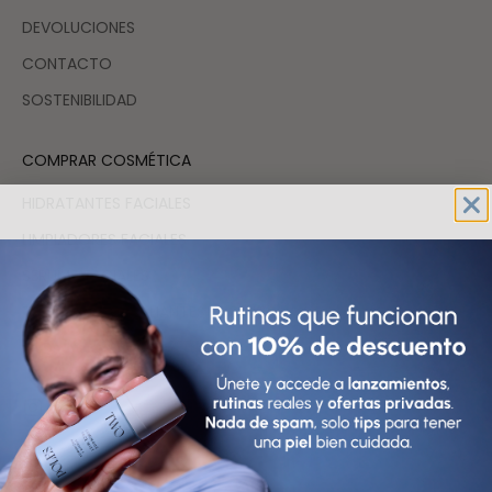
DEVOLUCIONES
CONTACTO
SOSTENIBILIDAD
COMPRAR COSMÉTICA
HIDRATANTES FACIALES
LIMPIADORES FACIALES
SÉRUMS FACIALES
TÓNICOS Y EXFOLIANTES FACIALES
FAQs
España (EUR €)