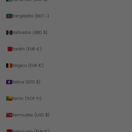
Bangladés (BDT ৳)
Barbados (BBD $)
Baréin (EUR €)
Bélgica (EUR €)
Belice (BZD $)
Benín (XOF Fr)
Bermudas (USD $)
Bielorrusia (EUR €)