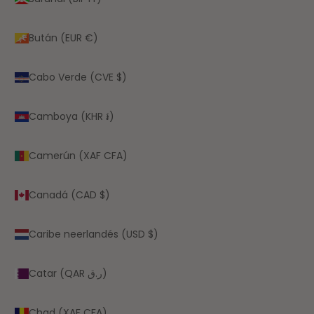
Bután (EUR €)
Cabo Verde (CVE $)
Camboya (KHR ៛)
Camerún (XAF CFA)
Canadá (CAD $)
Caribe neerlandés (USD $)
Catar (QAR ر.ق)
Chad (XAF CFA)