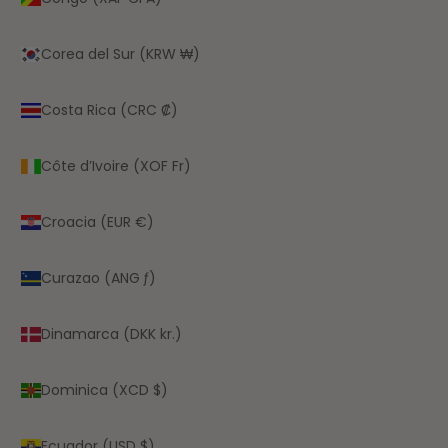
Corea del Sur (KRW ₩)
Costa Rica (CRC ₡)
Côte d’Ivoire (XOF Fr)
Croacia (EUR €)
Curazao (ANG ƒ)
Dinamarca (DKK kr.)
Dominica (XCD $)
Ecuador (USD $)