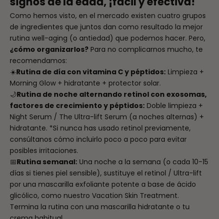
signos de la edad, ¡fácil y efectiva!
Como hemos visto, en el mercado existen cuatro grupos
de ingredientes que juntos dan como resultado la mejor
rutina well-aging (o antiedad) que podemos hacer. Pero,
¿cómo organizarlos?
Para no complicarnos mucho, te
recomendamos:
☀️
Rutina de día con vitamina C y péptidos:
Limpieza +
Morning Glow
+ hidratante + protector solar.
🌙
Rutina de noche alternando retinol con exosomas,
factores de crecimiento y péptidos:
Doble limpieza +
Night Serum
/
The Ultra-lift Serum
(a noches alternas) +
hidratante. *Si nunca has usado retinol previamente,
consúltanos cómo incluirlo poco a poco para evitar
posibles irritaciones.
📅
Rutina semanal:
Una noche a la semana (o cada 10-15
días si tienes piel sensible), sustituye el retinol / Ultra-lift
por una mascarilla exfoliante potente a base de ácido
glicólico, como nuestro
Vacation Skin Treatment.
Termina la rutina con una mascarilla hidratante o tu
crema habitual.