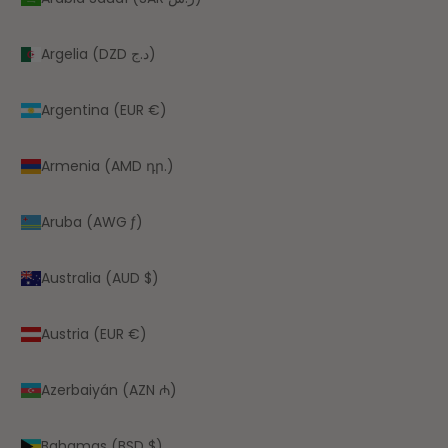
Argelia (DZD د.ج)
Argentina (EUR €)
Armenia (AMD դր.)
Aruba (AWG ƒ)
Australia (AUD $)
Austria (EUR €)
Azerbaiyán (AZN ₼)
Bahamas (BSD $)