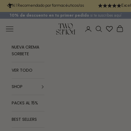
Ir al contenido
N.1 Recomendado por farmacéuticos/as
Excel
10% de descuento en tu primer pedido
si te
suscribes aquí
TWO POLES COSMETICS
Menú
Cest
Iniciar sesión
Buscar
NUEVA CREMA
SORBETE
VER TODO
SHOP
PACKS AL 15%
BEST SELLERS