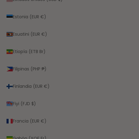
Estonia (EUR €)
Esuatini (EUR €)
Etiopía (ETB Br)
Filipinas (PHP ₱)
Finlandia (EUR €)
Fiyi (FJD $)
Francia (EUR €)
Gabón (XOF Fr)