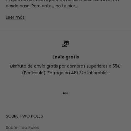
desde casa. Pero antes, no te pier...
Leer más
Envío gratis
Disfruta de envío gratis por compras superiores a 55€
(Península). Entrega en 48/72h laborables.
Ir al artículo 1
Ir al artículo 2
Ir al artículo 3
SOBRE TWO POLES
Sobre Two Poles