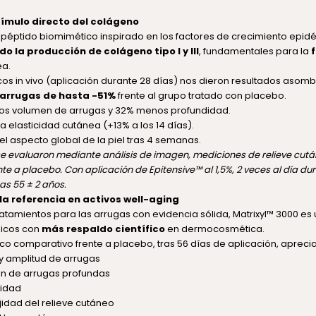
tímulo directo del colágeno
 péptido biomimético inspirado en los factores de crecimiento epidé
o la producción de colágeno tipo I y III
, fundamentales para la
a.
icos in vivo (aplicación durante 28 días) nos dieron resultados asom
arrugas de hasta -51%
frente al grupo tratado con placebo.
s volumen de arrugas y 32% menos profundidad.
a elasticidad cutánea (+13% a los 14 días).
del aspecto global de la piel tras 4 semanas.
se evaluaron mediante análisis de imagen, mediciones de relieve cutá
e a placebo. Con aplicación de Epitensive™ al 1,5%, 2 veces al día dur
s 55 ± 2 años.
 la referencia en activos well-aging
atamientos para las arrugas con evidencia sólida, Matrixyl™ 3000 es 
dicos con
más respaldo científico
en dermocosmética.
nico comparativo frente a placebo, tras 56 días de aplicación, aprec
 amplitud de arrugas
n de arrugas profundas
didad
idad del relieve cutáneo