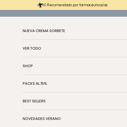
Ir al contenido
N.1 Recomendado por farmacéuticos/as
NUEVA CREMA SORBETE
VER TODO
SHOP
PACKS AL 15%
BEST SELLERS
NOVEDADES VERANO