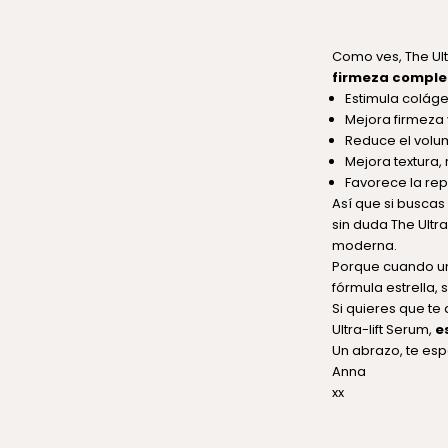
Como ves,
The Ul
firmeza comple
Estimula coláge
Mejora firmeza 
Reduce el volum
Mejora textura,
Favorece la repa
Así que si buscas
sin duda The Ultr
moderna.
Porque cuando un
fórmula estrella,
Si quieres que t
Ultra-lift Serum,
e
Un abrazo, te es
Anna
xx