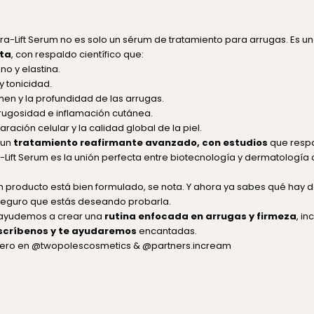
tra-Lift Serum
no es solo un sérum de tratamiento para arrugas. Es u
ta
, con respaldo científico que:
no y elastina.
y tonicidad.
en y la profundidad de las arrugas.
 rugosidad e inflamación cutánea.
ración celular y la calidad global de la piel.
 un
tratamiento reafirmante avanzado, con estudios
que respa
a-Lift Serum es la unión perfecta entre biotecnología y dermatología
 producto está bien formulado, se nota. Y ahora ya sabes qué hay d
 seguro que estás deseando probarla.
e ayudemos a crear una
rutina enfocada en arrugas y firmeza
, i
scríbenos y te ayudaremos
encantadas.
pero en
@twopolescosmetics
&
@partners.incream