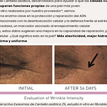
e Centella asiática, desarrollados para ayudar a que las
células c
cuperen funciones propias
de una piel más joven.
 vitro realizados por nuestro proveedor*, vemos:
na enzima clave en la protección y reparación del ADN.
acionada con la desintoxicación celular y la defensa frente al estrés
osidasa, un marcador asociado al envejecimiento celular.
, estos datos sugieren una mejora en la capacidad de reparación, p
lular. ¿Qué significa esto en la piel?
Más elasticidad, mejor hidra
irme y uniforme
.
el activo Exosomas de Centella asiática 2%, estudio in vitro en fibrob