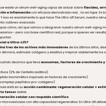
 que existe un sérum well-aging capaz de actuar sobre
flacidez, ar
ión e inflamación
con eficacia demostrada real… no es hype. Es b
l. Y eso es exactamente lo que hace
The Ultra-Lift Serum
, nuestro sér
nto cutáneo avanzado.
pas cómo, así que vamos a desgranar nuestro sérum well-aging m
esarios— pero con base científica real, porque si quieres ver result
mportan.
ial a Ultra-Lift?
na tres de los activos más innovadores
de los últimos años, di
iz dérmica, estimular colágeno y elastina y mejorar visiblemente los 
cuando decimos que lleva
exosomas, factores de crecimiento y
ivos (2% de Centella asiática)
ptido biomimético inspirado en factores de crecimiento)
 (complejo peptídico pro-colágeno)
rmula está en su
acción combinada: regeneración celular + esti
to tensor
visible.
eración celular con respaldo científico
microvesículas con alta capacidad regenerativa. En Ultra-Lift utili