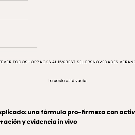
TE
VER TODO
SHOP
PACKS AL 15%
BEST SELLERS
NOVEDADES VERAN
La cesta está vacía
explicado: una fórmula pro-firmeza con acti
ación y evidencia in vivo