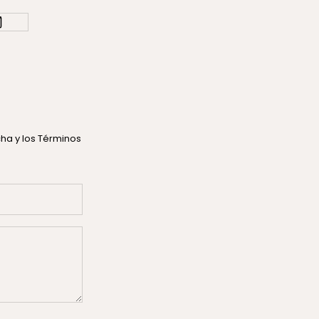
tcha
y los
Términos