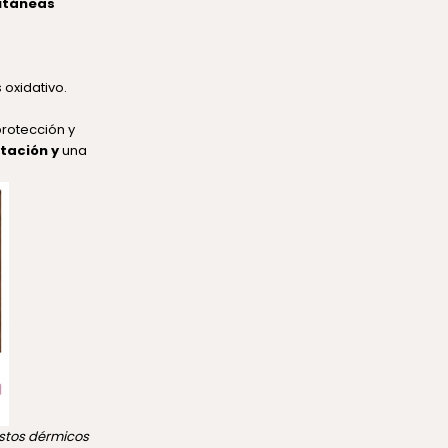
utáneas
 oxidativo.
rotección y
tación y
una
lastos dérmicos