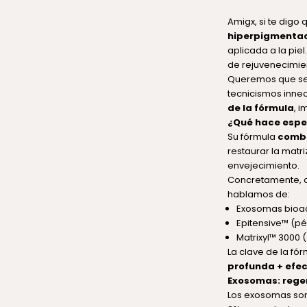
Amigx, si te digo
hiperpigmentac
aplicada a la pie
de rejuvenecimie
Queremos que se
tecnicismos innec
de la fórmula
, i
¿Qué hace espec
Su fórmula
combi
restaurar la matr
envejecimiento.
Concretamente, 
hablamos de:
Exosomas bioact
Epitensive™ (pé
Matrixyl™ 3000
La clave de la fó
profunda + efec
Exosomas: regen
Los exosomas son 