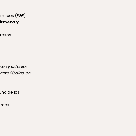
rmicos (EGF).
firmeza y
brosos:
neo y estudios
ante 28 días, en
uno de los
iamos: