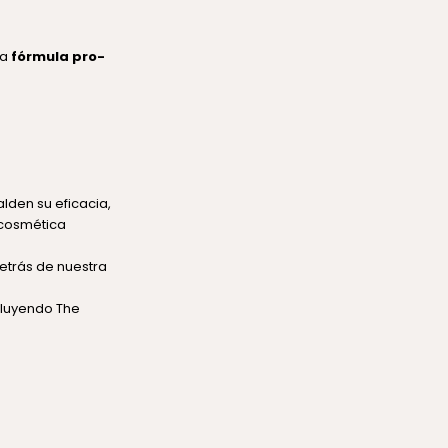
na
fórmula pro-
lden su eficacia,
 cosmética
etrás de nuestra
ncluyendo The