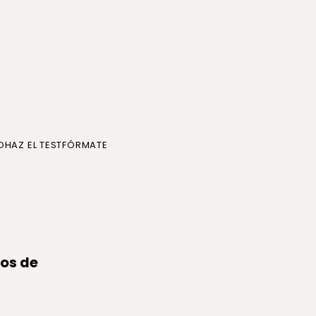
O
HAZ EL TEST
FÓRMATE
vos de