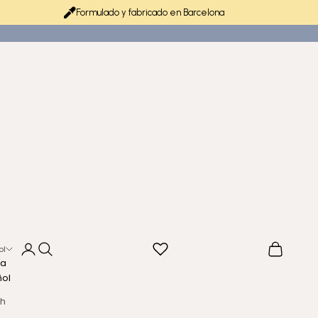
Formulado y fabricado en Barcelona
Iniciar sesión
Buscar
Cesta
ol
ma
ñol
sh