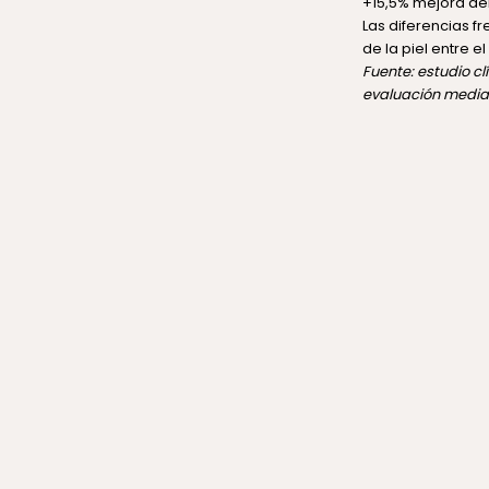
+15,5% mejora de
Las diferencias f
de la piel entre el
Fuente: estudio cl
evaluación median