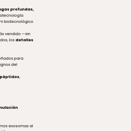
rugas profundas,
iotecnología
um biotecnológico
ás vendido —sin
ados, los
detalles
señados para
signos del
 péptidos
,
mulación
zamos exosomas al