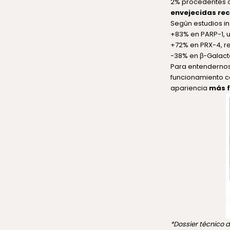
2% procedentes d
envejecidas re
Según estudios in
+83% en PARP-1, u
+72% en PRX-4, rel
-38% en β-Galact
Para entendernos
funcionamiento ce
apariencia
más f
*Dossier técnico d