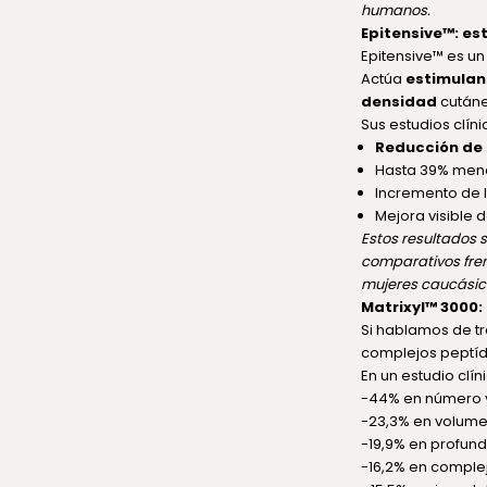
humanos.
Epitensive™: es
Epitensive™ es un
Actúa
estimuland
densidad
cutáne
Sus estudios clín
Reducción de 
Hasta 39% meno
Incremento de l
Mejora visible 
Estos resultados 
comparativos frent
mujeres caucásica
Matrixyl™ 3000:
Si hablamos de tr
complejos peptí
En un estudio clí
-44% en número y
-23,3% en volume
-19,9% en profun
-16,2% en complej