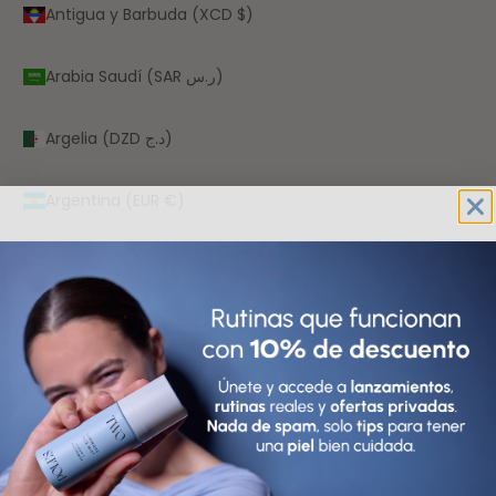
Antigua y Barbuda (XCD $)
Arabia Saudí (SAR ر.س)
Argelia (DZD د.ج)
Argentina (EUR €)
Armenia (AMD դր.)
Aruba (AWG ƒ)
Australia (AUD $)
Austria (EUR €)