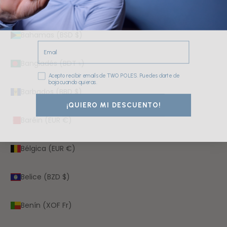
Azerbaiyán (AZN ₼)
Bahamas (BSD $)
Email
Bangladés (BDT ৳)
Consentimiento
Acepto recibir emails de TWO POLES. Puedes darte de
baja cuando quieras.
Barbados (BBD $)
¡QUIERO MI DESCUENTO!
Baréin (EUR €)
Bélgica (EUR €)
Belice (BZD $)
Benín (XOF Fr)