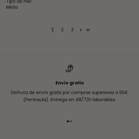
Tipo de Piel::
Mixta
1
2
3
Envío gratis
Disfruta de envío gratis por compras superiores a 55€
(Península). Entrega en 48/72h laborables.
Ir al artículo 1
Ir al artículo 2
Ir al artículo 3