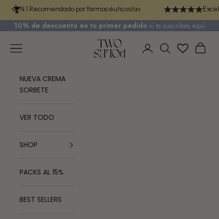
Ir al contenido
N.1 Recomendado por farmacéuticos/as
Excel
10% de descuento en tu primer pedido
si te
suscribes aquí
TWO POLES COSMETICS
Menú
Cest
Iniciar sesión
Buscar
NUEVA CREMA
SORBETE
VER TODO
SHOP
PACKS AL 15%
BEST SELLERS