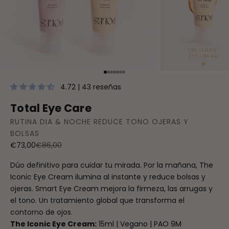
Ir al artículo 1
Ir al artículo 2
Ir al artículo 3
Ir al artículo 4
Ir al artículo 5
Ir al artículo 6
Ir al artículo 7
4.72 | 43 reseñas
Total Eye Care
RUTINA DIA & NOCHE REDUCE TONO OJERAS Y
BOLSAS
Precio de oferta
Precio normal
€73,00
€86,00
Dúo definitivo para cuidar tu mirada. Por la mañana, The
Iconic Eye Cream ilumina al instante y reduce bolsas y
ojeras. Smart Eye Cream mejora la firmeza, las arrugas y
el tono. Un tratamiento global que transforma el
contorno de ojos.
The Iconic Eye Cream:
15ml | Vegano | PAO 9M