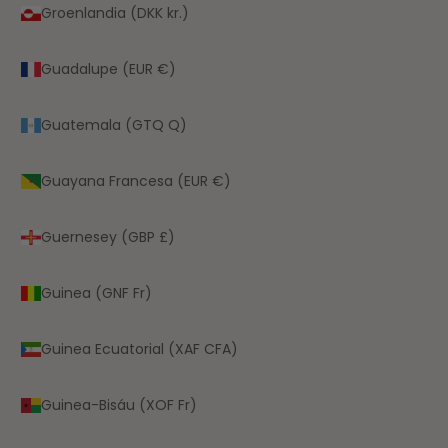
Groenlandia (DKK kr.)
Guadalupe (EUR €)
Guatemala (GTQ Q)
Guayana Francesa (EUR €)
Guernesey (GBP £)
Guinea (GNF Fr)
Guinea Ecuatorial (XAF CFA)
Guinea-Bisáu (XOF Fr)