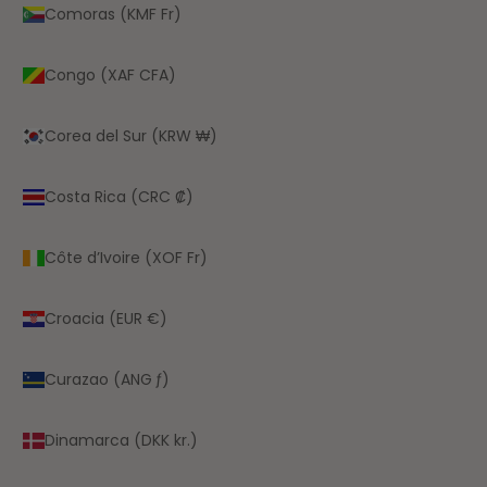
Comoras (KMF Fr)
Congo (XAF CFA)
Corea del Sur (KRW ₩)
Costa Rica (CRC ₡)
Côte d’Ivoire (XOF Fr)
Croacia (EUR €)
Curazao (ANG ƒ)
Dinamarca (DKK kr.)