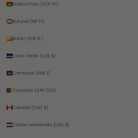
Burkina Faso (XOF Fr)
Burundi (BIF Fr)
Bután (EUR €)
Cabo Verde (CVE $)
Camboya (KHR ៛)
Camerún (XAF CFA)
Canadá (CAD $)
Caribe neerlandés (USD $)