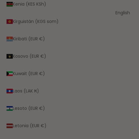
Kenia (KES KSh)
English
Kirguistán (KGS som)
Kiribati (EUR €)
Kosovo (EUR €)
Kuwait (EUR €)
Laos (LAK ₭)
Lesoto (EUR €)
Letonia (EUR €)