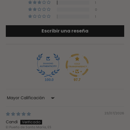
1
0
1
Escribir una reseña
100.0
97.7
Sort by
23/07/2026
Candi
El Puerto de Santa María, ES